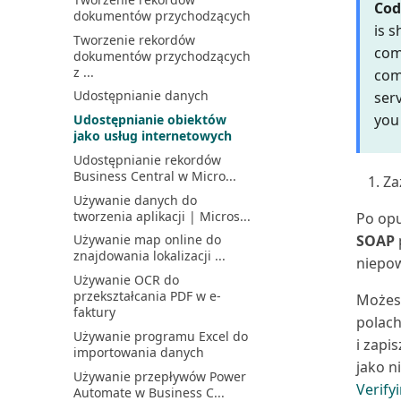
Cod
Zarządzanie integracją
dokumentów przychodzących
Omówienie zarządzania
Microsoft Teams z Busine...
is s
podatkiem VAT
Tworzenie rekordów
Zarządzanie integracją
comp
dokumentów przychodzących
Omówienie zarządzania
OneDrive z Business Central
z ...
com
zrównoważonym rozwojem
Zarządzanie intencją
Udostępnianie danych
serv
Opóźnione płatności
dostępu do bazy danych w
(Należności)
you
Udostępnianie obiektów
B...
jako usług internetowych
Plan kont zrównoważonego
Zarządzanie magazynem
rozwoju i księga
Udostępnianie rekordów
przez usuwanie
Business Central w Micro...
dokumentów...
Za
Planowanie zadań
korygowania i uzgadniania
Używanie danych do
Zarządzanie synchronizacją
kosz...
tworzenia aplikacji | Micros...
danych głównych
Po opu
Polecenie zapłaty SEPA w
SOAP
Używanie map online do
Zarządzanie szyfrowaniem
Business Central
znajdowania lokalizacji ...
danych | Microsoft Docs
niepow
Porównanie z budżetem
Używanie OCR do
Zarządzanie ustawieniami i
przekształcania PDF w e-
preferencjami użytko...
Możesz
Praca z okresami
faktury
obrachunkowymi i latami
Zarządzanie użytkownikami i
polac
obrach...
Używanie programu Excel do
rolami
i zapi
importowania danych
Praca z okresami zapasów
Łączenie z Microsoft
jako n
Używanie przepływów Power
Dataverse
Praca z przeglądami
Verifyi
Automate w Business C...
finansowymi w programie
Środowiska piaskownicy