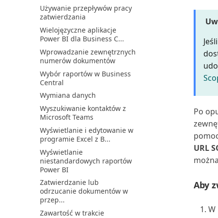
Exc...
Używanie przepływów pracy
zatwierdzania
Praca z przychodami
Uw
cyklicznymi
Wielojęzyczne aplikacje
Power BI dla Business C...
Jeś
Praca z raportowaniem
Intrastat
Wprowadzanie zewnętrznych
dos
numerów dokumentów
Praca z wymiarami w celu
udo
śledzenia i analizowan...
Wybór raportów w Business
Sco
Central
Przegląd finansowy
Wymiana danych
Przegląd przepływów
pieniężnych
Wyszukiwanie kontaktów z
Po opu
Microsoft Teams
Przeglądanie kont księgi
zewnęt
głównej
Wyświetlanie i edytowanie w
pomocą
programie Excel z B...
Przenoszenie i księgowanie
URL S
zapisów kosztów
Wyświetlanie
można 
niestandardowych raportów
Przesyłanie raportów VAT do
Power BI
urzędów skarbowych
Zatwierdzanie lub
Aby z
Przeszacowanie sald kont
odrzucanie dokumentów w
księgi głównej
przep...
Płynność
W 
Zawartość w trakcie