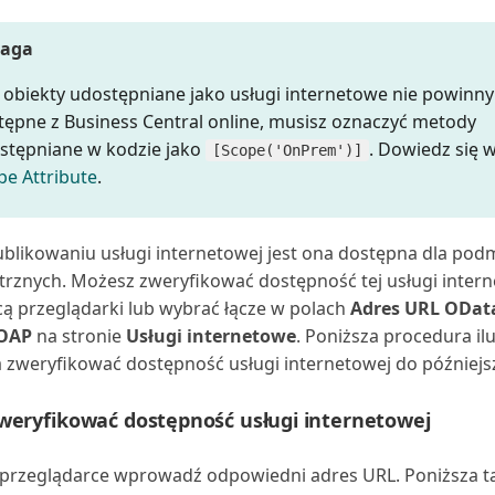
aga
li obiekty udostępniane jako usługi internetowe nie powinny
tępne z Business Central online, musisz oznaczyć metody
stępniane w kodzie jako
. Dowiedz się w
[Scope('OnPrem')]
pe Attribute
.
blikowaniu usługi internetowej jest ona dostępna dla po
rznych. Możesz zweryfikować dostępność tej usługi intern
 przeglądarki lub wybrać łącze w polach
Adres URL ODat
OAP
na stronie
Usługi internetowe
. Poniższa procedura ilu
zweryfikować dostępność usługi internetowej do późniejs
weryfikować dostępność usługi internetowej
przeglądarce wprowadź odpowiedni adres URL. Poniższa t