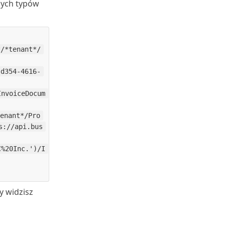
nych typów
*/*tenant*/
-d354-4616-
InvoiceDocum
enant*/Pro
s://api.bus
C%20Inc.')/I
y widzisz