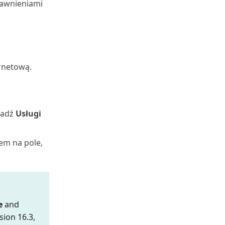
rawnieniami
ernetową.
wadź
Usługi
em na pole,
e
and
sion 16.3,