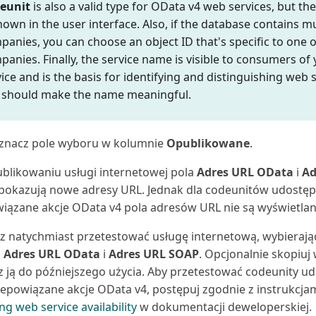
eunit
is also a valid type for OData v4 web services, but t
hown in the user interface. Also, if the database contains mu
anies, you can choose an object ID that's specific to one o
panies. Finally, the service name is visible to consumers of
ice and is the basis for identifying and distinguishing web s
 should make the name meaningful.
znacz pole wyboru w kolumnie
Opublikowane
.
blikowaniu usługi internetowej pola
Adres URL OData
i
Ad
pokazują nowe adresy URL. Jednak dla codeunitów udostęp
iązane akcje OData v4 pola adresów URL nie są wyświetlan
 natychmiast przetestować usługę internetową, wybierając
h
Adres URL OData
i
Adres URL SOAP
. Opcjonalnie skopiuj
sz ją do późniejszego użycia. Aby przetestować codeunity u
iepowiązane akcje OData v4, postępuj zgodnie z instrukcjam
ng web service availability
w dokumentacji deweloperskiej.