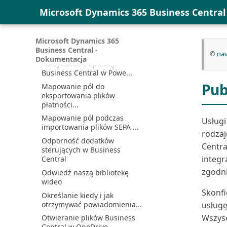
integracją Microsoft ...
niezrealizowanego podatku
pracy zatwierdzania
Microsoft Dynamics 365 Business Centra
VAT
Rozwiązywanie problemów z
Konfigurowanie
łącznością
Konfigurowanie podatku od
użytkowników zatwierdzania
wartości dodanej
Ręczna synchronizacja
Microsoft Dynamics 365
Konfigurowanie wymiany
mapowań tabel | Microsoft...
Konfigurowanie procesów
Business Central -
danych do wysyłania i od...
©
nav
finansowych
Dokumentacja
Sprzęganie i synchronizacja
Korzystanie z aplikacji
Konfigurowanie rachunku
Business Central w Powe...
Synchronizacja Business
kosztów
Central i Dataverse
Pub
Mapowanie pól do
Konfigurowanie
eksportowania plików
Synchronizacja i integracja
raportowania Intrastat
płatności...
danych
Konfigurowanie walut
Mapowanie pól podczas
Synchronizacja kontaktów w
Usługi
importowania plików SEPA ...
Business Central z k...
Konfigurowanie warunków i
rodzaj
poziomów monitów
Odporność dodatków
Uaktualnianie integracji z
Centra
sterujących w Business
Dynamics 365 Sales
Konfigurowanie warunków
integr
Central
odsetek
Używanie Business Central
zgodni
Odwiedź naszą bibliotekę
bez Outlook
Konfigurowanie warunków
wideo
płatności
Używanie przepływu Power
Skonfi
Określanie kiedy i jak
Automate do terminowej...
Konfigurowanie wielu stóp
otrzymywać powiadomienia...
usługę
procentowych dla opóź...
Wcześniejsze włączanie
Wszys
Otwieranie plików Business
nadchodzących funkcji
Konfigurowanie zaliczek
Central w OneDrive