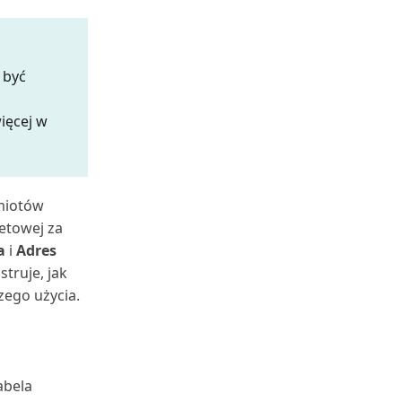
 być
ięcej w
dmiotów
etowej za
a
i
Adres
struje, jak
zego użycia.
abela