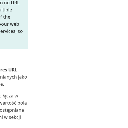
hen no URL
ltiple
f the
 your web
ervices, so
res URL
nianych jako
e.
 łącza w
 wartość pola
dostępniane
i w sekcji