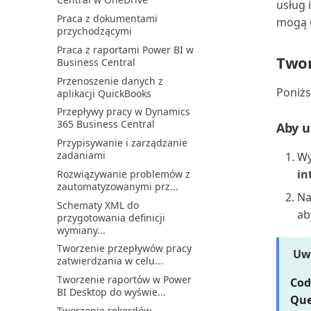
usług 
Wdrażanie użytkowników za
Konfigurowanie zaokrąglania
Praca z dokumentami
pomocą list kontrolnych
mogą u
faktury
przychodzącymi
Wprowadzenie do Business
Konfigurowanie łącznika
Praca z raportami Power BI w
Central i Power BI
dokumentów elektroniczn...
Twor
Business Central
Wprowadzenie do Microsoft
Konsolidowanie danych z
Przenoszenie danych z
Fabric i Business Cen...
wielu firm
Poniżs
aplikacji QuickBooks
Wyświetlanie blokad bazy
Konsolidowanie sald dla
Przepływy pracy w Dynamics
danych
firmy będącej jednocześ...
365 Business Central
Aby u
Wyświetlanie informacji o
Korygowanie przedpłat
Przypisywanie i zarządzanie
tabeli
Natychmiastowe rozliczanie
zadaniami
Wy
Wyświetlanie stanu zadań
faktur zakupu
in
Rozwiązywanie problemów z
synchronizacji
Odraczanie przychodów i
zautomatyzowanymi prz...
Włączanie integracji Power
Na
wydatków
Schematy XML do
BI z Business Central
ab
Określanie okresów
przygotowania definicji
Zadania administracyjne w
księgowania
wymiany...
Business Central
Określanie układu czeku
Tworzenie przepływów pracy
Uw
Zarządzanie aplikacjami
zatwierdzania w celu...
Omówienie dokumentów
AppSource
elektronicznych
Tworzenie raportów w Power
Cod
Zarządzanie dostępem do
BI Desktop do wyświe...
Omówienie księgowania
Business Central
Que
kosztów
Tworzenie rekordów