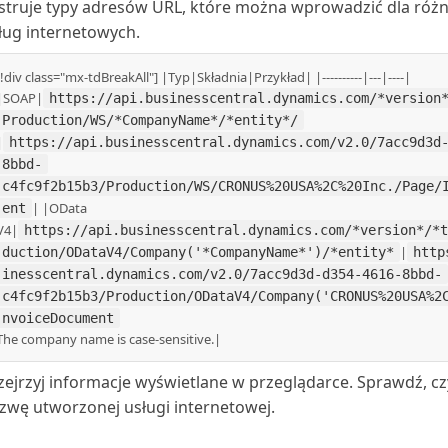
ustruje typy adresów URL, które można wprowadzić dla róż
ług internetowych.
[!div class="mx-tdBreakAll"] |Typ|Składnia|Przykład| |----------|---|----|
|SOAP|
https://api.businesscentral.dynamics.com/*version
Production/WS/*CompanyName*/*entity*/
|
https://api.businesscentral.dynamics.com/v2.0/7acc9d3d
8bbd-
c4fc9f2b15b3/Production/WS/CRONUS%20USA%2C%20Inc./Page/
| |OData
ent
V4|
https://api.businesscentral.dynamics.com/*version*/*t
|
duction/ODataV4/Company('*CompanyName*')/*entity*
http
inesscentral.dynamics.com/v2.0/7acc9d3d-d354-4616-8bbd-
c4fc9f2b15b3/Production/ODataV4/Company('CRONUS%20USA%2
nvoiceDocument
The company name is case-sensitive.|
zejrzyj informacje wyświetlane w przeglądarce. Sprawdź, cz
zwę utworzonej usługi internetowej.