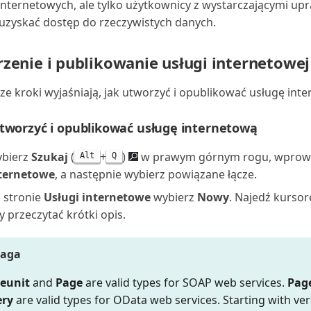
internetowych, ale tylko użytkownicy z wystarczającymi up
zyskać dostęp do rzeczywistych danych.
zenie i publikowanie usługi internetowej
ze kroki wyjaśniają, jak utworzyć i opublikować usługę int
tworzyć i opublikować usługę internetową
bierz
Szukaj
(
+
)
w prawym górnym rogu, wpro
Alt
Q
ternetowe
, a następnie wybierz powiązane łącze.
 stronie
Usługi internetowe
wybierz
Nowy
. Najedź kursor
y przeczytać krótki opis.
aga
eunit
and
Page
are valid types for SOAP web services.
Pag
ry
are valid types for OData web services. Starting with ver