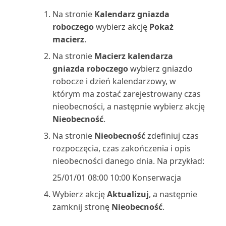
Używanie rozszerzenia do
Należności-Zobowiązania
Na stronie
Kalendarz gniazda
Zatwierdzanie lub odrzucanie
importu plików QuickBo...
Przenoszenie i księgowanie
(raport)
roboczego
wybierz akcję
Pokaż
dokumentów w przep...
zapisów kosztów
macierz
.
Używanie rozszerzenia
Numery dokumentów środków
Na stronie
Macierz kalendarza
Zawartość w trakcie
formatów plików podatkowy...
Przesyłanie raportów VAT do
trwałych (raport)
gniazda roboczego
wybierz gniazdo
przygotowywania
urzędów skarbowych
robocze i dzień kalendarzowy, w
Używanie rozszerzenia
Obciążenie centrum
którym ma zostać zarejestrowany czas
Zmiana firmy i innych ustawień
Prognoza sprzedaży i zapa...
Przeszacowanie sald kont księgi
maszynowego (raport)
nieobecności, a następnie wybierz akcję
w Teams
głównej
Nieobecność
.
WorldPay Payments Standard
Obciążenie gniazda
Znajdowanie zaksięgowanych
Płynność
produkcyjnego/wykres (raport)
Na stronie
Nieobecność
zdefiniuj czas
dokumentów bez dokum...
Wprowadzanie danych w
rozpoczęcia, czas zakończenia i opis
Business Central
Rachunek zysków i strat według
Obciążenie gniazda roboczego
nieobecności danego dnia. Na przykład:
Łączenie programów Excel,
miesięcy
(raport)
25/01/01 08:00 10:00 Konserwacja
Word, Outlook, OneDri...
Wprowadzanie dat i godzin w
Wybierz akcję
Aktualizuj
, a następnie
Business Central
Raportowanie finansowe: często
Obciążenie gniazda
Łączenie z Power BI z Business
zamknij stronę
Nieobecność
.
zadawane pytania
roboczego/Wykres (raport)
Central on-premi...
Wprowadzenie do tworzenia