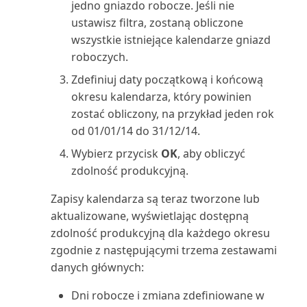
jedno gniazdo robocze. Jeśli nie
Używanie danych do tworzenia
Opóźnione płatności
Lista środków trwałych (raport)
ustawisz filtra, zostaną obliczone
aplikacji | Micros...
Zarządzanie intencją dostępu do
(Należności)
Skrócona klawiaturowa
wszystkie istniejące kalendarze gniazd
bazy danych w B...
instrukcja obsługi: tylk...
Miejsce użycia (najwyższy
roboczych.
Używanie map online do
Plan kont zrównoważonego
poziom) (raport)
znajdowania lokalizacji ...
Zarządzanie magazynem przez
rozwoju i księga
Skróty klawiaturowe
Zdefiniuj daty początkową i końcową
usuwanie dokumentów...
okresu kalendarza, który powinien
Montaż na zamówienie:
Używanie OCR do
Planowanie zadań korygowania
Sortowanie, wyszukiwanie i
zostać obliczony, na przykład jeden rok
Sprzedaż: informacje (r...
przekształcania PDF w e-faktury
Zarządzanie synchronizacją
i uzgadniania kosz...
filtrowanie danych n...
od 01/01/14 do 31/12/14.
danych głównych
Nabywca: Lista 10
Wybierz przycisk
OK
, aby obliczyć
Używanie programu Excel do
Polecenie zapłaty SEPA w
Tworzenie serii numeracji
najważniejszych Excel (rapor...
zdolność produkcyjną.
importowania danych
Zarządzanie szyfrowaniem
Business Central
danych | Microsoft Docs
Tworzenie użytkowników
Nabywca: podsumowanie
Zapisy kalendarza są teraz tworzone lub
Używanie przepływów Power
Porównanie z budżetem
zgodnie z licencjami
zamówień (raport)
aktualizowane, wyświetlając dostępną
Automate w Business C...
Zarządzanie ustawieniami i
zdolność produkcyjną dla każdego okresu
preferencjami użytko...
Praca z okresami
Tworzenie zakładki do strony
Nabywca: Saldo do dnia (raport)
zgodnie z następującymi trzema zestawami
Używanie przepływów pracy
obrachunkowymi i latami
lub raportu w cent...
danych głównych:
zatwierdzania
Zarządzanie użytkownikami i
obrach...
Nabywca: szczegóły zamówienia
rolami
Udostępnianie i eksportowanie
Dni robocze i zmiana zdefiniowane w
(raport)