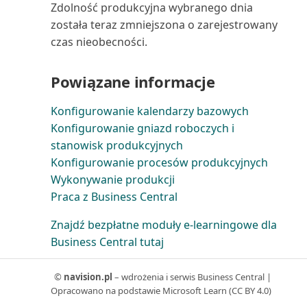
układów raportów
Zdolność produkcyjna wybranego dnia
Rejestrowanie i zwrot wydatków
Oblicz i zaksięguj rozliczenie
Śledzenie wierszy zamówienia
pracowników
została teraz zmniejszona o zarejestrowany
podatkowe (raport)
do powiązanych dok...
Wysyłanie dokumentów i
czas nieobecności.
wiadomości e-mail
Rejestrowanie wydatków lub
Oferta serwisowa (raport
przychodów bezpośred...
dokumentu)
Powiązane informacje
Wyszukiwanie określonych
danych
Rejestrowanie zapisów
Oferta umowy serwisowej
Konfigurowanie kalendarzy bazowych
zrównoważonego rozwoju
(raport dokumentu)
Konfigurowanie gniazd roboczych i
Wyszukiwanie stron i informacji
stanowisk produkcyjnych
za pomocą funkc...
Rentowność
Oferta umowy serwisowej:
Konfigurowanie procesów produkcyjnych
szczegóły (raport)
Wykonywanie produkcji
Wyświetlanie raportu testowego
Rozliczanie zapisów w różnych
Praca z Business Central
przed zaksięgowa...
walutach
Oferty umów do podpisania
Znajdź bezpłatne moduły e-learningowe dla
(raport)
Wyświetlanie użytecznych
Rozwiązywanie problemów i
Business Central tutaj
informacji w Centrach ról
korygowanie wymiarów
Opłaty za zapasy: specyfikacja
(raport)
©
navision.pl
– wdrożenia i serwis Business Central |
Zapisywanie i personalizowanie
Sprawdzanie poprawności
Opracowano na podstawie Microsoft Learn (CC BY 4.0)