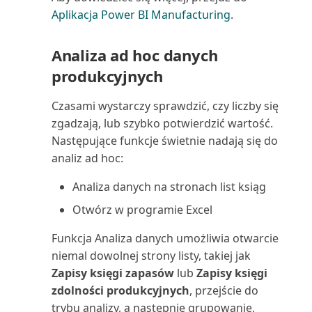
Statystyki zakupów (raport)
Aplikacja Power BI Manufacturing
.
Struktura wiekowa zapasów:
Analiza ad hoc danych
ilość (raport)
produkcyjnych
Struktura wiekowa zapasów:
Czasami wystarczy sprawdzić, czy liczby się
wartość (raport)
zgadzają, lub szybko potwierdzić wartość.
Substytuty zapasów (raport)
Następujące funkcje świetnie nadają się do
analiz ad hoc:
Sugerowane fakturowanie
Analiza danych na stronach list ksiąg
projektu (raport)
Otwórz w programie Excel
Szansa sprzedaży: lista (raport)
Funkcja Analiza danych umożliwia otwarcie
niemal dowolnej strony listy, takiej jak
Szansa sprzedaży: Szczegóły
Zapisy księgi zapasów
lub
Zapisy księgi
(raport)
zdolności produkcyjnych
, przejście do
trybu analizy, a następnie grupowanie,
Szczegółowe zestawienie