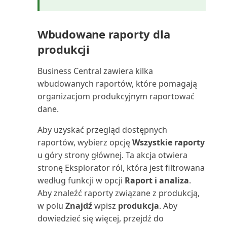
Termin ważności zapasu: ilość
(raport)
Wbudowane raporty dla
produkcji
Transakcje międzyfirmowe
(raport)
Business Central zawiera kilka
wbudowanych raportów, które pomagają
Ubezpieczenie: analiza (raport)
organizacjom produkcyjnym raportować
dane.
Ubezpieczenie: całkowita
wartość ubezpieczona ...
Aby uzyskać przegląd dostępnych
raportów, wybierz opcję
Wszystkie raporty
Ubezpieczenie: lista (raport)
u góry strony głównej. Ta akcja otwiera
stronę Eksplorator ról, która jest filtrowana
Ubezpieczenie: nieubezpieczone
według funkcji w opcji
Raport i analiza
.
ŚT (raport)
Aby znaleźć raporty związane z produkcją,
w polu
Znajdź
wpisz
produkcja
. Aby
Ubezpieczenie: szczegóły
dowiedzieć się więcej, przejdź do