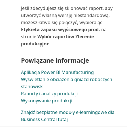
Wykorzystanie zasobów (raport)
Jeśli zdecydujesz się sklonować raport, aby
utworzyć własną wersję niestandardową,
Wymiary zapasu: sumy (raport)
możesz łatwo się połączyć, wybierając
Etykieta zapasu wyjściowego prod.
na
Wymiary zapasu: szczegóły
stronie
Wybór raportów Zlecenie
(raport)
produkcyjne
.
Wymiary: suma (raport)
Powiązane informacje
Wymiary: szczegóły (raport)
Aplikacja Power BI Manufacturing
Wyświetlanie obciążenia gniazd roboczych i
Zadania serwisowe (raport)
stanowisk
Raporty i analizy produkcji
Zakupy dostawca/zapas (raport)
Wykonywanie produkcji
Zakupy zapasów od dostawców
Znajdź bezpłatne moduły e-learningowe dla
(raport)
Business Central tutaj