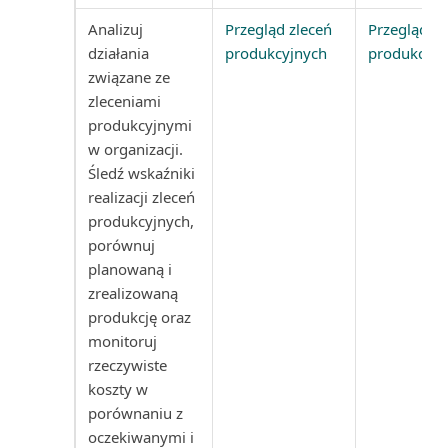
Analizuj
Przegląd zleceń
Przegląd zl
Używanie VAT niepodlegającego
Projekty wg nabywców (raport)
działania
produkcyjnych
produkcyjn
odliczeniu
związane ze
Przedmiot serwisu: Zużycie
zleceniami
Waluty w Business Central
zasobów (raport)
produkcyjnymi
w organizacji.
Wbudowane raporty finansowe
Przedmioty serwisu (raport)
Śledź wskaźniki
w Business Central
realizacji zleceń
Przedmioty serwisu bez
produkcyjnych,
Wbudowane raporty rachunku
gwarancji (raport)
porównuj
kosztów w Business C...
planowaną i
Przedpłacone zapisy kontraktu
zrealizowaną
Wbudowane raporty VAT w
(raport)
produkcję oraz
Business Central
monitoruj
Płatności wstrzymane (raport)
rzeczywiste
Wiekowanie należności (z datą
koszty w
wsteczną)
Rachunek przepływów
porównaniu z
pieniężnych (raport)
oczekiwanymi i
Wiekowanie zobowiązań (z datą