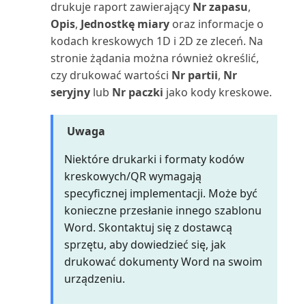
(raport)
drukuje raport zawierający
Nr zapasu
,
Opis
,
Jednostkę miary
oraz informacje o
Wizyta konserwacyjna:
kodach kreskowych 1D i 2D ze zleceń. Na
Planowanie (raport)
stronie żądania można również określić,
czy drukować wartości
Nr partii
,
Nr
Wycena zapasów (raport)
seryjny
lub
Nr paczki
jako kody kreskowe.
Wyciąg nabywcy (raport)
Uwaga
Wyciąg rachunku
Niektóre drukarki i formaty kodów
kosztów/budżet (raport)
kreskowych/QR wymagają
specyficznej implementacji. Może być
Wydajność konserwacji (raport)
konieczne przesłanie innego szablonu
Word. Skontaktuj się z dostawcą
Wygasłe wiersze umów: Test
sprzętu, aby dowiedzieć się, jak
(raport)
drukować dokumenty Word na swoim
urządzeniu.
Wyjątki VAT (raport)