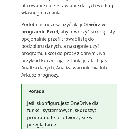
filtrowanie i przestawianie danych według
obrotów i sald (raport)
własnego uznania.
Szczegóły transakcji zadania
Podobnie możesz użyć akcji
Otwórz w
projektu (raport)
programie Excel
, aby otworzyć stronę listy,
opcjonalnie przefiltrować listę do
Szczegóły typów kosztów
podzbioru danych, a następnie użyć
(raport)
programu Excel do pracy z danymi. Na
przykład korzystając z funkcji takich jak
Szczegóły zamówień zapasów
Analiza danych, Analiza warunkowa lub
(raport)
Arkusz prognozy.
Szczegóły środka trwałego
(raport)
Porada
Jeśli skonfigurujesz OneDrive dla
Szczegóły środków trwałych
funkcji systemowych, skoroszyt
(raport Excel)
programu Excel otworzy się w
przeglądarce.
Tablica dyspozytora (raport)