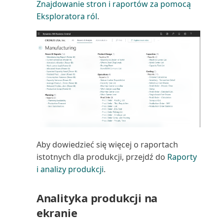
pokrycia (raport)
Znajdowanie stron i raportów za pomocą
Eksploratora ról
.
Udziały kosztów
jednopoziomowe (raport)
Umowa serwisowa (raport)
Umowa serwisowa: Sprzedawca
(raport)
Umowa serwisowa: nabywca
(raport)
Aby dowiedzieć się więcej o raportach
istotnych dla produkcji, przejdź do
Raporty
Umowa serwisowa: szczegóły
i analizy produkcji
.
(raport)
Uzgodnij konta nabywców i
Analityka produkcji na
dostawców (raport)
ekranie