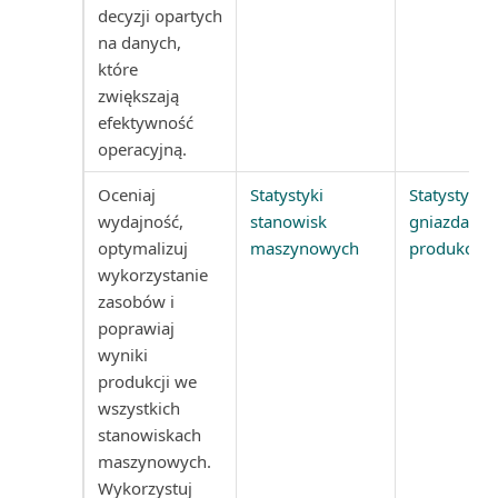
Zarządzanie kosztami zapasów
decyzji opartych
na danych,
Rejestr środków trwałych
Zarządzanie zmianami stawek
które
(raport)
VAT
zwiększają
efektywność
Rentowność cennika
operacyjną.
Zobowiązania
serwisowego (raport)
Oceniaj
Statystyki
Statystyki
Zrozumienie planu kont
Rozwinięcie ilościowe BOM
wydajność,
stanowisk
gniazda
(raport)
optymalizuj
maszynowych
produkcyjn
Łączenie dokumentów
wykorzystanie
elektronicznych z aplikacja...
Saldo rachunku kosztów/budżet
zasobów i
(raport)
poprawiaj
Łączenie dokumentów
wyniki
elektronicznych z zewnętrzn...
Saldo roku obrachunkowego
produkcji we
(raport)
wszystkich
Śledzenie korekt kosztów
stanowiskach
zapasów
Saldo waluty obcej (raport 503)
maszynowych.
Wykorzystuj