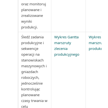
oraz monitoruj
Skonsolidowany bilans próbny
planowane i
(raport Excel)
zrealizowane
wyniki
Skonsolidowany bilans próbny
produkcji.
(raport)
Śledź zadania
Wykres Gantta
Wykres Gan
Skumulowane udziały kosztów
produkcyjne i
marszruty
marszrut zl
(raport)
sekwencje
zlecenia
produkcyjn
operacji na
produkcyjnego
Sprawdzanie numeru
stanowiskach
identyfikacyjnego VAT (raport)
maszynowych i
gniazdach
Sprawdź księgowanie wartości
roboczych,
(raport)
jednocześnie
kontrolując
Sprzedawca: szanse sprzedaży
planowane
(raport)
czasy trwania w
celu