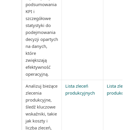
Średni okres windykacji
Segment: etykiety (raport)
podsumowania
KPI i
Środowisko księgowego w
Segment: kontakty (raport)
szczegółowe
Business Central
statystyki do
Segment: strona tytułowa
podejmowania
(raport)
decyzji opartych
na danych,
Serwis: faktura (raport
które
dokumentu)
zwiększają
efektywność
Serwis: faktura korygująca
operacyjną.
(raport dokumentu)
Analizuj bieżące
Lista zleceń
Lista zleceń
zlecenia
produkcyjnych
produkcyjn
Serwis: wydanie (raport
produkcyjne,
dokumentu)
śledź kluczowe
wskaźniki, takie
Skonsolidowany bilans próbny
jak koszty i
(4) (raport)
liczba zleceń,