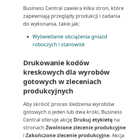
Wartość księgowa środka
Business Central zawiera kilka stron, które
trwałego 01 (raport)
zapewniają przeglądy produkcji i zadania
do wykonania, takie jak:
Wartość księgowa środka
trwałego 02 (raport)
Wyświetlanie obciążenia gniazd
roboczych i stanowisk
Wiekowanie należności (raport
Excel)
Drukowanie kodów
kreskowych dla wyrobów
Wiekowanie należności (raport)
gotowych w zleceniach
Wiekowanie zobowiązań (raport
produkcyjnych
Excel)
Aby skrócić proces śledzenia wyrobów
gotowych o jeden lub dwa kroki, Business
Wiekowanie zobowiązań
(raport)
Central oferuje akcję
Drukuj etykietę
na
stronach
Zwolnione zlecenie produkcyjne
Wiersze planowania projektu
i
Zakończone zlecenie produkcyjne
. Akcja