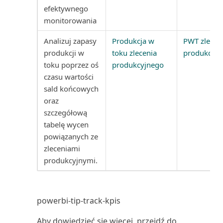
Sprzedaż nabywcy/zapasu
efektywnego
(raport)
monitorowania
Analizuj zapasy
Produkcja w
PWT zlecen
Sprzedaż zapasów nabywcom
produkcji w
toku zlecenia
produkcyjn
(raport)
toku poprzez oś
produkcyjnego
czasu wartości
Stan (raport)
sald końcowych
oraz
Stan wysyłki magazynowej
szczegółową
(raport)
tabelę wycen
powiązanych ze
Statystyka sprzedaży (raport)
zleceniami
produkcyjnymi.
Statystyka zasobów (raport)
Statystyka zlecenia
powerbi-tip-track-kpis
produkcyjnego (raport)
Aby dowiedzieć się więcej, przejdź do