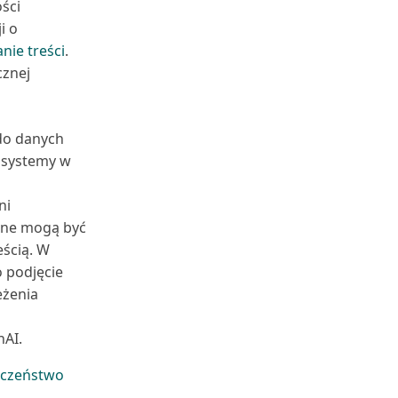
ści
i o
anie treści
.
cznej
do danych
 systemy w
ni
dane mogą być
ścią. W
 podjęcie
eżenia
AI.
eczeństwo