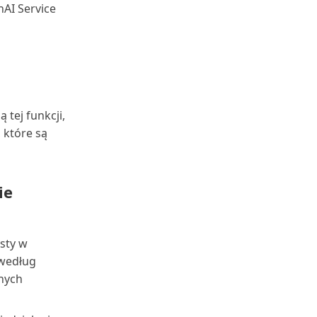
nAI Service
tej funkcji,
 które są
ie
ksty w
 według
jnych