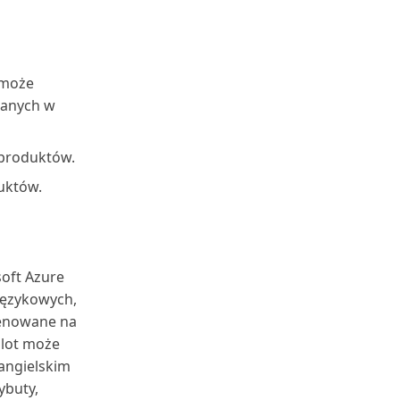
 może
wanych w
 produktów.
uktów.
soft Azure
językowych,
trenowane na
ilot może
angielskim
ybuty,