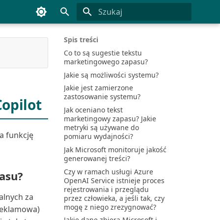
Inicjowanie wyszukiwania
Spis treści
Co to są sugestie tekstu
marketingowego zapasu?
Jakie są możliwości systemu?
Jakie jest zamierzone
zastosowanie systemu?
opilot
Jak oceniano tekst
marketingowy zapasu? Jakie
metryki są używane do
a funkcję
pomiaru wydajności?
Jak Microsoft monitoruje jakość
generowanej treści?
Czy w ramach usługi Azure
pasu?
OpenAI Service istnieje proces
rejestrowania i przeglądu
alnych za
przez człowieka, a jeśli tak, czy
mogę z niego zrezygnować?
reklamowa)
Jakie dane zbiera Microsoft i