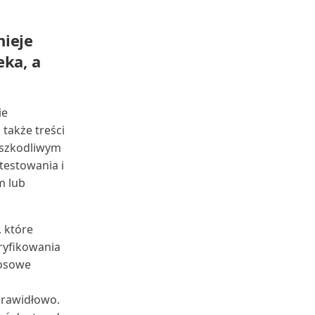
nieje
eka, a
ie
także treści
 szkodliwym
testowania i
m lub
 które
ryfikowania
losowe
prawidłowo.