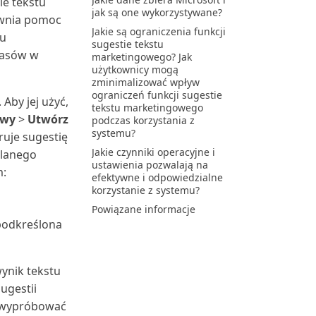
ie tekstu
jak są one wykorzystywane?
ewnia pomoc
Jakie są ograniczenia funkcji
tu
sugestie tekstu
pasów w
marketingowego? Jak
użytkownicy mogą
zminimalizować wpływ
ograniczeń funkcji sugestie
Aby jej użyć,
tekstu marketingowego
owy
>
Utwórz
podczas korzystania z
systemu?
ruje sugestię
Jakie czynniki operacyjne i
tlanego
ustawienia pozwalają na
m:
efektywne i odpowiedzialne
korzystanie z systemu?
Powiązane informacje
 podkreślona
ynik tekstu
ugestii
b wypróbować