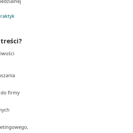
edzialnej
raktyk
treści?
iwości
aszania
 do firmy
anych
ketingowego,