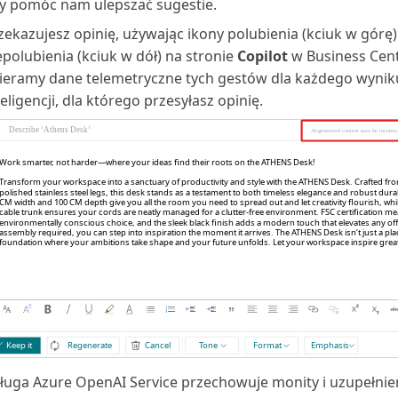
y pomóc nam ulepszać sugestie.
zekazujesz opinię, używając ikony polubienia (kciuk w górę)
epolubienia (kciuk w dół) na stronie
Copilot
w Business Cent
ieramy dane telemetryczne tych gestów dla każdego wynik
teligencji, dla którego przesyłasz opinię.
ługa Azure OpenAI Service przechowuje monity i uzupełnien