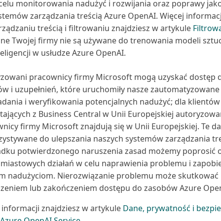
celu monitorowania nadużyć i rozwijania oraz poprawy jako
stemów zarządzania treścią Azure OpenAI. Więcej informacj
rządzaniu treścią i filtrowaniu znajdziesz w artykule
Filtrow
ne Twojej firmy nie są używane do trenowania modeli sztu
teligencji w usłudze Azure OpenAI.
zowani pracownicy firmy Microsoft mogą uzyskać dostęp 
w i uzupełnień, które uruchomiły nasze zautomatyzowane
adania i weryfikowania potencjalnych nadużyć; dla klientów
tających z Business Central w Unii Europejskiej autoryzowa
nicy firmy Microsoft znajdują się w Unii Europejskiej. Te 
ystywane do ulepszania naszych systemów zarządzania tre
dku potwierdzonego naruszenia zasad możemy poprosić o
miastowych działań w celu naprawienia problemu i zapobi
ym nadużyciom. Nierozwiązanie problemu może skutkować
szeniem lub zakończeniem dostępu do zasobów Azure Open
 informacji znajdziesz w artykule
Dane, prywatność i bezpi
 Azure OpenAI Service
.