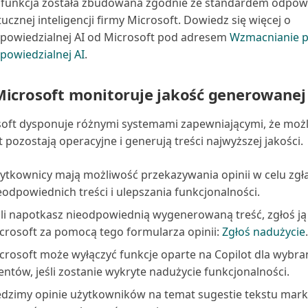
 funkcja została zbudowana zgodnie ze standardem odpowi
tucznej inteligencji firmy Microsoft. Dowiedz się więcej o
powiedzialnej AI od Microsoft pod adresem
Wzmacnianie p
powiedzialnej AI
.
Microsoft monitoruje jakość generowanej 
oft dysponuje różnymi systemami zapewniającymi, że możl
t pozostają operacyjne i generują treści najwyższej jakości.
ytkownicy mają możliwość przekazywania opinii w celu zgł
eodpowiednich treści i ulepszania funkcjonalności.
śli napotkasz nieodpowiednią wygenerowaną treść, zgłoś ją
crosoft za pomocą tego formularza opinii:
Zgłoś nadużycie
.
crosoft może wyłączyć funkcje oparte na Copilot dla wybr
ientów, jeśli zostanie wykryte nadużycie funkcjonalności.
edzimy opinie użytkowników na temat sugestie tekstu mar