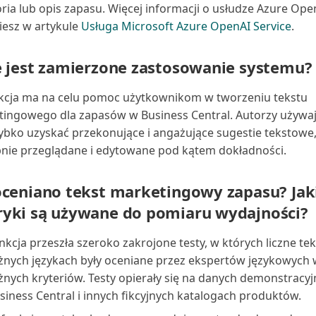
ria lub opis zapasu. Więcej informacji o usłudze Azure Ope
iesz w artykule
Usługa Microsoft Azure OpenAI Service
.
e jest zamierzone zastosowanie systemu?
kcja ma na celu pomoc użytkownikom w tworzeniu tekstu
ingowego dla zapasów w Business Central. Autorzy używają 
ybko uzyskać przekonujące i angażujące sugestie tekstowe,
nie przeglądane i edytowane pod kątem dokładności.
oceniano tekst marketingowy zapasu? Jak
yki są używane do pomiaru wydajności?
nkcja przeszła szeroko zakrojone testy, w których liczne te
żnych językach były oceniane przez ekspertów językowych
żnych kryteriów. Testy opierały się na danych demonstracy
siness Central i innych fikcyjnych katalogach produktów.