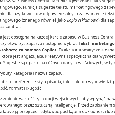
pasów w Business Central. Ta funkcja jest znana jako sugest
tingowego. Funkcja sugestie tekstu marketingowego zap
niu dla użytkowników odpowiedzialnych za tworzenie teks
tingowego (znanego również jako
kopia reklamowa
) dla za
ss Central.
a jest dostępna na każdej karcie zapasu w Business Central. 
czy otworzyć zapas, a następnie wybrać
Tekst marketing
ę roboczą za pomocą Copilot
. Ta akcja automatycznie gene
, która jest angażująca, kreatywna i specyficzna dla wyświe
. Sugestie są oparte na różnych danych wejściowych, w ty
rybuty, kategoria i nazwa zapasu.
obiste preferencje stylu pisania, takie jak ton wypowiedzi,
kość, format i długość.
 zmienić wartość tych opcji wejściowych, aby wpłynąć na w
rowanego przez sztuczną inteligencję. Przed zapisaniem s
 łatwo ją przejrzeć i edytować pod kątem dokładności lu