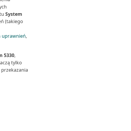
ych
tu
System
ń (takiego
h uprawnień
,
m 5330
,
baczą tylko
 przekazania
j