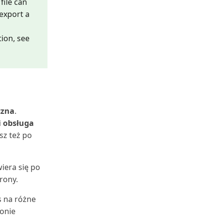
file can
 export a
ion, see
czna
.
 obsługa
sz też po
iera się po
rony.
s na różne
ronie