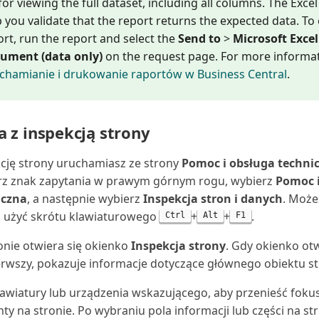
 for viewing the full dataset, including all columns. The Excel 
 you validate that the report returns the expected data. To
ort, run the report and select the
Send to
>
Microsoft Excel
ument (data only)
on the request page. For more informat
chamianie i drukowanie raportów w Business Central
.
a z inspekcją strony
cję strony uruchamiasz ze strony
Pomoc i obsługa techni
rz znak zapytania w prawym górnym rogu, wybierz
Pomoc i
iczna
, a następnie wybierz
Inspekcja stron i danych
. Może
 użyć skrótu klawiaturowego
+
+
.
Ctrl
Alt
F1
onie otwiera się okienko
Inspekcja strony
. Gdy okienko otw
erwszy, pokazuje informacje dotyczące głównego obiektu st
lawiatury lub urządzenia wskazującego, aby przenieść foku
ty na stronie. Po wybraniu pola informacji lub części na st