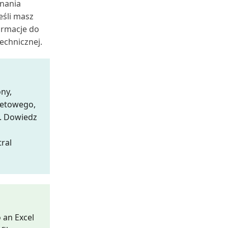
znania
eśli masz
ormacje do
echnicznej.
ny,
netowego,
. Dowiedz
ral
 an Excel