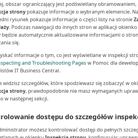
j, obszar ograniczający jest podświetlany obramowaniem,
cja strony
pokazuje informacje o wybranym elemencie. Na
dni rysunek pokazuje informacje o części listy na stronie
Z
daży
. Podczas nawigacji do innych stron w aplikacji okienk
y
będzie automatycznie aktualizowane informacjami o stron
ania się.
yskać informacje o tym, co jest wyświetlane w inspekcji str
nspecting and Troubleshooting Pages
w Pomoc dla dewelop
listów IT Business Central.
nie widzisz szczegółów, które spodziewasz się zobaczyć w ok
cja strony
, prawdopodobnie nie masz wymaganych uprawn
o w następnej sekcji.
rolowanie dostępu do szczegółów inspekc
dministrator możesz kontrolować dostęp do pełnych szcze
etlanych w okienku
Inspekcja strony
, konfigurując uprawn