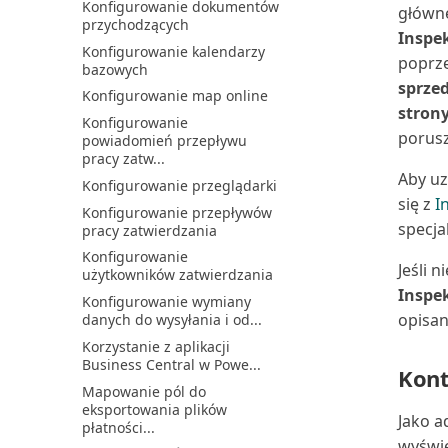
Konfigurowanie dokumentów
Przegląd komponentów i
główne
Konfigurowanie lub zmiana
przychodzących
architektury integracji ...
planu kont
Inspek
Konfigurowanie kalendarzy
Przepływ dostępu
Konfigurowanie metod
poprze
bazowych
użytkownika dla licencji
płatności
sprze
Micro...
Konfigurowanie map online
Konfigurowanie nabywców
stron
Rozszerzenie Archiwum
kasowych
Konfigurowanie
danych
porusz
powiadomień przepływu
Konfigurowanie
pracy zatw...
Rozwiązywanie problemów z
niepodlegającego odliczeniu
błędami synchronizacji
Aby uz
poda...
Konfigurowanie przeglądarki
się z
I
Rozwiązywanie problemów z
Konfigurowanie
Konfigurowanie przepływów
integracją Microsoft ...
specja
niezrealizowanego podatku
pracy zatwierdzania
VAT
Rozwiązywanie problemów z
Konfigurowanie
łącznością
Jeśli 
Konfigurowanie podatku od
użytkowników zatwierdzania
wartości dodanej
Ręczna synchronizacja
Inspek
Konfigurowanie wymiany
mapowań tabel | Microsoft...
opisan
Konfigurowanie procesów
danych do wysyłania i od...
finansowych
Sprzęganie i synchronizacja
Korzystanie z aplikacji
Konfigurowanie rachunku
Business Central w Powe...
Synchronizacja Business
Kont
kosztów
Central i Dataverse
Mapowanie pól do
Konfigurowanie
eksportowania plików
Synchronizacja i integracja
Jako a
raportowania Intrastat
płatności...
danych
wyświ