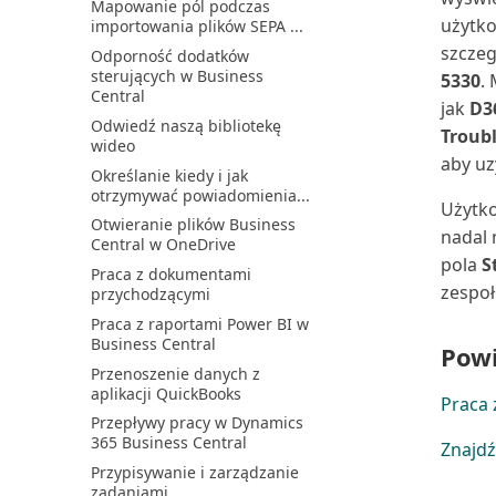
Konfigurowanie walut
Mapowanie pól podczas
Synchronizacja kontaktów w
użytko
importowania plików SEPA ...
Business Central z k...
Konfigurowanie warunków i
szcze
poziomów monitów
Odporność dodatków
Uaktualnianie integracji z
sterujących w Business
Dynamics 365 Sales
5330
.
Konfigurowanie warunków
Central
odsetek
Używanie Business Central
jak
D3
Odwiedź naszą bibliotekę
bez Outlook
Konfigurowanie warunków
Troub
wideo
płatności
Używanie przepływu Power
aby uz
Określanie kiedy i jak
Automate do terminowej...
Konfigurowanie wielu stóp
otrzymywać powiadomienia...
procentowych dla opóź...
Wcześniejsze włączanie
Użytko
Otwieranie plików Business
nadchodzących funkcji
Konfigurowanie zaliczek
nadal
Central w OneDrive
Wdrażanie użytkowników za
pola
S
Konfigurowanie zaokrąglania
Praca z dokumentami
pomocą list kontrolnych
faktury
zespoł
przychodzącymi
Wprowadzenie do Business
Konfigurowanie łącznika
Praca z raportami Power BI w
Central i Power BI
dokumentów elektroniczn...
Business Central
Powi
Wprowadzenie do Microsoft
Konsolidowanie danych z
Przenoszenie danych z
Fabric i Business Cen...
wielu firm
aplikacji QuickBooks
Praca 
Wyświetlanie blokad bazy
Konsolidowanie sald dla
Przepływy pracy w Dynamics
danych
firmy będącej jednocześ...
365 Business Central
Znajdź
Wyświetlanie informacji o
Korygowanie przedpłat
Przypisywanie i zarządzanie
tabeli
Natychmiastowe rozliczanie
zadaniami