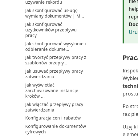
file
używanie rekordu
Odpowiadanie na żądania
przepływów pieniężnych
dotyczące danych osobow...
help
Jak skonfigurować usługę
Konfigurowanie aplikacji
wymiany dokumentów | M...
Określanie dostępnych
rep
Power BI dla finansów
języków w środowisku
Doc
Jak skonfigurować
Konfigurowanie deklaracji
użytkowników przepływu
Omówienie informacji o
Uru
VAT
pracy
firmie
Konfigurowanie dodatkowych
Jak skonfigurować wysyłanie i
Omówienie konfiguracji i
walut
odbieranie dokume...
zarządzania drukarkami
Konfigurowanie e-
Prac
Jak tworzyć przepływy pracy z
OneDrive w Business
dokumentów
szablonów przepły...
Central: często zadawane p...
Konfigurowanie funkcji
Inspek
Jak usuwać przepływy pracy
Optymalizacja programu
zrównoważonego rozwoju
zatwierdzania
Outlook dla skrzynki odb...
Wybie
w...
Jak wyświetlać
Planowanie automatycznego
techn
Konfigurowanie i
zarchiwizowane instancje
uruchamiania zadań
raportowanie Intrastat
prostu
kroków ...
Pobieranie dodatku Business
Konfigurowanie i używanie
Jak włączać przepływy pracy
Central dla program...
Po str
rozszerzenia Deklarac...
zatwierdzania
Pobieranie dodatku Business
raz pi
Konfigurowanie kodów
Konfiguracja cen i rabatów
Central dla program...
ścieżek inspekcji
Konfigurowanie dokumentów
Użyj k
Przedłuż wersję próbną
Konfigurowanie konsolidacji
cyfrowych
Business Central
elemen
firm