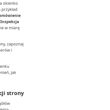
 a okienko
 przykład
amówienie
o
Inspekcja
ie w miarę
ony, zapoznaj
erów i
ienku
ień, jak
ji strony
gółów
ienia