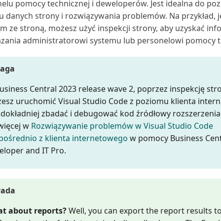
elu pomocy technicznej i deweloperów. Jest idealna do po
 danych strony i rozwiązywania problemów. Na przykład, j
m ze stroną, możesz użyć inspekcji strony, aby uzyskać inf
zania administratorowi systemu lub personelowi pomocy t
aga
usiness Central 2023 release wave 2, poprzez inspekcję stro
esz uruchomić Visual Studio Code z poziomu klienta inter
 dokładniej zbadać i debugować kod źródłowy rozszerzenia
 więcej w
Rozwiązywanie problemów w Visual Studio Code
pośrednio z klienta internetowego
w pomocy Business Cent
eloper and IT Pro.
rada
t about reports?
Well, you can export the report results to