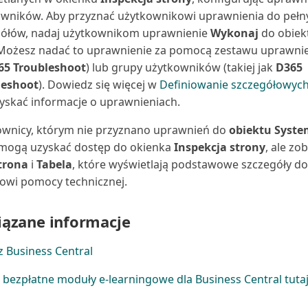
wników. Aby przyznać użytkownikowi uprawnienia do pełn
gółów, nadaj użytkownikom uprawnienie
Wykonaj
do obiek
 Możesz nadać to uprawnienie za pomocą zestawu uprawnie
65 Troubleshoot
) lub grupy użytkowników (takiej jak
D365
leshoot
). Dowiedz się więcej w
Definiowanie szczegółowyc
yskać informacje o uprawnieniach.
wnicy, którym nie przyznano uprawnień do
obiektu Syste
 mogą uzyskać dostęp do okienka
Inspekcja strony
, ale zo
trona
i
Tabela
, które wyświetlają podstawowe szczegóły do
owi pomocy technicznej.
ązane informacje
z Business Central
 bezpłatne moduły e-learningowe dla Business Central tuta