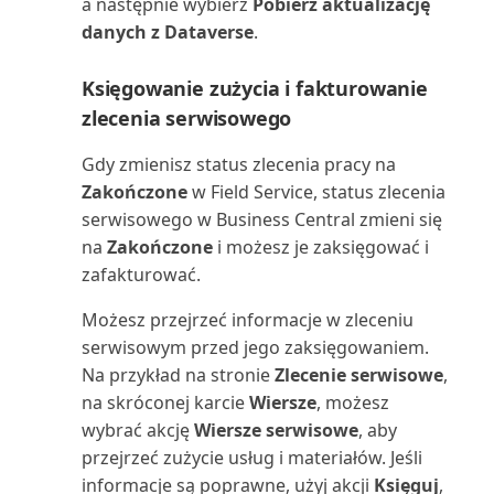
a następnie wybierz
Pobierz aktualizację
Używanie rozszerzenia do
Należności-Zobowiązania
danych z Dataverse
.
Zatwierdzanie lub odrzucanie
importu plików QuickBo...
Przenoszenie i księgowanie
(raport)
dokumentów w przep...
zapisów kosztów
Księgowanie zużycia i fakturowanie
Używanie rozszerzenia
Numery dokumentów środków
zlecenia serwisowego
Zawartość w trakcie
formatów plików podatkowy...
Przesyłanie raportów VAT do
trwałych (raport)
przygotowywania
urzędów skarbowych
Gdy zmienisz status zlecenia pracy na
Używanie rozszerzenia
Obciążenie centrum
Zakończone
w Field Service, status zlecenia
Zmiana firmy i innych ustawień
Prognoza sprzedaży i zapa...
Przeszacowanie sald kont księgi
maszynowego (raport)
serwisowego w Business Central zmieni się
w Teams
głównej
na
Zakończone
i możesz je zaksięgować i
WorldPay Payments Standard
Obciążenie gniazda
zafakturować.
Znajdowanie zaksięgowanych
Płynność
produkcyjnego/wykres (raport)
dokumentów bez dokum...
Wprowadzanie danych w
Możesz przejrzeć informacje w zleceniu
Business Central
Rachunek zysków i strat według
serwisowym przed jego zaksięgowaniem.
Obciążenie gniazda roboczego
Łączenie programów Excel,
miesięcy
Na przykład na stronie
Zlecenie serwisowe
,
(raport)
Word, Outlook, OneDri...
Wprowadzanie dat i godzin w
na skróconej karcie
Wiersze
, możesz
Business Central
Raportowanie finansowe: często
wybrać akcję
Wiersze serwisowe
, aby
Obciążenie gniazda
Łączenie z Power BI z Business
zadawane pytania
roboczego/Wykres (raport)
przejrzeć zużycie usług i materiałów. Jeśli
Central on-premi...
Wprowadzenie do tworzenia
informacje są poprawne, użyj akcji
Księguj
,