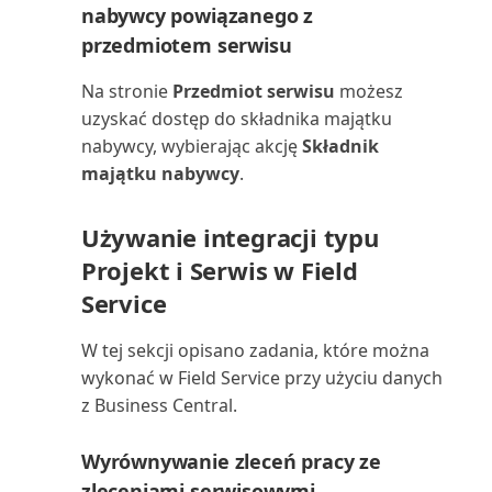
widoków list
numerów identyfikacji p...
Plan dostępności zapasów
nabywcy powiązanego z
(raport)
przedmiotem serwisu
Zarządzanie uprawnieniami za
Szczegółowe zapisy księgi
pomocą grup użytko...
dostawców
Plan kont (raport)
Na stronie
Przedmiot serwisu
możesz
uzyskać dostęp do składnika majątku
Zmienianie ustawień
Szczegółowe zapisy księgi
Podsumowanie odroczeń:
nabywcy, wybierając akcję
Składnik
podstawowych dla bieżącego ...
nabywców (raport Powe...
Sprzedaż (raport)
majątku nabywcy
.
Zmienianie wyświetlanych
Terminologia w rachunku
Podsumowanie odroczeń K/G
Używanie integracji typu
funkcji
kosztów
(raport)
Projekt i Serwis w Field
Znajdowanie powiązanych
Tolerancja płatności i tolerancja
Service
Podsumowanie odroczeń
zapisów dla dokumentów
rabatu płatni...
zakupów (raport)
W tej sekcji opisano zadania, które można
Znajdowanie stron i raportów za
Transakcje zakupu z udziałem
wykonać w Field Service przy użyciu danych
Pojemnik korygujący magazynu
pomocą Eksplora...
strony trzeciej w UE
z Business Central.
(raport)
Tworzenie budżetów K/G
Wyrównywanie zleceń pracy ze
Porównanie sald: poprzedni rok
(raport)
zleceniami serwisowymi