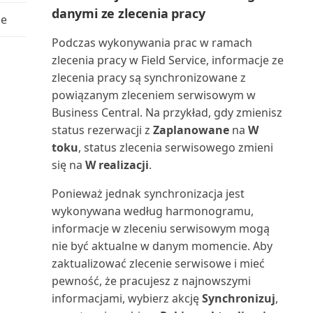
Wielojęzyczne aplikacje Power BI
Praca z okresami zapasów
raportów za pomoc...
danymi ze zlecenia pracy
dla Business C...
se
Nabywca: uproszczone
Praca z przeglądami
Uruchamianie i drukowanie
wiekowanie podsumowania (...
Podczas wykonywania prac w ramach
Wprowadzanie zewnętrznych
finansowymi w programie Exc...
raportów w Business C...
zlecenia pracy w Field Service, informacje ze
numerów dokumentów
Nabywca: lista 10 najlepszych
zlecenia pracy są synchronizowane z
Praca z przychodami cyklicznymi
Uruchamianie zadań
(raport)
powiązanym zleceniem serwisowym w
Wybór raportów w Business
wsadowych i XMLportów
Business Central. Na przykład, gdy zmienisz
Central
Praca z raportowaniem Intrastat
Nabywca: lista sprzedaży
status rezerwacji z
Zaplanowane
na
W
Ustawianie układu raportu
(raport)
toku
, status zlecenia serwisowego zmieni
Wymiana danych
Praca z wymiarami w celu
się na
W realizacji
.
śledzenia i analizowan...
Uzgadnianie płatności z
Nabywca: potwierdzenie
Wyszukiwanie kontaktów z
rozszerzeniem Envestnet...
Ponieważ jednak synchronizacja jest
płatności (raport)
Microsoft Teams
Przegląd finansowy
wykonywana według harmonogramu,
Używanie Business Central z
informacje w zleceniu serwisowym mogą
Nabywca: szczegółowy bilans
Wyświetlanie i edytowanie w
Outlookiem
Przegląd przepływów
próbny (raport)
nie być aktualne w danym momencie. Aby
programie Excel z B...
pieniężnych
zaktualizować zlecenie serwisowe i mieć
Używanie kluczy alokacji w
Nabywca: zestawienie obrotów i
pewność, że pracujesz z najnowszymi
Wyświetlanie niestandardowych
dziennikach głównych
Przeglądanie kont księgi
sald (raport)
informacjami, wybierz akcję
Synchronizuj
,
raportów Power BI
głównej