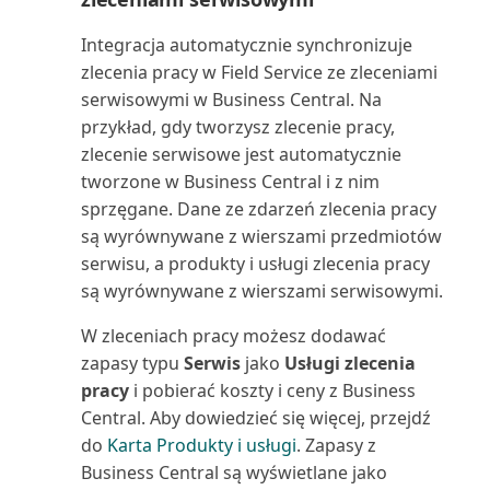
Tworzenie budżetów kosztów
Integracja automatycznie synchronizuje
Poziom obciążenia serwisu
Tworzenie faktur zaliczkowych
zlecenia pracy w Field Service ze zleceniami
(raport)
serwisowymi w Business Central. Na
Usuwanie i ponowne
przykład, gdy tworzysz zlecenie pracy,
Prognoza produkcji (raport)
stosowanie zapisów zapasów
zlecenie serwisowe jest automatycznie
tworzone w Business Central i z nim
Prognozowana wartość środka
Usuwanie zapisów budżetu
trwałego (raport)
sprzęgane. Dane ze zdarzeń zlecenia pracy
kosztów
są wyrównywane z wierszami przedmiotów
Prognozowana wartość
serwisu, a produkty i usługi zlecenia pracy
Uzgadnianie kosztów zapasów z
środków trwałych (raport E...
są wyrównywane z wierszami serwisowymi.
księgą główną
W zleceniach pracy możesz dodawać
Projekt wg zapasów (raport)
zapasy typu
Serwis
jako
Usługi zlecenia
Używanie dokumentów
pracy
i pobierać koszty i ceny z Business
elektronicznych w procesie ...
Projekt: PWT do K/G (raport)
Central. Aby dowiedzieć się więcej, przejdź
Używanie dokumentów
do
Karta Produkty i usługi
. Zapasy z
Projekt: Wartości rzeczywiste
elektronicznych w sprzedaży
Business Central są wyświetlane jako
względem budżetu...