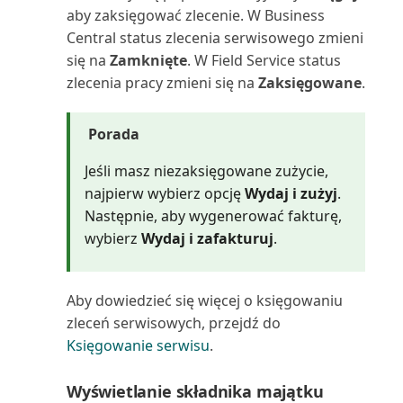
układów raportów
Rejestrowanie i zwrot wydatków
Oblicz i zaksięguj rozliczenie
aby zaksięgować zlecenie. W Business
Śledzenie wierszy zamówienia
pracowników
podatkowe (raport)
Central status zlecenia serwisowego zmieni
do powiązanych dok...
Wysyłanie dokumentów i
się na
Zamknięte
. W Field Service status
wiadomości e-mail
Rejestrowanie wydatków lub
Oferta serwisowa (raport
zlecenia pracy zmieni się na
Zaksięgowane
.
przychodów bezpośred...
dokumentu)
Wyszukiwanie określonych
Porada
danych
Rejestrowanie zapisów
Oferta umowy serwisowej
zrównoważonego rozwoju
(raport dokumentu)
Jeśli masz niezaksięgowane zużycie,
Wyszukiwanie stron i informacji
najpierw wybierz opcję
Wydaj i zużyj
.
za pomocą funkc...
Rentowność
Oferta umowy serwisowej:
Następnie, aby wygenerować fakturę,
szczegóły (raport)
wybierz
Wydaj i zafakturuj
.
Wyświetlanie raportu testowego
Rozliczanie zapisów w różnych
przed zaksięgowa...
walutach
Oferty umów do podpisania
(raport)
Aby dowiedzieć się więcej o księgowaniu
Wyświetlanie użytecznych
Rozwiązywanie problemów i
zleceń serwisowych, przejdź do
informacji w Centrach ról
korygowanie wymiarów
Opłaty za zapasy: specyfikacja
Księgowanie serwisu
.
(raport)
Zapisywanie i personalizowanie
Sprawdzanie poprawności
Wyświetlanie składnika majątku