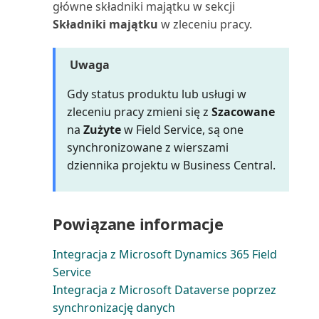
główne składniki majątku w sekcji
Używanie VAT niepodlegającego
Składniki majątku
w zleceniu pracy.
Projekty wg nabywców (raport)
odliczeniu
Przedmiot serwisu: Zużycie
Uwaga
Waluty w Business Central
zasobów (raport)
Gdy status produktu lub usługi w
Wbudowane raporty finansowe
zleceniu pracy zmieni się z
Szacowane
Przedmioty serwisu (raport)
w Business Central
na
Zużyte
w Field Service, są one
Przedmioty serwisu bez
synchronizowane z wierszami
Wbudowane raporty rachunku
gwarancji (raport)
dziennika projektu w Business Central.
kosztów w Business C...
Przedpłacone zapisy kontraktu
Wbudowane raporty VAT w
(raport)
Powiązane informacje
Business Central
Płatności wstrzymane (raport)
Integracja z Microsoft Dynamics 365 Field
Wiekowanie należności (z datą
Service
wsteczną)
Rachunek przepływów
Integracja z Microsoft Dataverse poprzez
pieniężnych (raport)
synchronizację danych
Wiekowanie zobowiązań (z datą