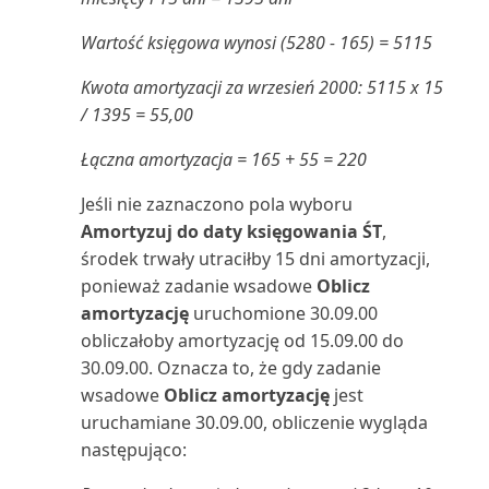
widoków list
numerów identyfikacji p...
Plan dostępności zapasów
(raport)
Wartość księgowa wynosi (5280 - 165) = 5115
Zarządzanie uprawnieniami za
Szczegółowe zapisy księgi
pomocą grup użytko...
dostawców
Plan kont (raport)
Kwota amortyzacji za wrzesień 2000: 5115 x 15
/ 1395 = 55,00
Zmienianie ustawień
Szczegółowe zapisy księgi
Podsumowanie odroczeń:
Łączna amortyzacja = 165 + 55 = 220
podstawowych dla bieżącego ...
nabywców (raport Powe...
Sprzedaż (raport)
Jeśli nie zaznaczono pola wyboru
Zmienianie wyświetlanych
Terminologia w rachunku
Podsumowanie odroczeń K/G
Amortyzuj do daty księgowania ŚT
,
funkcji
kosztów
(raport)
środek trwały utraciłby 15 dni amortyzacji,
ponieważ zadanie wsadowe
Oblicz
Znajdowanie powiązanych
Tolerancja płatności i tolerancja
Podsumowanie odroczeń
amortyzację
uruchomione 30.09.00
zapisów dla dokumentów
rabatu płatni...
zakupów (raport)
obliczałoby amortyzację od 15.09.00 do
30.09.00. Oznacza to, że gdy zadanie
Znajdowanie stron i raportów za
Transakcje zakupu z udziałem
Pojemnik korygujący magazynu
wsadowe
Oblicz amortyzację
jest
pomocą Eksplora...
strony trzeciej w UE
(raport)
uruchamiane 30.09.00, obliczenie wygląda
następująco:
Tworzenie budżetów K/G
Porównanie sald: poprzedni rok
(raport)