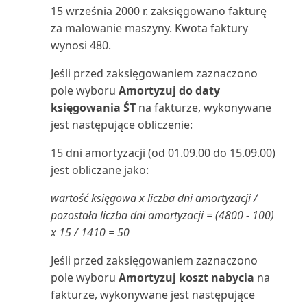
15 września 2000 r. zaksięgowano fakturę
Używanie rozszerzenia do
Należności-Zobowiązania
za malowanie maszyny. Kwota faktury
Zatwierdzanie lub odrzucanie
importu plików QuickBo...
Przenoszenie i księgowanie
(raport)
dokumentów w przep...
wynosi 480.
zapisów kosztów
Używanie rozszerzenia
Numery dokumentów środków
Jeśli przed zaksięgowaniem zaznaczono
Zawartość w trakcie
formatów plików podatkowy...
Przesyłanie raportów VAT do
trwałych (raport)
pole wyboru
Amortyzuj do daty
przygotowywania
urzędów skarbowych
księgowania ŚT
na fakturze, wykonywane
Używanie rozszerzenia
Obciążenie centrum
jest następujące obliczenie:
Zmiana firmy i innych ustawień
Prognoza sprzedaży i zapa...
Przeszacowanie sald kont księgi
maszynowego (raport)
w Teams
głównej
15 dni amortyzacji (od 01.09.00 do 15.09.00)
WorldPay Payments Standard
Obciążenie gniazda
jest obliczane jako:
Znajdowanie zaksięgowanych
Płynność
produkcyjnego/wykres (raport)
dokumentów bez dokum...
Wprowadzanie danych w
wartość księgowa x liczba dni amortyzacji /
Business Central
Rachunek zysków i strat według
pozostała liczba dni amortyzacji = (4800 - 100)
Obciążenie gniazda roboczego
Łączenie programów Excel,
miesięcy
x 15 / 1410 = 50
(raport)
Word, Outlook, OneDri...
Wprowadzanie dat i godzin w
Jeśli przed zaksięgowaniem zaznaczono
Business Central
Raportowanie finansowe: często
Obciążenie gniazda
pole wyboru
Amortyzuj koszt nabycia
na
Łączenie z Power BI z Business
zadawane pytania
roboczego/Wykres (raport)
fakturze, wykonywane jest następujące
Central on-premi...
Wprowadzenie do tworzenia