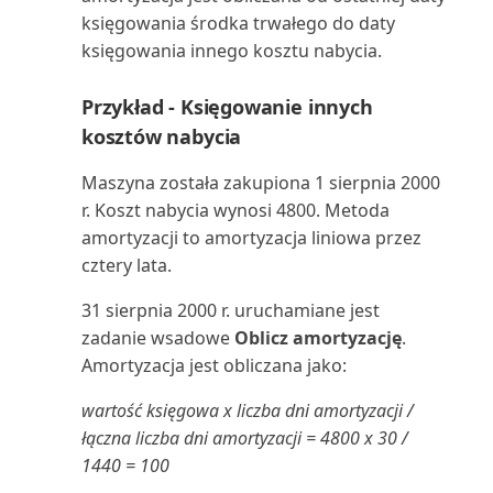
Wielojęzyczne aplikacje Power BI
Praca z okresami zapasów
raportów za pomoc...
księgowania środka trwałego do daty
dla Business C...
Łączenie z Microsoft Dataverse
Nabywca: uproszczone
księgowania innego kosztu nabycia.
Praca z przeglądami
Uruchamianie i drukowanie
wiekowanie podsumowania (...
Wprowadzanie zewnętrznych
Środowiska piaskownicy
finansowymi w programie Exc...
raportów w Business C...
Przykład - Księgowanie innych
numerów dokumentów
Nabywca: lista 10 najlepszych
kosztów nabycia
Praca z przychodami cyklicznymi
Uruchamianie zadań
(raport)
Wybór raportów w Business
wsadowych i XMLportów
Maszyna została zakupiona 1 sierpnia 2000
Central
Praca z raportowaniem Intrastat
Nabywca: lista sprzedaży
r. Koszt nabycia wynosi 4800. Metoda
Ustawianie układu raportu
(raport)
amortyzacji to amortyzacja liniowa przez
Wymiana danych
Praca z wymiarami w celu
cztery lata.
śledzenia i analizowan...
Uzgadnianie płatności z
Nabywca: potwierdzenie
Wyszukiwanie kontaktów z
rozszerzeniem Envestnet...
płatności (raport)
31 sierpnia 2000 r. uruchamiane jest
Microsoft Teams
Przegląd finansowy
zadanie wsadowe
Oblicz amortyzację
.
Używanie Business Central z
Nabywca: szczegółowy bilans
Amortyzacja jest obliczana jako:
Wyświetlanie i edytowanie w
Outlookiem
Przegląd przepływów
próbny (raport)
programie Excel z B...
pieniężnych
wartość księgowa x liczba dni amortyzacji /
Używanie kluczy alokacji w
łączna liczba dni amortyzacji = 4800 x 30 /
Nabywca: zestawienie obrotów i
Wyświetlanie niestandardowych
dziennikach głównych
Przeglądanie kont księgi
1440 = 100
sald (raport)
raportów Power BI
głównej