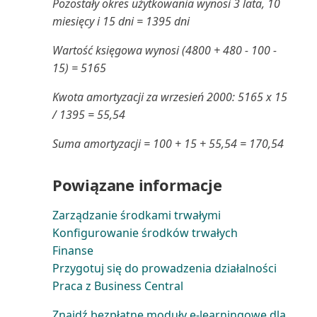
Pozostały okres użytkowania wynosi 3 lata, 10
Tworzenie budżetów kosztów
miesięcy i 15 dni = 1395 dni
Poziom obciążenia serwisu
Tworzenie faktur zaliczkowych
(raport)
Wartość księgowa wynosi (4800 + 480 - 100 -
15) = 5165
Usuwanie i ponowne
Prognoza produkcji (raport)
Kwota amortyzacji za wrzesień 2000: 5165 x 15
stosowanie zapisów zapasów
/ 1395 = 55,54
Prognozowana wartość środka
Usuwanie zapisów budżetu
trwałego (raport)
Suma amortyzacji = 100 + 15 + 55,54 = 170,54
kosztów
Prognozowana wartość
Powiązane informacje
Uzgadnianie kosztów zapasów z
środków trwałych (raport E...
księgą główną
Zarządzanie środkami trwałymi
Projekt wg zapasów (raport)
Konfigurowanie środków trwałych
Używanie dokumentów
Finanse
elektronicznych w procesie ...
Projekt: PWT do K/G (raport)
Przygotuj się do prowadzenia działalności
Praca z Business Central
Używanie dokumentów
Projekt: Wartości rzeczywiste
elektronicznych w sprzedaży
względem budżetu...
Znajdź bezpłatne moduły e-learningowe dla