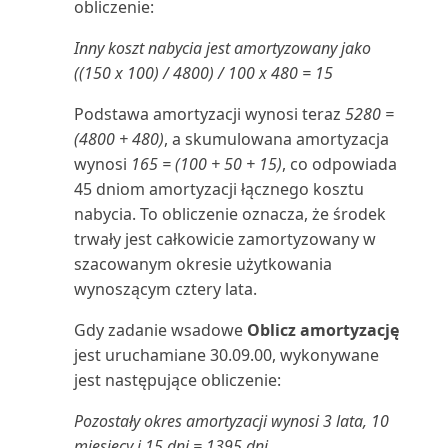
obliczenie:
układów raportów
Rejestrowanie i zwrot wydatków
Oblicz i zaksięguj rozliczenie
Śledzenie wierszy zamówienia
pracowników
podatkowe (raport)
Inny koszt nabycia jest amortyzowany jako
do powiązanych dok...
Wysyłanie dokumentów i
((150 x 100) / 4800) / 100 x 480 = 15
wiadomości e-mail
Rejestrowanie wydatków lub
Oferta serwisowa (raport
przychodów bezpośred...
dokumentu)
Podstawa amortyzacji wynosi teraz
5280 =
Wyszukiwanie określonych
(4800 + 480)
, a skumulowana amortyzacja
danych
Rejestrowanie zapisów
Oferta umowy serwisowej
wynosi
165 = (100 + 50 + 15)
, co odpowiada
zrównoważonego rozwoju
(raport dokumentu)
45 dniom amortyzacji łącznego kosztu
Wyszukiwanie stron i informacji
nabycia. To obliczenie oznacza, że środek
za pomocą funkc...
Rentowność
Oferta umowy serwisowej:
trwały jest całkowicie zamortyzowany w
szczegóły (raport)
szacowanym okresie użytkowania
Wyświetlanie raportu testowego
Rozliczanie zapisów w różnych
wynoszącym cztery lata.
przed zaksięgowa...
walutach
Oferty umów do podpisania
Gdy zadanie wsadowe
Oblicz amortyzację
(raport)
Wyświetlanie użytecznych
Rozwiązywanie problemów i
jest uruchamiane 30.09.00, wykonywane
informacji w Centrach ról
korygowanie wymiarów
jest następujące obliczenie:
Opłaty za zapasy: specyfikacja
(raport)
Pozostały okres amortyzacji wynosi 3 lata, 10
Zapisywanie i personalizowanie
Sprawdzanie poprawności
miesięcy i 15 dni = 1395 dni