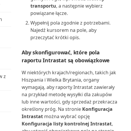
w
transportu
, a następnie wybierz
Poziom obciążenia serwisu
powiązane łącze.
h
(raport)
Wypełnij pola zgodnie z potrzebami.
Najedź kursorem na pole, aby
Prognoza produkcji (raport)
przeczytać krótki opis.
Prognozowana wartość środka
Aby skonfigurować, które pola
trwałego (raport)
raportu Intrastat są obowiązkowe
Prognozowana wartość
W niektórych krajach/regionach, takich jak
w z
środków trwałych (raport E...
Hiszpania i Wielka Brytania, organy
wymagają, aby raporty Intrastat zawierały
Projekt wg zapasów (raport)
na przykład metodę wysyłki dla zakupów
lub inne wartości, gdy sprzedaż przekracza
Projekt: PWT do K/G (raport)
określony próg. Na stronie
Konfiguracja
Intrastat
można wybrać opcję
Projekt: Wartości rzeczywiste
Konfiguracja listy kontrolnej Intrastat
,
względem budżetu...