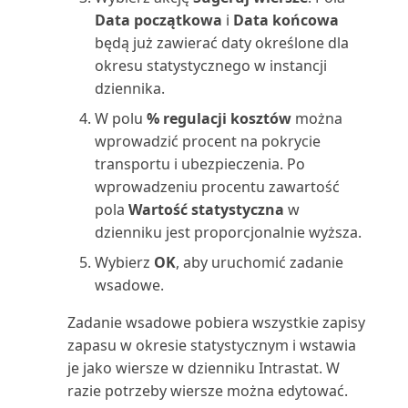
Sprzedaż nabywcy/zapasu
Data początkowa
i
Data końcowa
(raport)
będą już zawierać daty określone dla
okresu statystycznego w instancji
Sprzedaż zapasów nabywcom
dziennika.
(raport)
W polu
% regulacji kosztów
można
wprowadzić procent na pokrycie
Stan (raport)
transportu i ubezpieczenia. Po
wprowadzeniu procentu zawartość
Stan wysyłki magazynowej
pola
Wartość statystyczna
w
(raport)
dzienniku jest proporcjonalnie wyższa.
Statystyka sprzedaży (raport)
Wybierz
OK
, aby uruchomić zadanie
wsadowe.
Statystyka zasobów (raport)
Zadanie wsadowe pobiera wszystkie zapisy
zapasu w okresie statystycznym i wstawia
Statystyka zlecenia
je jako wiersze w dzienniku Intrastat. W
produkcyjnego (raport)
razie potrzeby wiersze można edytować.