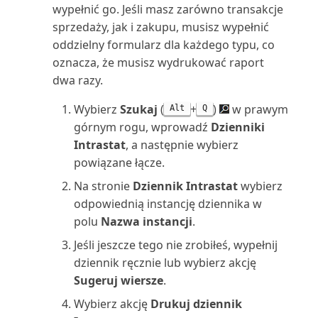
wypełnić go. Jeśli masz zarówno transakcje
Wartość księgowa środka
sprzedaży, jak i zakupu, musisz wypełnić
trwałego 01 (raport)
oddzielny formularz dla każdego typu, co
oznacza, że musisz wydrukować raport
Wartość księgowa środka
dwa razy.
trwałego 02 (raport)
Wybierz
Szukaj
(
+
)
w prawym
Alt
Q
Wiekowanie należności (raport
górnym rogu, wprowadź
Dzienniki
Excel)
Intrastat
, a następnie wybierz
powiązane łącze.
Wiekowanie należności (raport)
Na stronie
Dziennik Intrastat
wybierz
Wiekowanie zobowiązań (raport
odpowiednią instancję dziennika w
Excel)
polu
Nazwa instancji
.
Jeśli jeszcze tego nie zrobiłeś, wypełnij
Wiekowanie zobowiązań
dziennik ręcznie lub wybierz akcję
(raport)
Sugeruj wiersze
.
Wybierz akcję
Drukuj dziennik
Wiersze planowania projektu