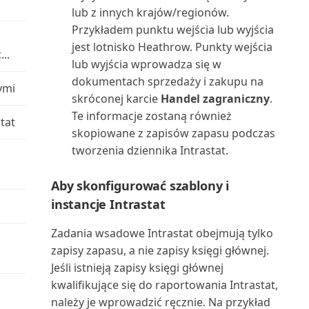
Wielojęzyczne aplikacje Power BI
raportów za pomoc...
lub z innych krajów/regionów.
dla Business C...
Łączenie z Microsoft Dataverse
Nabywca: uproszczone
Przykładem punktu wejścia lub wyjścia
Uruchamianie i drukowanie
wiekowanie podsumowania (...
jest lotnisko Heathrow. Punkty wejścia
Wprowadzanie zewnętrznych
Środowiska piaskownicy
..
raportów w Business C...
lub wyjścia wprowadza się w
numerów dokumentów
Nabywca: lista 10 najlepszych
dokumentach sprzedaży i zakupu na
ymi
Uruchamianie zadań
(raport)
skróconej karcie
Handel zagraniczny
.
Wybór raportów w Business
wsadowych i XMLportów
Te informacje zostaną również
Central
tat
Nabywca: lista sprzedaży
skopiowane z zapisów zapasu podczas
Ustawianie układu raportu
(raport)
tworzenia dziennika Intrastat.
Wymiana danych
Uzgadnianie płatności z
Nabywca: potwierdzenie
Aby skonfigurować szablony i
Wyszukiwanie kontaktów z
rozszerzeniem Envestnet...
płatności (raport)
Microsoft Teams
instancje Intrastat
Używanie Business Central z
Nabywca: szczegółowy bilans
Zadania wsadowe Intrastat obejmują tylko
Wyświetlanie i edytowanie w
Outlookiem
próbny (raport)
zapisy zapasu, a nie zapisy księgi głównej.
programie Excel z B...
Jeśli istnieją zapisy księgi głównej
Używanie kluczy alokacji w
Nabywca: zestawienie obrotów i
kwalifikujące się do raportowania Intrastat,
Wyświetlanie niestandardowych
dziennikach głównych
sald (raport)
należy je wprowadzić ręcznie. Na przykład
raportów Power BI