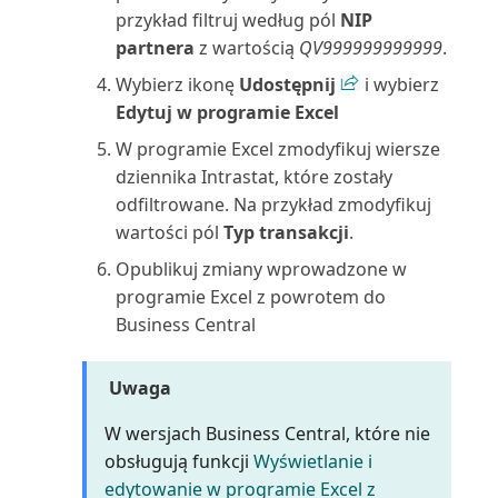
przykład filtruj według pól
NIP
Termin ważności zapasu: ilość
partnera
z wartością
QV999999999999
.
(raport)
Wybierz ikonę
Udostępnij
i wybierz
Edytuj w programie Excel
Transakcje międzyfirmowe
(raport)
W programie Excel zmodyfikuj wiersze
dziennika Intrastat, które zostały
Ubezpieczenie: analiza (raport)
odfiltrowane. Na przykład zmodyfikuj
wartości pól
Typ transakcji
.
Ubezpieczenie: całkowita
Opublikuj zmiany wprowadzone w
wartość ubezpieczona ...
programie Excel z powrotem do
Business Central
Ubezpieczenie: lista (raport)
Uwaga
Ubezpieczenie: nieubezpieczone
ŚT (raport)
W wersjach Business Central, które nie
obsługują funkcji
Wyświetlanie i
Ubezpieczenie: szczegóły
edytowanie w programie Excel z