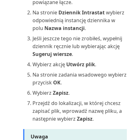
powiązane łącze.
Wykorzystanie zasobów (raport)
Na stronie
Dziennik Intrastat
wybierz
odpowiednią instancję dziennika w
Wymiary zapasu: sumy (raport)
polu
Nazwa instancji
.
Wymiary zapasu: szczegóły
Jeśli jeszcze tego nie zrobiłeś, wypełnij
(raport)
dziennik ręcznie lub wybierając akcję
Sugeruj wiersze
.
Wymiary: suma (raport)
Wybierz akcję
Utwórz plik
.
Na stronie zadania wsadowego wybierz
Wymiary: szczegóły (raport)
przycisk
OK
.
Zadania serwisowe (raport)
Wybierz
Zapisz
.
Przejdź do lokalizacji, w której chcesz
Zakupy dostawca/zapas (raport)
zapisać plik, wprowadź nazwę pliku, a
następnie wybierz
Zapisz
.
Zakupy zapasów od dostawców
(raport)
Uwaga