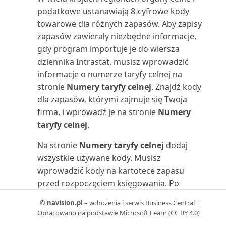
sald/poprzedni rok (raport)
podatkowe ustanawiają 8-cyfrowe kody
towarowe dla różnych zapasów. Aby zapisy
Zestawienie rachunku kosztów
zapasów zawierały niezbędne informacje,
(raport)
gdy program importuje je do wiersza
dziennika Intrastat, musisz wprowadzić
Zestawienie rachunku kosztów
informacje o numerze taryfy celnej na
wg okresu (raport)
stronie
Numery taryfy celnej
. Znajdź kody
dla zapasów, którymi zajmuje się Twoja
Zestawienie zysków
firma, i wprowadź je na stronie
Numery
zatrzymanych (raport)
taryfy celnej
.
Zlec. prod.: Kalkulacja (raport)
Na stronie
Numery taryfy celnej
dodaj
wszystkie używane kody. Musisz
Zlec. prod.: Szczegółowa
wprowadzić kody na kartotece zapasu
kalkulacja (raport)
przed rozpoczęciem księgowania. Po
skonfigurowaniu kodów wprowadź je w
©
navision.pl
– wdrożenia i serwis Business Central |
Zlec. prod.: Wstępnie kalk. czas
polu
Nr taryfy celnej
na kartotece zapasu.
Opracowano na podstawie Microsoft Learn (CC BY 4.0)
(raport)
Musisz również wypełnić pole
Waga netto