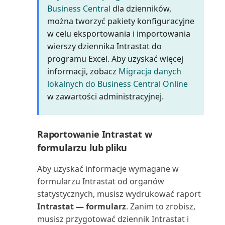
pokrycia (raport)
Business Central
dla dzienników,
można tworzyć pakiety konfiguracyjne
Udziały kosztów
w celu eksportowania i importowania
jednopoziomowe (raport)
wierszy dziennika Intrastat do
programu Excel. Aby uzyskać więcej
Umowa serwisowa (raport)
informacji, zobacz
Migracja danych
lokalnych do Business Central Online
Umowa serwisowa: Sprzedawca
w zawartości administracyjnej.
(raport)
Umowa serwisowa: nabywca
Raportowanie Intrastat w
(raport)
formularzu lub pliku
Umowa serwisowa: szczegóły
Aby uzyskać informacje wymagane w
(raport)
formularzu Intrastat od organów
statystycznych, musisz wydrukować raport
Uzgodnij konta nabywców i
Intrastat — formularz
. Zanim to zrobisz,
dostawców (raport)
musisz przygotować dziennik Intrastat i