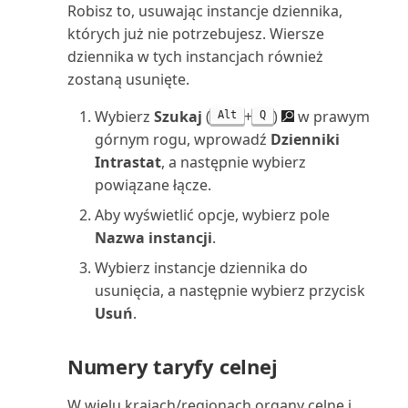
(raport)
Robisz to, usuwając instancje dziennika,
których już nie potrzebujesz. Wiersze
Zasób: lista (raport)
dziennika w tych instancjach również
zostaną usunięte.
Zasób: podział kosztów (raport)
Wybierz
Szukaj
(
+
)
w prawym
Alt
Q
Zestawienie obrotów i sald
górnym rogu, wprowadź
Dzienniki
(raport)
Intrastat
, a następnie wybierz
powiązane łącze.
Zestawienie obrotów i sald wg
Aby wyświetlić opcje, wybierz pole
okresu (raport)
Nazwa instancji
.
Wybierz instancje dziennika do
Zestawienie obrotów i
usunięcia, a następnie wybierz przycisk
sald/Budżet (raport Excel)
Usuń
.
Zestawienie obrotów i
sald/Budżet (raport)
Numery taryfy celnej
Zestawienie obrotów i
W wielu krajach/regionach organy celne i