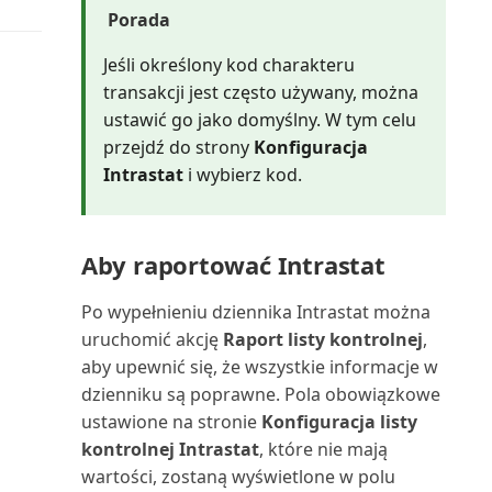
Segment: etykiety (raport)
Porada
Segment: kontakty (raport)
Jeśli określony kod charakteru
transakcji jest często używany, można
Segment: strona tytułowa
ustawić go jako domyślny. W tym celu
(raport)
przejdź do strony
Konfiguracja
Intrastat
i wybierz kod.
Serwis: faktura (raport
dokumentu)
Aby raportować Intrastat
Serwis: faktura korygująca
(raport dokumentu)
Po wypełnieniu dziennika Intrastat można
uruchomić akcję
Raport listy kontrolnej
,
Serwis: wydanie (raport
aby upewnić się, że wszystkie informacje w
dokumentu)
dzienniku są poprawne. Pola obowiązkowe
ustawione na stronie
Konfiguracja listy
Skonsolidowany bilans próbny
kontrolnej Intrastat
, które nie mają
(4) (raport)
wartości, zostaną wyświetlone w polu