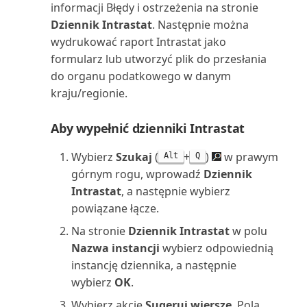
informacji Błędy i ostrzeżenia na stronie
Skonsolidowany bilans próbny
Dziennik Intrastat
. Następnie można
(raport Excel)
wydrukować raport Intrastat jako
formularz lub utworzyć plik do przesłania
Skonsolidowany bilans próbny
do organu podatkowego w danym
(raport)
kraju/regionie.
Skumulowane udziały kosztów
Aby wypełnić dzienniki Intrastat
(raport)
Wybierz
Szukaj
(
+
)
w prawym
Alt
Q
Sprawdzanie numeru
górnym rogu, wprowadź
Dziennik
identyfikacyjnego VAT (raport)
Intrastat
, a następnie wybierz
powiązane łącze.
Sprawdź księgowanie wartości
Na stronie
Dziennik Intrastat
w polu
(raport)
Nazwa instancji
wybierz odpowiednią
instancję dziennika, a następnie
Sprzedawca: szanse sprzedaży
wybierz
OK
.
(raport)
Wybierz akcję
Sugeruj wiersze
. Pola