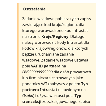
Statystyki zakupów (raport)
Ostrzeżenie
Struktura wiekowa zapasów:
ilość (raport)
Zadanie wsadowe pobiera tylko zapisy
zawierające kod kraju/regionu, dla
Struktura wiekowa zapasów:
którego wprowadzono kod Intrastat
wartość (raport)
na stronie
Kraje/Regiony
. Dlatego
należy wprowadzić kody Intrastat dla
Substytuty zapasów (raport)
kodów krajów/regionów, dla których
będzie uruchamiane zadanie
Sugerowane fakturowanie
wsadowe. Zadanie wsadowe ustawia
projektu (raport)
pole
VAT ID partnera
na
QV999999999999
dla osób prywatnych
Szansa sprzedaży: lista (raport)
lub firm niezarejestrowanych jako
podatnicy VAT (nabywcy z polem
Typ
Szansa sprzedaży: Szczegóły
partnera Intrastat
ustawionym na
(raport)
Osoba
) i używa wartości pola
Typ
transakcji
ze zaksięgowanego zapisu
Szczegółowe zestawienie