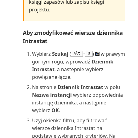
księgi zapasów lub zapisu księgi
obrotów i sald (raport)
projektu.
Szczegóły transakcji zadania
projektu (raport)
Aby zmodyfikować wiersze dziennika
Intrastat
Szczegóły typów kosztów
(raport)
Wybierz
Szukaj
(
+
)
w prawym
Alt
Q
górnym rogu, wprowadź
Dziennik
Szczegóły zamówień zapasów
Intrastat
, a następnie wybierz
(raport)
powiązane łącze.
Na stronie
Dziennik Intrastat
w polu
Szczegóły środka trwałego
Nazwa instancji
wybierz odpowiednią
(raport)
instancję dziennika, a następnie
wybierz
OK
.
Szczegóły środków trwałych
(raport Excel)
Użyj okienka filtru, aby filtrować
wiersze dziennika Intrastat na
Tablica dyspozytora (raport)
podstawie wybranych kryteriów. Na