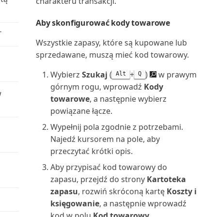
charakteru transakcji.
Rachunek zysków i strat (raport)
Aby skonfigurować kody towarowe
T
Raport uzgodnienia VAT (raport)
Wszystkie zapasy, które są kupowane lub
sprzedawane, muszą mieć kod towarowy.
Raportowanie finansowe
(raport)
Wybierz
Szukaj
(
+
)
w prawym
Alt
Q
górnym rogu, wprowadź
Kody
w
Rejestr K/G (raport)
towarowe
, a następnie wybierz
powiązane łącze.
Rejestr konserwacji (raport)
Wypełnij pola zgodnie z potrzebami.
Najedź kursorem na pole, aby
Rejestr projektów (raport)
przeczytać krótki opis.
Rejestr ubezpieczeń (raport)
Aby przypisać kod towarowy do
zapasu, przejdź do strony
Kartoteka
Rejestr VAT (raport)
zapasu
, rozwiń skróconą kartę
Koszty i
księgowanie
, a następnie wprowadź
Rejestr zasobów (raport)
kod w polu
Kod towarowy
.