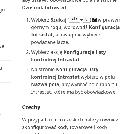
aby ustawić obowiązkowe pola na stronie
Dziennik Intrastat
.
ego
Projekty wg nabywców (raport)
Wybierz
Szukaj
(
+
)
w prawym
Alt
Q
Przedmiot serwisu: Zużycie
górnym rogu, wprowadź
Konfiguracja
zasobów (raport)
Intrastat
, a następnie wybierz
powiązane łącze.
we
Przedmioty serwisu (raport)
Wybierz akcję
Konfiguracja listy
kontrolnej Intrastat
.
Przedmioty serwisu bez
u
gwarancji (raport)
Na stronie
Konfiguracja listy
kontrolnej Intrastat
wybierz w polu
Przedpłacone zapisy kontraktu
Nazwa pola
, aby wybrać pole raportu
(raport)
Intrastat, które ma być obowiązkowe.
Płatności wstrzymane (raport)
Czechy
ą
W przypadku firm czeskich należy również
Rachunek przepływów
skonfigurować kody towarowe i kody
pieniężnych (raport)
tą