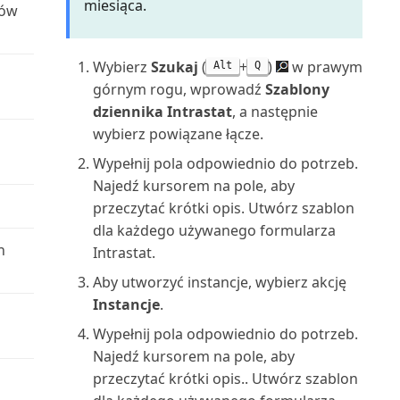
miesiąca.
układów raportów
ków
Oblicz i zaksięguj rozliczenie
Śledzenie wierszy zamówienia
podatkowe (raport)
do powiązanych dok...
Wysyłanie dokumentów i
Wybierz
Szukaj
(
+
)
w prawym
Alt
Q
wiadomości e-mail
Oferta serwisowa (raport
górnym rogu, wprowadź
Szablony
dokumentu)
dziennika Intrastat
, a następnie
Wyszukiwanie określonych
wybierz powiązane łącze.
danych
Oferta umowy serwisowej
Wypełnij pola odpowiednio do potrzeb.
(raport dokumentu)
Wyszukiwanie stron i informacji
Najedź kursorem na pole, aby
za pomocą funkc...
przeczytać krótki opis. Utwórz szablon
Oferta umowy serwisowej:
dla każdego używanego formularza
szczegóły (raport)
Wyświetlanie raportu testowego
h
Intrastat.
przed zaksięgowa...
Oferty umów do podpisania
Aby utworzyć instancje, wybierz akcję
(raport)
Instancje
.
Wyświetlanie użytecznych
Wypełnij pola odpowiednio do potrzeb.
informacji w Centrach ról
Opłaty za zapasy: specyfikacja
Najedź kursorem na pole, aby
(raport)
przeczytać krótki opis.. Utwórz szablon
Zapisywanie i personalizowanie