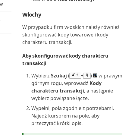
ów
Rejestr środków trwałych
Włochy
k
(raport)
W przypadku firm włoskich należy również
skonfigurować kody towarowe i kody
Rentowność cennika
charakteru transakcji.
serwisowego (raport)
Aby skonfigurować kody charakteru
Rozwinięcie ilościowe BOM
transakcji
(raport)
Wybierz
Szukaj
(
+
)
w prawym
Alt
Q
Saldo rachunku kosztów/budżet
górnym rogu, wprowadź
Kody
(raport)
charakteru transakcji
, a następnie
wybierz powiązane łącze.
.
Saldo roku obrachunkowego
Wypełnij pola zgodnie z potrzebami.
(raport)
Najedź kursorem na pole, aby
Saldo waluty obcej (raport 503)
przeczytać krótki opis.