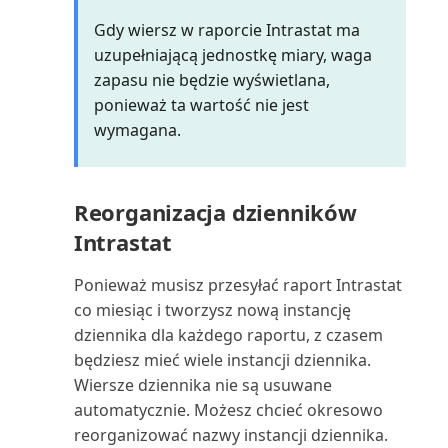
Zamykający bilans próbny
Gdy wiersz w raporcie Intrastat ma
(raport)
uzupełniającą jednostkę miary, waga
zapasu nie będzie wyświetlana,
Zamówienia zakupu zapasów
ponieważ ta wartość nie jest
(raport)
wymagana.
Zamówienia zaległe sprzedaży
zapasów (raport)
Reorganizacja dzienników
Zapas: możliwość
Intrastat
wyprodukowania (czas) (raport)
Ponieważ musisz przesyłać raport Intrastat
Zapasy: szczegóły transakcji
co miesiąc i tworzysz nową instancję
(raport)
dziennika dla każdego raportu, z czasem
będziesz mieć wiele instancji dziennika.
Zapasy wg projektów (raport)
Wiersze dziennika nie są usuwane
automatycznie. Możesz chcieć okresowo
Zapisy zysków/strat z umowy
reorganizować nazwy instancji dziennika.