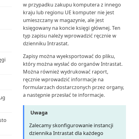
w przypadku zakupu komputera z innego
Używanie rozszerzenia do
Należności-Zobowiązania
kraju lub regionu UE komputer nie jest
Zatwierdzanie lub odrzucanie
importu plików QuickBo...
(raport)
umieszczany w magazynie, ale jest
dokumentów w przep...
księgowany na koncie księgi głównej. Ten
Używanie rozszerzenia
Numery dokumentów środków
Zawartość w trakcie
typ zapisu należy wprowadzić ręcznie w
formatów plików podatkowy...
trwałych (raport)
przygotowywania
dzienniku Intrastat.
Używanie rozszerzenia
Obciążenie centrum
Zapisy można wyeksportować do pliku,
Zmiana firmy i innych ustawień
Prognoza sprzedaży i zapa...
ęgi
maszynowego (raport)
który można wysłać do organów Intrastat.
w Teams
Można również wydrukować raport,
WorldPay Payments Standard
Obciążenie gniazda
ręcznie wprowadzić informacje na
Znajdowanie zaksięgowanych
produkcyjnego/wykres (raport)
formularzach dostarczonych przez organy,
dokumentów bez dokum...
Wprowadzanie danych w
a następnie przesłać te informacje.
Business Central
ług
Obciążenie gniazda roboczego
Łączenie programów Excel,
(raport)
Word, Outlook, OneDri...
Wprowadzanie dat i godzin w
Uwaga
Business Central
sto
Obciążenie gniazda
Zalecamy skonfigurowanie instancji
Łączenie z Power BI z Business
roboczego/Wykres (raport)
dziennika Intrastat dla każdego
Central on-premi...
Wprowadzenie do tworzenia