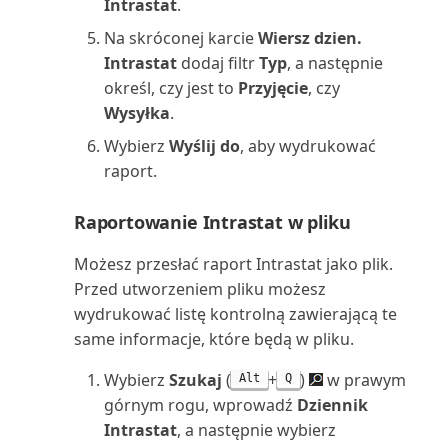
Intrastat
.
(raport)
Na skróconej karcie
Wiersz dzien.
Wizyta konserwacyjna:
Intrastat
dodaj filtr
Typ
, a następnie
Planowanie (raport)
określ, czy jest to
Przyjęcie
, czy
Wysyłka
.
Wycena zapasów (raport)
Wybierz
Wyślij do
, aby wydrukować
raport.
Wyciąg nabywcy (raport)
Raportowanie Intrastat w pliku
Wyciąg rachunku
kosztów/budżet (raport)
Możesz przesłać raport Intrastat jako plik.
Przed utworzeniem pliku możesz
Wydajność konserwacji (raport)
wydrukować listę kontrolną zawierającą te
same informacje, które będą w pliku.
Wygasłe wiersze umów: Test
(raport)
Wybierz
Szukaj
(
+
)
w prawym
Alt
Q
górnym rogu, wprowadź
Dziennik
Wyjątki VAT (raport)
Intrastat
, a następnie wybierz