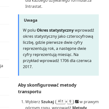
widoków list
dla każdego używanego formularza
Plan dostępności zapasów
Intrastat.
(raport)
Zarządzanie uprawnieniami za
pomocą grup użytko...
Plan kont (raport)
Uwaga
Zmienianie ustawień
W polu
Okres statystyczny
wprowadź
Podsumowanie odroczeń:
podstawowych dla bieżącego ...
okres statystyczny jako czterocyfrową
Sprzedaż (raport)
liczbę, gdzie pierwsze dwie cyfry
Zmienianie wyświetlanych
reprezentują rok, a następne dwie
Podsumowanie odroczeń K/G
funkcji
cyfry reprezentują miesiąc. Na
(raport)
przykład wprowadź 1706 dla czerwca
Znajdowanie powiązanych
ja
Podsumowanie odroczeń
2017.
zapisów dla dokumentów
zakupów (raport)
Znajdowanie stron i raportów za
Pojemnik korygujący magazynu
Aby skonfigurować metody
pomocą Eksplora...
(raport)
transportu
Wybierz
Szukaj
(
+
)
w prawym
Porównanie sald: poprzedni rok
Alt
Q
górnym rogu, wprowadź
Metody
(raport)