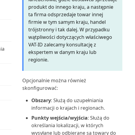
Używanie danych do tworzenia
Lista środków trwałych (raport)
produkt do innego kraju, a następnie
aplikacji | Micros...
Zarządzanie intencją dostępu do
Skrócona klawiaturowa
ta firma odsprzedaje towar innej
bazy danych w B...
instrukcja obsługi: tylk...
Miejsce użycia (najwyższy
firmie w tym samym kraju, handel
Używanie map online do
poziom) (raport)
trójstronny i tak dalej. W przypadku
znajdowania lokalizacji ...
Zarządzanie magazynem przez
Skróty klawiaturowe
wątpliwości dotyczących właściwego
usuwanie dokumentów...
Montaż na zamówienie:
VAT-ID zalecamy konsultację z
Używanie OCR do
ia
Sortowanie, wyszukiwanie i
Sprzedaż: informacje (r...
ekspertem w danym kraju lub
przekształcania PDF w e-faktury
Zarządzanie synchronizacją
filtrowanie danych n...
regionie.
danych głównych
Nabywca: Lista 10
Używanie programu Excel do
Tworzenie serii numeracji
najważniejszych Excel (rapor...
importowania danych
Zarządzanie szyfrowaniem
Opcjonalnie można również
danych | Microsoft Docs
Tworzenie użytkowników
Nabywca: podsumowanie
skonfigurować:
Używanie przepływów Power
zgodnie z licencjami
zamówień (raport)
Automate w Business C...
Zarządzanie ustawieniami i
Obszary
: Służą do uzupełniania
preferencjami użytko...
Tworzenie zakładki do strony
informacji o krajach i regionach.
Nabywca: Saldo do dnia (raport)
Używanie przepływów pracy
lub raportu w cent...
Punkty wejścia/wyjścia
: Służą do
zatwierdzania
Zarządzanie użytkownikami i
Nabywca: szczegóły zamówienia
określania lokalizacji, w których
rolami
Udostępnianie i eksportowanie
(raport)
wysyłane lub odbierane są towary do