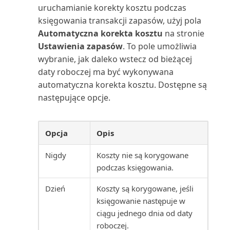
uruchamianie korekty kosztu podczas
Skonsolidowany bilans próbny
księgowania transakcji zapasów, użyj pola
(raport Excel)
Automatyczna korekta kosztu
na stronie
Ustawienia zapasów
. To pole umożliwia
Skonsolidowany bilans próbny
wybranie, jak daleko wstecz od bieżącej
(raport)
daty roboczej ma być wykonywana
automatyczna korekta kosztu. Dostępne są
Skumulowane udziały kosztów
następujące opcje.
(raport)
Sprawdzanie numeru
Opcja
Opis
identyfikacyjnego VAT (raport)
Nigdy
Koszty nie są korygowane
Sprawdź księgowanie wartości
podczas księgowania.
(raport)
Dzień
Koszty są korygowane, jeśli
Sprzedawca: szanse sprzedaży
księgowanie następuje w
(raport)
ciągu jednego dnia od daty
roboczej.