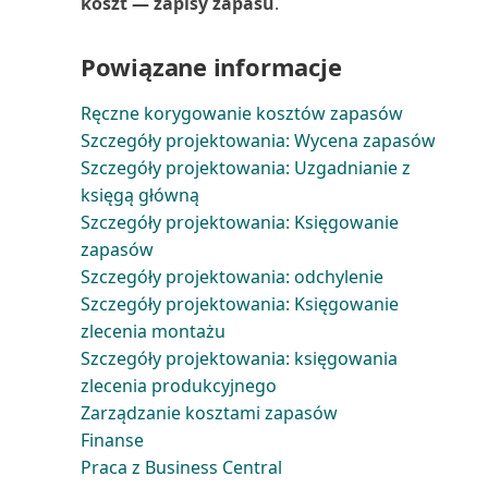
pokrycia (raport)
koszt — zapisy zapasu
.
Udziały kosztów
Powiązane informacje
jednopoziomowe (raport)
Ręczne korygowanie kosztów zapasów
Umowa serwisowa (raport)
Szczegóły projektowania: Wycena zapasów
Szczegóły projektowania: Uzgadnianie z
Umowa serwisowa: Sprzedawca
księgą główną
(raport)
Szczegóły projektowania: Księgowanie
zapasów
Umowa serwisowa: nabywca
Szczegóły projektowania: odchylenie
(raport)
Szczegóły projektowania: Księgowanie
zlecenia montażu
Umowa serwisowa: szczegóły
Szczegóły projektowania: księgowania
(raport)
zlecenia produkcyjnego
Zarządzanie kosztami zapasów
Uzgodnij konta nabywców i
Finanse
dostawców (raport)
Praca z Business Central