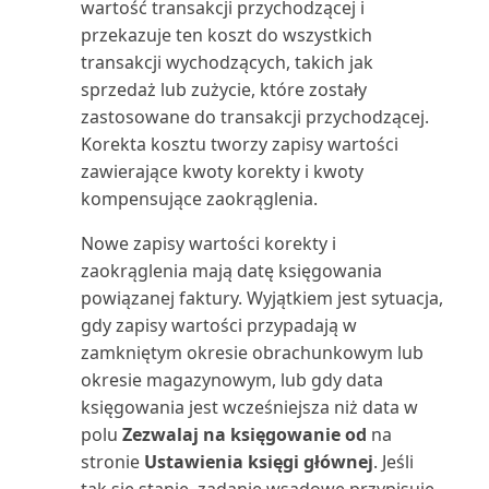
Wielojęzyczne aplikacje Power BI
Praca z okresami zapasów
raportów za pomoc...
wartość transakcji przychodzącej i
dla Business C...
Łączenie z Microsoft Dataverse
przekazuje ten koszt do wszystkich
Nabywca: uproszczone
Praca z przeglądami
Uruchamianie i drukowanie
transakcji wychodzących, takich jak
wiekowanie podsumowania (...
Wprowadzanie zewnętrznych
Środowiska piaskownicy
finansowymi w programie Exc...
raportów w Business C...
sprzedaż lub zużycie, które zostały
numerów dokumentów
zastosowane do transakcji przychodzącej.
Nabywca: lista 10 najlepszych
Praca z przychodami cyklicznymi
Uruchamianie zadań
Korekta kosztu tworzy zapisy wartości
(raport)
Wybór raportów w Business
wsadowych i XMLportów
zawierające kwoty korekty i kwoty
Central
Praca z raportowaniem Intrastat
Nabywca: lista sprzedaży
kompensujące zaokrąglenia.
Ustawianie układu raportu
(raport)
Wymiana danych
Nowe zapisy wartości korekty i
Praca z wymiarami w celu
zaokrąglenia mają datę księgowania
śledzenia i analizowan...
Uzgadnianie płatności z
Nabywca: potwierdzenie
Wyszukiwanie kontaktów z
powiązanej faktury. Wyjątkiem jest sytuacja,
rozszerzeniem Envestnet...
płatności (raport)
Microsoft Teams
gdy zapisy wartości przypadają w
Przegląd finansowy
Używanie Business Central z
zamkniętym okresie obrachunkowym lub
Nabywca: szczegółowy bilans
Wyświetlanie i edytowanie w
Outlookiem
Przegląd przepływów
okresie magazynowym, lub gdy data
próbny (raport)
programie Excel z B...
pieniężnych
księgowania jest wcześniejsza niż data w
Używanie kluczy alokacji w
polu
Zezwalaj na księgowanie od
na
Nabywca: zestawienie obrotów i
Wyświetlanie niestandardowych
dziennikach głównych
Przeglądanie kont księgi
stronie
Ustawienia księgi głównej
. Jeśli
sald (raport)
raportów Power BI
głównej