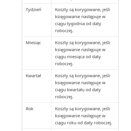
Sprzedaż nabywcy/zapasu
Tydzień
Koszty są korygowane, jeśli
(raport)
księgowanie następuje w
ciągu tygodnia od daty
Sprzedaż zapasów nabywcom
roboczej.
(raport)
Miesiąc
Koszty są korygowane, jeśli
Stan (raport)
księgowanie następuje w
ciągu miesiąca od daty
Stan wysyłki magazynowej
roboczej.
(raport)
Kwartał
Koszty są korygowane, jeśli
Statystyka sprzedaży (raport)
księgowanie następuje w
ciągu kwartału od daty
roboczej.
Statystyka zasobów (raport)
Rok
Koszty są korygowane, jeśli
Statystyka zlecenia
księgowanie następuje w
produkcyjnego (raport)
ciągu roku od daty roboczej.