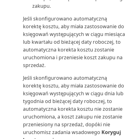
zakupu.
Termin ważności zapasu: ilość
(raport)
Jeśli skonfigurowano automatyczną
korektę kosztu, aby miała zastosowanie do
Transakcje międzyfirmowe
księgowań występujących w ciągu miesiąca
(raport)
lub kwartału od bieżącej daty roboczej, to
automatyczna korekta kosztu zostanie
Ubezpieczenie: analiza (raport)
uruchomiona i przeniesie koszt zakupu na
sprzedaż.
Ubezpieczenie: całkowita
Jeśli skonfigurowano automatyczną
wartość ubezpieczona ...
korektę kosztu, aby miała zastosowanie do
księgowań występujących w ciągu dnia lub
Ubezpieczenie: lista (raport)
tygodnia od bieżącej daty roboczej, to
automatyczna korekta kosztu nie zostanie
Ubezpieczenie: nieubezpieczone
uruchomiona, a koszt zakupu nie zostanie
ŚT (raport)
przeniesiony na sprzedaż, dopóki nie
Ubezpieczenie: szczegóły
uruchomisz zadania wsadowego
Koryguj