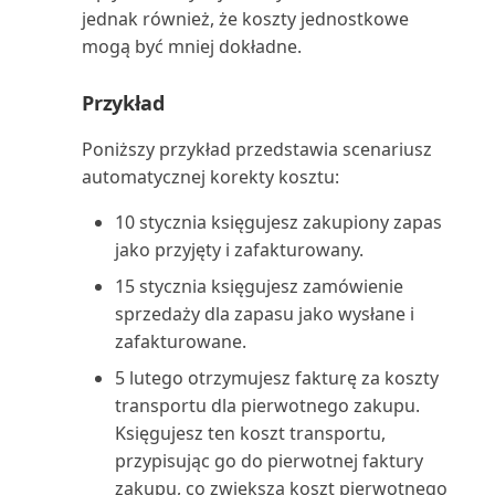
jednak również, że koszty jednostkowe
obrotów i sald (raport)
mogą być mniej dokładne.
Szczegóły transakcji zadania
Przykład
projektu (raport)
Poniższy przykład przedstawia scenariusz
Szczegóły typów kosztów
automatycznej korekty kosztu:
(raport)
10 stycznia księgujesz zakupiony zapas
Szczegóły zamówień zapasów
jako przyjęty i zafakturowany.
(raport)
15 stycznia księgujesz zamówienie
sprzedaży dla zapasu jako wysłane i
Szczegóły środka trwałego
zafakturowane.
(raport)
5 lutego otrzymujesz fakturę za koszty
Szczegóły środków trwałych
transportu dla pierwotnego zakupu.
(raport Excel)
Księgujesz ten koszt transportu,
przypisując go do pierwotnej faktury
Tablica dyspozytora (raport)
zakupu, co zwiększa koszt pierwotnego