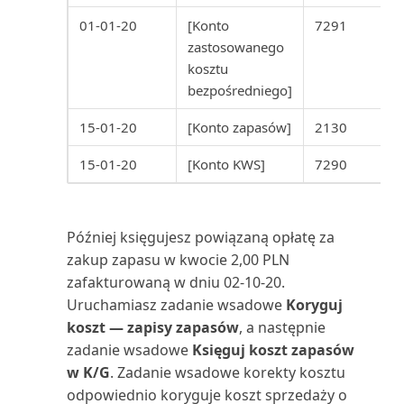
01-01-20
[Konto
7291
Używanie VAT niepodlegającego
Projekty wg nabywców (raport)
zastosowanego
odliczeniu
kosztu
Przedmiot serwisu: Zużycie
bezpośredniego]
Waluty w Business Central
zasobów (raport)
15-01-20
[Konto zapasów]
2130
Wbudowane raporty finansowe
Przedmioty serwisu (raport)
w Business Central
15-01-20
[Konto KWS]
7290
Przedmioty serwisu bez
Wbudowane raporty rachunku
gwarancji (raport)
kosztów w Business C...
Później księgujesz powiązaną opłatę za
Przedpłacone zapisy kontraktu
zakup zapasu w kwocie 2,00 PLN
Wbudowane raporty VAT w
(raport)
zafakturowaną w dniu 02-10-20.
Business Central
Uruchamiasz zadanie wsadowe
Koryguj
Płatności wstrzymane (raport)
koszt — zapisy zapasów
, a następnie
Wiekowanie należności (z datą
zadanie wsadowe
Księguj koszt zapasów
wsteczną)
Rachunek przepływów
w K/G
. Zadanie wsadowe korekty kosztu
pieniężnych (raport)
odpowiednio koryguje koszt sprzedaży o
Wiekowanie zobowiązań (z datą