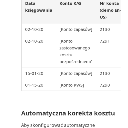
Średni okres windykacji
Segment: etykiety (raport)
Data
Konto K/G
Nr konta
księgowania
(demo En-
Środowisko księgowego w
Segment: kontakty (raport)
US)
Business Central
02-10-20
[Konto zapasów]
2130
Segment: strona tytułowa
(raport)
02-10-20
[Konto
7291
zastosowanego
Serwis: faktura (raport
kosztu
dokumentu)
bezpośredniego]
Serwis: faktura korygująca
15-01-20
[Konto zapasów]
2130
(raport dokumentu)
01-15-20
[Konto KWS]
7290
Serwis: wydanie (raport
dokumentu)
Automatyczna korekta kosztu
Skonsolidowany bilans próbny
(4) (raport)
Aby skonfigurować automatyczne