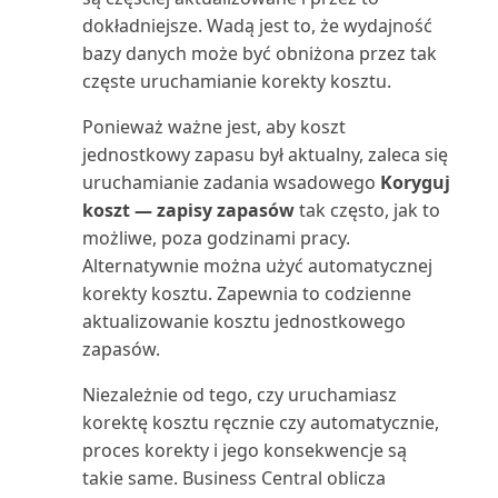
Używanie danych do tworzenia
Opóźnione płatności
Lista środków trwałych (raport)
dokładniejsze. Wadą jest to, że wydajność
aplikacji | Micros...
Zarządzanie intencją dostępu do
(Należności)
Skrócona klawiaturowa
bazy danych może być obniżona przez tak
bazy danych w B...
instrukcja obsługi: tylk...
Miejsce użycia (najwyższy
częste uruchamianie korekty kosztu.
Używanie map online do
Plan kont zrównoważonego
poziom) (raport)
znajdowania lokalizacji ...
Zarządzanie magazynem przez
rozwoju i księga
Skróty klawiaturowe
Ponieważ ważne jest, aby koszt
usuwanie dokumentów...
jednostkowy zapasu był aktualny, zaleca się
Montaż na zamówienie:
Używanie OCR do
Planowanie zadań korygowania
Sortowanie, wyszukiwanie i
uruchamianie zadania wsadowego
Koryguj
Sprzedaż: informacje (r...
przekształcania PDF w e-faktury
Zarządzanie synchronizacją
i uzgadniania kosz...
filtrowanie danych n...
koszt — zapisy zapasów
tak często, jak to
danych głównych
możliwe, poza godzinami pracy.
Nabywca: Lista 10
Używanie programu Excel do
Polecenie zapłaty SEPA w
Tworzenie serii numeracji
Alternatywnie można użyć automatycznej
najważniejszych Excel (rapor...
importowania danych
Zarządzanie szyfrowaniem
Business Central
korekty kosztu. Zapewnia to codzienne
danych | Microsoft Docs
Tworzenie użytkowników
Nabywca: podsumowanie
aktualizowanie kosztu jednostkowego
Używanie przepływów Power
Porównanie z budżetem
zgodnie z licencjami
zamówień (raport)
zapasów.
Automate w Business C...
Zarządzanie ustawieniami i
preferencjami użytko...
Niezależnie od tego, czy uruchamiasz
Praca z okresami
Tworzenie zakładki do strony
Nabywca: Saldo do dnia (raport)
Używanie przepływów pracy
korektę kosztu ręcznie czy automatycznie,
obrachunkowymi i latami
lub raportu w cent...
zatwierdzania
Zarządzanie użytkownikami i
obrach...
proces korekty i jego konsekwencje są
Nabywca: szczegóły zamówienia
rolami
Udostępnianie i eksportowanie
takie same. Business Central oblicza
(raport)