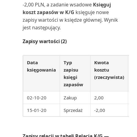
-2,00 PLN, a zadanie wsadowe
Księguj
wsteczną)
Rachunek zysków i strat (raport)
koszt zapasów w K/G
księguje nowe
zapisy wartości w księdze głównej. Wynik
Wiele numerów rejestracji VAT
Raport uzgodnienia VAT (raport)
jest następujący.
Wskaźniki KPI i miary aplikacji
Raportowanie finansowe
Zapisy wartości (2)
Finanse (Power BI)
(raport)
Wybór raportów dla raportów
Rejestr K/G (raport)
Data
Typ
Kwota
Ko
finansowych w Busin...
księgowania
zapisu
kosztu
z
Rejestr konserwacji (raport)
księgi
(rzeczywista)
w
Wyświetlanie raportu
zapasów
finansowego
Rejestr projektów (raport)
02-10-20
Zakup
2,00
2,
Zamykanie zapisów księgi
Rejestr ubezpieczeń (raport)
15-01-20
Sprzedaż
-2,00
-2
zapasów pochodzących z...
Rejestr VAT (raport)
Zapisy księgi głównej
Rejestr zasobów (raport)
Zapisy relacji w tabeli Relacja K/G —