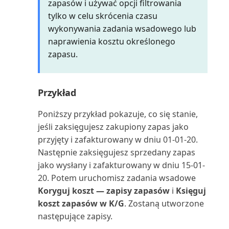
zapasów i używać opcji filtrowania
układów raportów
Rejestrowanie i zwrot wydatków
Oblicz i zaksięguj rozliczenie
tylko w celu skrócenia czasu
Śledzenie wierszy zamówienia
pracowników
podatkowe (raport)
do powiązanych dok...
wykonywania zadania wsadowego lub
Wysyłanie dokumentów i
naprawienia kosztu określonego
wiadomości e-mail
Rejestrowanie wydatków lub
Oferta serwisowa (raport
zapasu.
przychodów bezpośred...
dokumentu)
Wyszukiwanie określonych
danych
Rejestrowanie zapisów
Oferta umowy serwisowej
Przykład
zrównoważonego rozwoju
(raport dokumentu)
Wyszukiwanie stron i informacji
Poniższy przykład pokazuje, co się stanie,
za pomocą funkc...
Rentowność
Oferta umowy serwisowej:
jeśli zaksięgujesz zakupiony zapas jako
szczegóły (raport)
przyjęty i zafakturowany w dniu 01-01-20.
Wyświetlanie raportu testowego
Rozliczanie zapisów w różnych
Następnie zaksięgujesz sprzedany zapas
przed zaksięgowa...
walutach
Oferty umów do podpisania
jako wysłany i zafakturowany w dniu 15-01-
(raport)
20. Potem uruchomisz zadania wsadowe
Wyświetlanie użytecznych
Rozwiązywanie problemów i
Koryguj koszt — zapisy zapasów
i
Księguj
informacji w Centrach ról
korygowanie wymiarów
Opłaty za zapasy: specyfikacja
koszt zapasów w K/G
. Zostaną utworzone
(raport)
następujące zapisy.
Zapisywanie i personalizowanie
Sprawdzanie poprawności