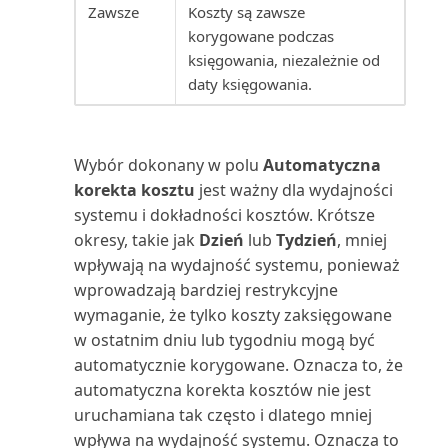
Statystyki zakupów (raport)
Zawsze
Koszty są zawsze
korygowane podczas
Struktura wiekowa zapasów:
księgowania, niezależnie od
ilość (raport)
daty księgowania.
Struktura wiekowa zapasów:
wartość (raport)
Wybór dokonany w polu
Automatyczna
korekta kosztu
jest ważny dla wydajności
Substytuty zapasów (raport)
systemu i dokładności kosztów. Krótsze
okresy, takie jak
Dzień
lub
Tydzień
, mniej
Sugerowane fakturowanie
wpływają na wydajność systemu, ponieważ
projektu (raport)
wprowadzają bardziej restrykcyjne
wymaganie, że tylko koszty zaksięgowane
Szansa sprzedaży: lista (raport)
w ostatnim dniu lub tygodniu mogą być
automatycznie korygowane. Oznacza to, że
Szansa sprzedaży: Szczegóły
automatyczna korekta kosztów nie jest
(raport)
uruchamiana tak często i dlatego mniej
wpływa na wydajność systemu. Oznacza to
Szczegółowe zestawienie