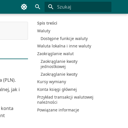
Inicjowanie wyszukiwania
Spis treści
Waluty
Dostępne funkcje waluty
Waluta lokalna i inne waluty
Zaokrąglanie walut
Zaokrąglanie kwoty
jednostkowej
Zaokrąglanie kwoty
a (PLN).
Kursy wymiany
nej, jak i
Konta księgi głównej
Przykład transakcji walutowej
należności
 konta
Powiązane informacje
ont