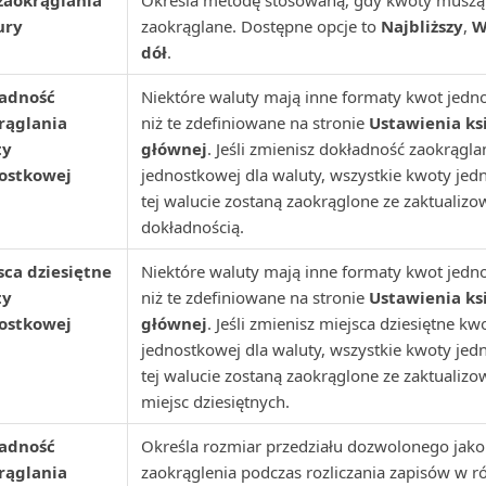
zaokrąglania
Określa metodę stosowaną, gdy kwoty muszą
ury
zaokrąglane. Dostępne opcje to
Najbliższy
,
W
dół
.
adność
Niektóre waluty mają inne formaty kwot jed
rąglania
niż te zdefiniowane na stronie
Ustawienia ks
ty
głównej
. Jeśli zmienisz dokładność zaokrągl
ostkowej
jednostkowej dla waluty, wszystkie kwoty je
tej walucie zostaną zaokrąglone ze zaktualiz
dokładnością.
sca dziesiętne
Niektóre waluty mają inne formaty kwot jed
ty
niż te zdefiniowane na stronie
Ustawienia ks
ostkowej
głównej
. Jeśli zmienisz miejsca dziesiętne kw
jednostkowej dla waluty, wszystkie kwoty je
tej walucie zostaną zaokrąglone ze zaktualizo
miejsc dziesiętnych.
adność
Określa rozmiar przedziału dozwolonego jako
rąglania
zaokrąglenia podczas rozliczania zapisów w r