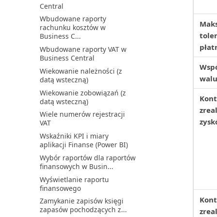
Central
Wbudowane raporty
Maks
rachunku kosztów w
tole
Business C...
płat
Wbudowane raporty VAT w
Business Central
Wspó
Wiekowanie należności (z
walu
datą wsteczną)
Wiekowanie zobowiązań (z
Kont
datą wsteczną)
zrea
Wiele numerów rejestracji
zysk
VAT
Wskaźniki KPI i miary
aplikacji Finanse (Power BI)
Wybór raportów dla raportów
finansowych w Busin...
Wyświetlanie raportu
finansowego
Kont
Zamykanie zapisów księgi
zapasów pochodzących z...
zrea