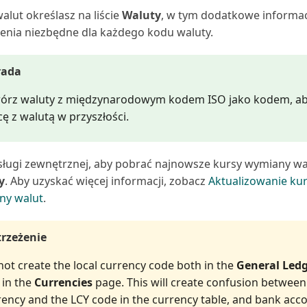
alut określasz na liście
Waluty
, w tym dodatkowe informac
enia niezbędne dla każdego kodu waluty.
rada
órz waluty z międzynarodowym kodem ISO jako kodem, ab
ę z walutą w przyszłości.
sługi zewnętrznej, aby pobrać najnowsze kursy wymiany wal
y
. Aby uzyskać więcej informacji, zobacz
Aktualizowanie ku
ny walut
.
rzeżenie
not create the local currency code both in the
General Ledg
 in the
Currencies
page. This will create confusion between
rency and the LCY code in the currency table, and bank acc