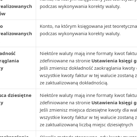
realizowanych
podczas wykonywania korekty waluty.
ów
o
Konto, na którym księgowana jest teoretyczna
realizowanych
podczas wykonywania korekty waluty.
t
adność
Niektóre waluty mają inne formaty kwot faktur
rąglania
zdefiniowane na stronie
Ustawienia księgi 
ty
Jeśli zmienisz dokładność zaokrąglania kwoty 
wszystkie kwoty faktur w tej walucie zostaną 
ze zaktualizowaną dokładnością.
sca dziesiętne
Niektóre waluty mają inne formaty kwot faktur
ty
zdefiniowane na stronie
Ustawienia księgi 
Jeśli zmienisz miejsca dziesiętne kwoty dla wal
wszystkie kwoty faktur w tej walucie zostaną 
ze zaktualizowaną liczbą miejsc dziesiętnych