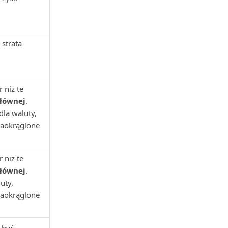
 strata
 niż te
głównej
.
dla waluty,
zaokrąglone
 niż te
głównej
.
uty,
zaokrąglone