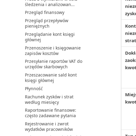
śledzenia i analizowan...
niez
Przegląd finansowy
zysk
Przegląd przepływów
Kont
pieniężnych
niez
Przeglądanie kont księgi
głównej
stra
Przenoszenie i księgowanie
Dokł
zapisów kosztów
zaok
Przesyłanie raportów VAT do
urzędów skarbowych
kwo
Przeszacowanie sald kont
księgi głównej
Płynność
Miej
Rachunek zysków i strat
kwo
według miesięcy
Raportowanie finansowe:
często zadawane pytania
Rejestrowanie i zwrot
wydatków pracowników