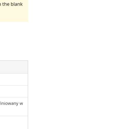
h the blank
finiowany w