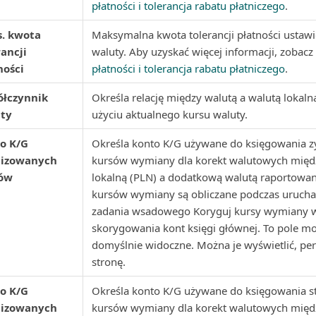
płatności i tolerancja rabatu płatniczego
.
. kwota
Maksymalna kwota tolerancji płatności ustawi
rancji
waluty. Aby uzyskać więcej informacji, zobacz
ności
płatności i tolerancja rabatu płatniczego
.
łczynnik
Określa relację między walutą a walutą lokaln
ty
użyciu aktualnego kursu waluty.
o K/G
Określa konto K/G używane do księgowania z
lizowanych
kursów wymiany dla korekt walutowych międ
ów
lokalną (PLN) a dodatkową walutą raportowani
kursów wymiany są obliczane podczas uruch
zadania wsadowego Koryguj kursy wymiany w
skorygowania kont księgi głównej. To pole mo
domyślnie widoczne. Można je wyświetlić, per
stronę.
o K/G
Określa konto K/G używane do księgowania st
lizowanych
kursów wymiany dla korekt walutowych międ