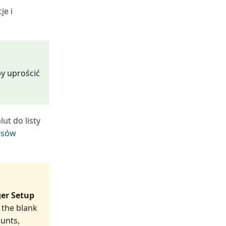
je i
y uprościć
ut do listy
rsów
er Setup
 the blank
ounts,