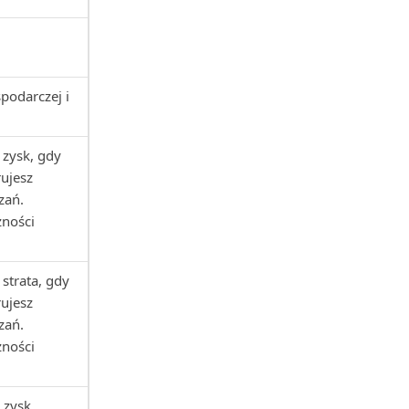
podarczej i
 zysk, gdy
rujesz
zań.
żności
strata, gdy
rujesz
zań.
żności
 zysk