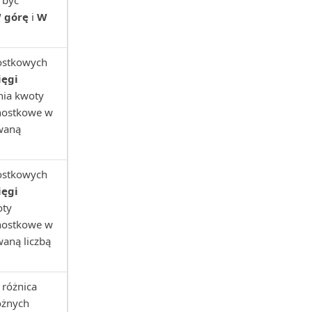
 być
 górę
i
W
nostkowych
ięgi
ania kwoty
dnostkowe w
owaną
nostkowych
ięgi
oty
dnostkowe w
waną liczbą
 różnica
óżnych