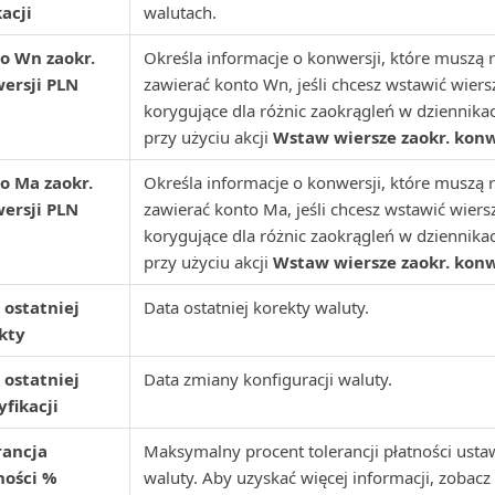
acji
walutach.
o Wn zaokr.
Określa informacje o konwersji, które muszą 
ersji PLN
zawierać konto Wn, jeśli chcesz wstawić wiers
korygujące dla różnic zaokrągleń w dziennik
przy użyciu akcji
Wstaw wiersze zaokr. konw
o Ma zaokr.
Określa informacje o konwersji, które muszą 
ersji PLN
zawierać konto Ma, jeśli chcesz wstawić wiers
korygujące dla różnic zaokrągleń w dziennik
przy użyciu akcji
Wstaw wiersze zaokr. konw
 ostatniej
Data ostatniej korekty waluty.
kty
 ostatniej
Data zmiany konfiguracji waluty.
fikacji
rancja
Maksymalny procent tolerancji płatności ustaw
ności %
waluty. Aby uzyskać więcej informacji, zobacz