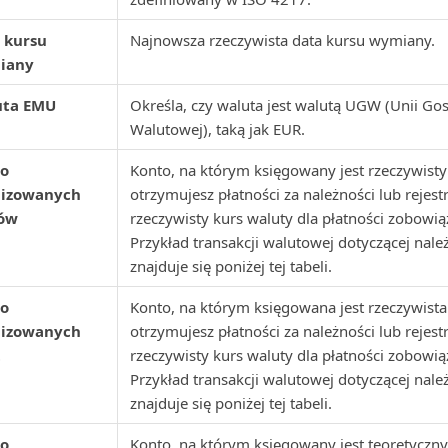
 kursu
Najnowsza rzeczywista data kursu wymiany.
iany
uta EMU
Określa, czy waluta jest walutą UGW (Unii Gos
Walutowej), taką jak EUR.
o
Konto, na którym księgowany jest rzeczywisty
lizowanych
otrzymujesz płatności za należności lub rejest
ów
rzeczywisty kurs waluty dla płatności zobowią
Przykład transakcji walutowej dotyczącej nale
znajduje się poniżej tej tabeli.
o
Konto, na którym księgowana jest rzeczywista 
lizowanych
otrzymujesz płatności za należności lub rejest
t
rzeczywisty kurs waluty dla płatności zobowią
Przykład transakcji walutowej dotyczącej nale
znajduje się poniżej tej tabeli.
o
Konto, na którym księgowany jest teoretyczny