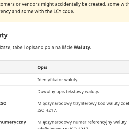
tomers or vendors might accidentally be created, some wit
rency and some with the LCY code.
uty
ższej tabeli opisano pola na liście
Waluty
.
Opis
Identyfikator waluty.
Dowolny opis tekstowy waluty.
ISO
Międzynarodowy trzyliterowy kod waluty zde
ISO 4217.
 numeryczny
Międzynarodowy numer referencyjny waluty
zdefiniowany w ISO 4217.