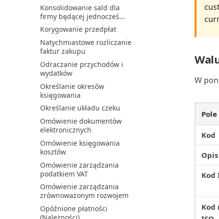
Wyświetlanie blokad bazy
cus
Konsolidowanie sald dla
danych
firmy będącej jednocześ...
cur
Wyświetlanie informacji o
Korygowanie przedpłat
tabeli
Natychmiastowe rozliczanie
Wyświetlanie stanu zadań
faktur zakupu
synchronizacji
Wal
Odraczanie przychodów i
Włączanie integracji Power
wydatków
BI z Business Central
W poni
Określanie okresów
Zadania administracyjne w
księgowania
Business Central
Określanie układu czeku
Zarządzanie aplikacjami
Pole
Omówienie dokumentów
AppSource
elektronicznych
Kod
Zarządzanie dostępem do
Omówienie księgowania
Business Central
kosztów
Opis
Zarządzanie integracją
Omówienie zarządzania
Microsoft Teams z Busine...
podatkiem VAT
Kod 
Zarządzanie integracją
Omówienie zarządzania
OneDrive z Business Central
zrównoważonym rozwojem
Zarządzanie intencją
Kod
Opóźnione płatności
dostępu do bazy danych w
(Należności)
B...
ISO