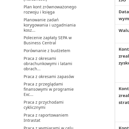
Plan kont zrównoważonego
Zarządzanie magazynem
Data
rozwoju i księga
przez usuwanie
dokumentów...
wym
Planowanie zadań
korygowania i uzgadniania
Zarządzanie synchronizacją
kosz...
Wal
danych głównych
Polecenie zapłaty SEPA w
Zarządzanie szyfrowaniem
Business Central
danych | Microsoft Docs
Kont
Porównanie z budżetem
Zarządzanie ustawieniami i
zrea
preferencjami użytko...
Praca z okresami
zysk
obrachunkowymi i latami
Zarządzanie użytkownikami i
obrach...
rolami
Praca z okresami zapasów
Łączenie z Microsoft
Dataverse
Praca z przeglądami
Kont
finansowymi w programie
Środowiska piaskownicy
Exc...
zrea
Praca z przychodami
stra
cyklicznymi
Praca z raportowaniem
Intrastat
Kont
Praca z wymiarami w celu