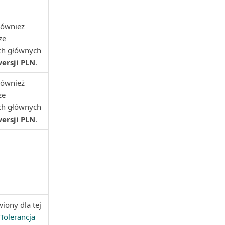
również
ze
ach głównych
ersji PLN
.
również
ze
ach głównych
ersji PLN
.
iony dla tej
Tolerancja