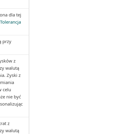
ona dla tej
Tolerancja
ą przy
ysków z
zy walutą
a. Zyski z
amiania
 celu
że nie być
sonalizując
rat z
zy walutą