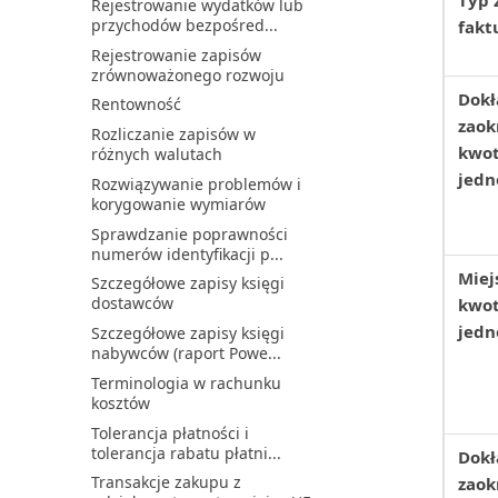
Typ 
Rejestrowanie wydatków lub
przychodów bezpośred...
fakt
Rejestrowanie zapisów
zrównoważonego rozwoju
Dokł
Rentowność
zaok
Rozliczanie zapisów w
kwo
różnych walutach
jedn
Rozwiązywanie problemów i
korygowanie wymiarów
Sprawdzanie poprawności
numerów identyfikacji p...
Miej
Szczegółowe zapisy księgi
dostawców
kwo
jedn
Szczegółowe zapisy księgi
nabywców (raport Powe...
Terminologia w rachunku
kosztów
Tolerancja płatności i
tolerancja rabatu płatni...
Dokł
Transakcje zakupu z
zaok