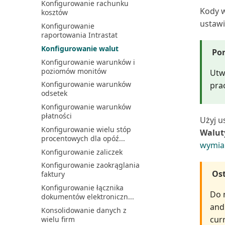
Konfigurowanie rachunku
Synchronizacja Business
Kody w
kosztów
Central i Dataverse
ustawi
Konfigurowanie
Synchronizacja i integracja
raportowania Intrastat
danych
Konfigurowanie walut
Synchronizacja kontaktów w
Po
Business Central z k...
Konfigurowanie warunków i
poziomów monitów
Uaktualnianie integracji z
Utw
Dynamics 365 Sales
Konfigurowanie warunków
prac
odsetek
Używanie Business Central
bez Outlook
Konfigurowanie warunków
płatności
Używanie przepływu Power
Użyj u
Automate do terminowej...
Konfigurowanie wielu stóp
Walut
procentowych dla opóź...
Wcześniejsze włączanie
wymia
nadchodzących funkcji
Konfigurowanie zaliczek
Wdrażanie użytkowników za
Konfigurowanie zaokrąglania
pomocą list kontrolnych
Ost
faktury
Wprowadzenie do Business
Konfigurowanie łącznika
Central i Power BI
Do 
dokumentów elektroniczn...
Wprowadzenie do Microsoft
and
Konsolidowanie danych z
Fabric i Business Cen...
cur
wielu firm