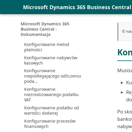
Pobieranie dodatku Business
Konfigurowanie kodów
Microsoft Dynamics 365 Business Centra
Central dla program...
ścieżek inspekcji
Przedłuż wersję próbną
Konfigurowanie konsolidacji
Business Central
firm
Microsoft Dynamics 365
Przegląd komponentów i
Business Central -
Konfigurowanie lub zmiana
©
nav
architektury integracji ...
Dokumentacja
planu kont
Przepływ dostępu
Konfigurowanie metod
użytkownika dla licencji
Kon
płatności
Micro...
Konfigurowanie nabywców
Rozszerzenie Archiwum
kasowych
danych
Musisz
Konfigurowanie
Rozwiązywanie problemów z
niepodlegającego odliczeniu
błędami synchronizacji
poda...
Ku
Rozwiązywanie problemów z
Konfigurowanie
Re
integracją Microsoft ...
niezrealizowanego podatku
do
VAT
Rozwiązywanie problemów z
łącznością
Konfigurowanie podatku od
Po sk
wartości dodanej
Ręczna synchronizacja
mapowań tabel | Microsoft...
bankow
Konfigurowanie procesów
nabyw
finansowych
Sprzęganie i synchronizacja