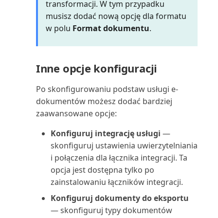
(raport)
transformacji. W tym przypadku
musisz dodać nową opcję dla formatu
Wizyta konserwacyjna:
w polu
Format dokumentu
.
Planowanie (raport)
Wycena zapasów (raport)
Inne opcje konfiguracji
Wyciąg nabywcy (raport)
Po skonfigurowaniu podstaw usługi e-
dokumentów możesz dodać bardziej
Wyciąg rachunku
zaawansowane opcje:
kosztów/budżet (raport)
Konfiguruj integrację usługi
—
skonfiguruj ustawienia uwierzytelniania
Wydajność konserwacji (raport)
i połączenia dla łącznika integracji. Ta
Wygasłe wiersze umów: Test
opcja jest dostępna tylko po
(raport)
zainstalowaniu łączników integracji.
Konfiguruj dokumenty do eksportu
Wyjątki VAT (raport)
— skonfiguruj typy dokumentów