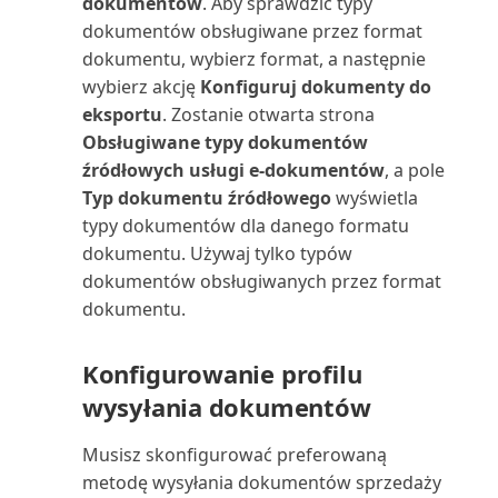
dokumentów
. Aby sprawdzić typy
Zamykający bilans próbny
dokumentów obsługiwane przez format
(raport)
dokumentu, wybierz format, a następnie
wybierz akcję
Konfiguruj dokumenty do
Zamówienia zakupu zapasów
eksportu
. Zostanie otwarta strona
(raport)
Obsługiwane typy dokumentów
źródłowych usługi e-dokumentów
, a pole
Zamówienia zaległe sprzedaży
Typ dokumentu źródłowego
wyświetla
zapasów (raport)
typy dokumentów dla danego formatu
dokumentu. Używaj tylko typów
Zapas: możliwość
dokumentów obsługiwanych przez format
wyprodukowania (czas) (raport)
dokumentu.
Zapasy: szczegóły transakcji
(raport)
Konfigurowanie profilu
wysyłania dokumentów
Zapasy wg projektów (raport)
Musisz skonfigurować preferowaną
Zapisy zysków/strat z umowy
metodę wysyłania dokumentów sprzedaży