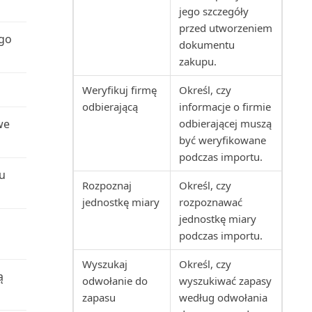
jego szczegóły
Projekty wg nabywców (raport)
przed utworzeniem
ego
dokumentu
Przedmiot serwisu: Zużycie
zakupu.
zasobów (raport)
Weryfikuj firmę
Określ, czy
odbierającą
informacje o firmie
Przedmioty serwisu (raport)
we
odbierającej muszą
być weryfikowane
Przedmioty serwisu bez
podczas importu.
gwarancji (raport)
u
Rozpoznaj
Określ, czy
Przedpłacone zapisy kontraktu
jednostkę miary
rozpoznawać
(raport)
jednostkę miary
podczas importu.
Płatności wstrzymane (raport)
Wyszukaj
Określ, czy
ą
Rachunek przepływów
odwołanie do
wyszukiwać zapasy
pieniężnych (raport)
zapasu
według odwołania