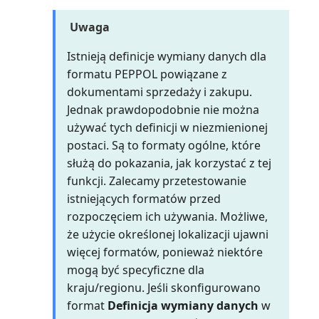
pokrycia (raport)
Uwaga
Udziały kosztów
jednopoziomowe (raport)
Istnieją definicje wymiany danych dla
formatu PEPPOL powiązane z
Umowa serwisowa (raport)
dokumentami sprzedaży i zakupu.
Jednak prawdopodobnie nie można
Umowa serwisowa: Sprzedawca
używać tych definicji w niezmienionej
(raport)
postaci. Są to formaty ogólne, które
służą do pokazania, jak korzystać z tej
Umowa serwisowa: nabywca
funkcji. Zalecamy przetestowanie
(raport)
istniejących formatów przed
rozpoczęciem ich używania. Możliwe,
Umowa serwisowa: szczegóły
że użycie określonej lokalizacji ujawni
(raport)
więcej formatów, ponieważ niektóre
mogą być specyficzne dla
Uzgodnij konta nabywców i
kraju/regionu. Jeśli skonfigurowano
dostawców (raport)
format
Definicja wymiany danych
w