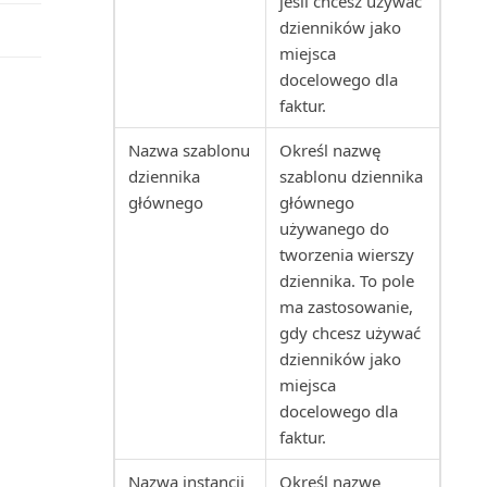
jeśli chcesz używać
Segment: etykiety (raport)
dzienników jako
miejsca
Segment: kontakty (raport)
docelowego dla
faktur.
Segment: strona tytułowa
(raport)
Nazwa szablonu
Określ nazwę
dziennika
szablonu dziennika
Serwis: faktura (raport
głównego
głównego
dokumentu)
używanego do
tworzenia wierszy
Serwis: faktura korygująca
dziennika. To pole
(raport dokumentu)
ma zastosowanie,
gdy chcesz używać
Serwis: wydanie (raport
dzienników jako
dokumentu)
miejsca
docelowego dla
Skonsolidowany bilans próbny
faktur.
(4) (raport)
Nazwa instancji
Określ nazwę