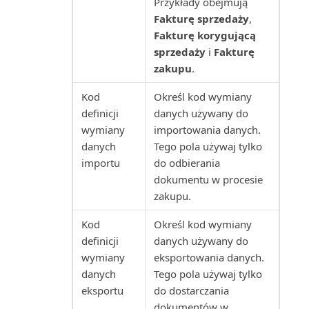
Przykłady obejmują
Statystyki zakupów (raport)
Fakturę sprzedaży
,
Fakturę korygującą
Struktura wiekowa zapasów:
sprzedaży
i
Fakturę
ilość (raport)
zakupu
.
Struktura wiekowa zapasów:
Kod
Określ kod wymiany
wartość (raport)
definicji
danych używany do
wymiany
importowania danych.
Substytuty zapasów (raport)
danych
Tego pola używaj tylko
importu
do odbierania
Sugerowane fakturowanie
dokumentu w procesie
projektu (raport)
zakupu.
Szansa sprzedaży: lista (raport)
Kod
Określ kod wymiany
definicji
danych używany do
Szansa sprzedaży: Szczegóły
wymiany
eksportowania danych.
(raport)
danych
Tego pola używaj tylko
eksportu
do dostarczania
Szczegółowe zestawienie
dokumentów w