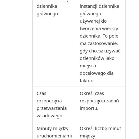
dziennika
instancji dziennika
Skonsolidowany bilans próbny
głównego
głównego
(raport Excel)
używanej do
tworzenia wierszy
Skonsolidowany bilans próbny
dziennika. To pole
(raport)
ma zastosowanie,
gdy chcesz używać
Skumulowane udziały kosztów
dzienników jako
(raport)
miejsca
docelowego dla
Sprawdzanie numeru
faktur.
identyfikacyjnego VAT (raport)
Czas
Określ czas
Sprawdź księgowanie wartości
rozpoczęcia
rozpoczęcia zadań
(raport)
przetwarzania
importu.
wsadowego
Sprzedawca: szanse sprzedaży
(raport)
Minuty między
Określ liczbę minut
uruchomieniami
między