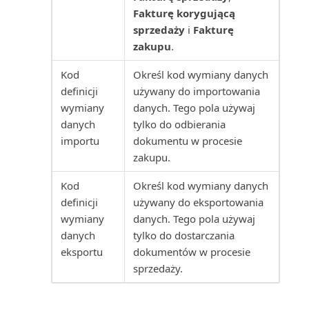
Fakturę korygującą
Termin ważności zapasu: ilość
sprzedaży
i
Fakturę
(raport)
zakupu
.
Transakcje międzyfirmowe
Kod
Określ kod wymiany danych
(raport)
definicji
używany do importowania
wymiany
danych. Tego pola używaj
danych
tylko do odbierania
Ubezpieczenie: analiza (raport)
importu
dokumentu w procesie
zakupu.
Ubezpieczenie: całkowita
wartość ubezpieczona ...
Kod
Określ kod wymiany danych
definicji
używany do eksportowania
Ubezpieczenie: lista (raport)
wymiany
danych. Tego pola używaj
danych
tylko do dostarczania
Ubezpieczenie: nieubezpieczone
eksportu
dokumentów w procesie
ŚT (raport)
sprzedaży.
Ubezpieczenie: szczegóły