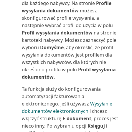
(raport)
dla każdego nabywcy. Na stronie
Profile
wysyłania dokumentów
możesz
Zasób: lista (raport)
skonfigurować profile wysyłania, a
następnie wybrać profil do użycia w polu
Zasób: podział kosztów (raport)
Profil wysyłania dokumentów
na stronie
kartoteki nabywcy. Możesz zaznaczyć pole
Zestawienie obrotów i sald
wyboru
Domyślne
, aby określić, że profil
(raport)
wysyłania dokumentów jest profilem dla
wszystkich nabywców, dla których nie
Zestawienie obrotów i sald wg
określono profilu w polu
Profil wysyłania
okresu (raport)
dokumentów
.
Zestawienie obrotów i
Ta funkcja służy do konfigurowania
sald/Budżet (raport Excel)
automatyzacji fakturowania
elektronicznego. Jeśli używasz
Wysyłanie
Zestawienie obrotów i
dokumentów elektronicznych
i chcesz
sald/Budżet (raport)
włączyć strukturę
E-dokument
, proces jest
nieco inny. Po wybraniu opcji
Księguj i
Zestawienie obrotów i