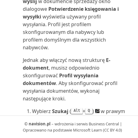
wyślij
w dokumencie sprzedaży okno
sald/poprzedni rok (raport)
dialogowe
Potwierdzenie księgowania i
wysyłki
wyświetla używany profil
Zestawienie rachunku kosztów
wysyłania. Profil jest profilem
(raport)
skonfigurowanym dla nabywcy lub
profilem domyślnym dla wszystkich
Zestawienie rachunku kosztów
nabywców.
wg okresu (raport)
Jednak aby włączyć nową strukturę
E-
Zestawienie zysków
dokument
, musisz odpowiednio
zatrzymanych (raport)
skonfigurować
Profil wysyłania
dokumentów
. Aby skonfigurować profil
Zlec. prod.: Kalkulacja (raport)
wysyłania dokumentów, wykonaj
następujące kroki.
Zlec. prod.: Szczegółowa
kalkulacja (raport)
Wybierz
Szukaj
(
+
)
w prawym
Alt
Q
górnym rogu, wprowadź
Profil
©
navision.pl
– wdrożenia i serwis Business Central |
Zlec. prod.: Wstępnie kalk. czas
wysyłania dokumentów
, a następnie
Opracowano na podstawie Microsoft Learn (CC BY 4.0)
(raport)
wybierz powiązane łącze.