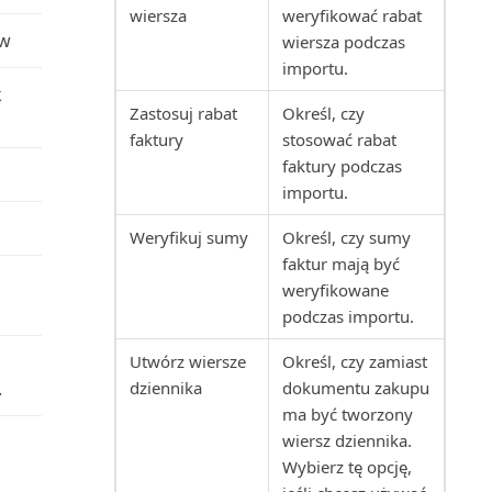
wiersza
weryfikować rabat
ów
wiersza podczas
Rejestr środków trwałych
importu.
(raport)
k
Zastosuj rabat
Określ, czy
Rentowność cennika
faktury
stosować rabat
serwisowego (raport)
faktury podczas
importu.
Rozwinięcie ilościowe BOM
(raport)
Weryfikuj sumy
Określ, czy sumy
faktur mają być
Saldo rachunku kosztów/budżet
weryfikowane
(raport)
podczas importu.
Utwórz wiersze
Określ, czy zamiast
Saldo roku obrachunkowego
.
dziennika
dokumentu zakupu
(raport)
ma być tworzony
wiersz dziennika.
Saldo waluty obcej (raport 503)
Wybierz tę opcję,