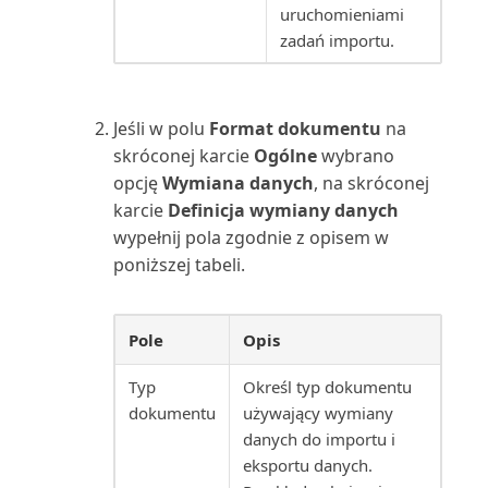
uruchomieniami
Sprzedaż nabywcy/zapasu
zadań importu.
(raport)
Sprzedaż zapasów nabywcom
(raport)
Jeśli w polu
Format dokumentu
na
skróconej karcie
Ogólne
wybrano
Stan (raport)
opcję
Wymiana danych
, na skróconej
karcie
Definicja wymiany danych
Stan wysyłki magazynowej
wypełnij pola zgodnie z opisem w
(raport)
poniższej tabeli.
Statystyka sprzedaży (raport)
Pole
Opis
Statystyka zasobów (raport)
Typ
Określ typ dokumentu
dokumentu
używający wymiany
Statystyka zlecenia
danych do importu i
produkcyjnego (raport)
eksportu danych.