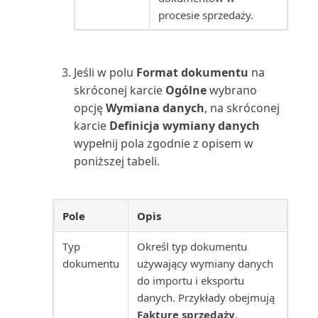
obrotów i sald (raport)
procesie sprzedaży.
Szczegóły transakcji zadania
projektu (raport)
Jeśli w polu
Format dokumentu
na
skróconej karcie
Ogólne
wybrano
Szczegóły typów kosztów
opcję
Wymiana danych
, na skróconej
(raport)
karcie
Definicja wymiany danych
wypełnij pola zgodnie z opisem w
Szczegóły zamówień zapasów
poniższej tabeli.
(raport)
Szczegóły środka trwałego
Pole
Opis
(raport)
Typ
Określ typ dokumentu
Szczegóły środków trwałych
dokumentu
używający wymiany danych
(raport Excel)
do importu i eksportu
danych. Przykłady obejmują
Tablica dyspozytora (raport)
Fakturę sprzedaży
,