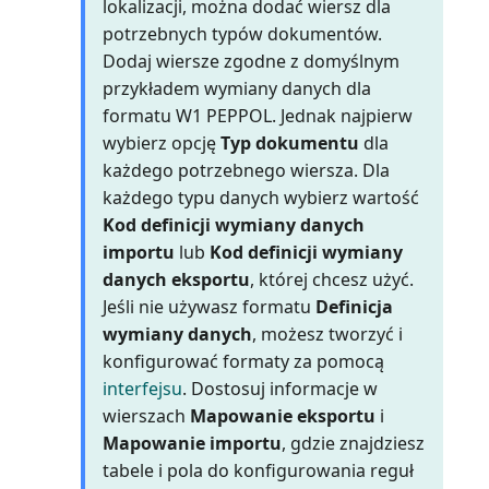
lokalizacji, można dodać wiersz dla
Wartość księgowa środka
potrzebnych typów dokumentów.
trwałego 01 (raport)
Dodaj wiersze zgodne z domyślnym
przykładem wymiany danych dla
Wartość księgowa środka
formatu W1 PEPPOL. Jednak najpierw
trwałego 02 (raport)
wybierz opcję
Typ dokumentu
dla
każdego potrzebnego wiersza. Dla
Wiekowanie należności (raport
każdego typu danych wybierz wartość
Excel)
Kod definicji wymiany danych
importu
lub
Kod definicji wymiany
Wiekowanie należności (raport)
danych eksportu
, której chcesz użyć.
Jeśli nie używasz formatu
Definicja
Wiekowanie zobowiązań (raport
wymiany danych
, możesz tworzyć i
Excel)
konfigurować formaty za pomocą
interfejsu
. Dostosuj informacje w
Wiekowanie zobowiązań
wierszach
Mapowanie eksportu
i
(raport)
Mapowanie importu
, gdzie znajdziesz
Wiersze planowania projektu
tabele i pola do konfigurowania reguł