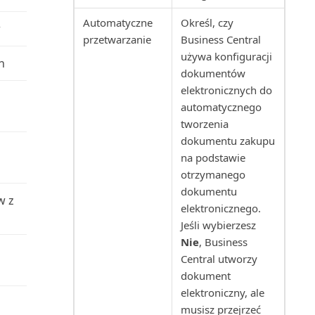
Automatyczne
Określ, czy
w
Poziom obciążenia serwisu
przetwarzanie
Business Central
(raport)
używa konfiguracji
h
dokumentów
Prognoza produkcji (raport)
elektronicznych do
automatycznego
Prognozowana wartość środka
tworzenia
trwałego (raport)
dokumentu zakupu
na podstawie
Prognozowana wartość
otrzymanego
środków trwałych (raport E...
dokumentu
w z
elektronicznego.
Projekt wg zapasów (raport)
Jeśli wybierzesz
Nie
, Business
Projekt: PWT do K/G (raport)
Central utworzy
dokument
Projekt: Wartości rzeczywiste
elektroniczny, ale
względem budżetu...
musisz przejrzeć