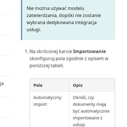
widoków list
Plan dostępności zapasów
Nie można używać modelu
(raport)
Zarządzanie uprawnieniami za
zatwierdzania, dopóki nie zostanie
pomocą grup użytko...
Plan kont (raport)
wybrana dedykowana integracja
usługi.
Zmienianie ustawień
Podsumowanie odroczeń:
podstawowych dla bieżącego ...
Sprzedaż (raport)
Na skróconej karcie
Importowanie
Zmienianie wyświetlanych
Podsumowanie odroczeń K/G
skonfiguruj pola zgodnie z opisem w
funkcji
(raport)
poniższej tabeli.
Znajdowanie powiązanych
Podsumowanie odroczeń
zapisów dla dokumentów
ja
zakupów (raport)
Pole
Opis
Znajdowanie stron i raportów za
Automatyczny
Określ, czy
Pojemnik korygujący magazynu
pomocą Eksplora...
import
dokumenty mają
(raport)
być automatycznie
importowane z
Porównanie sald: poprzedni rok
usługi.
(raport)