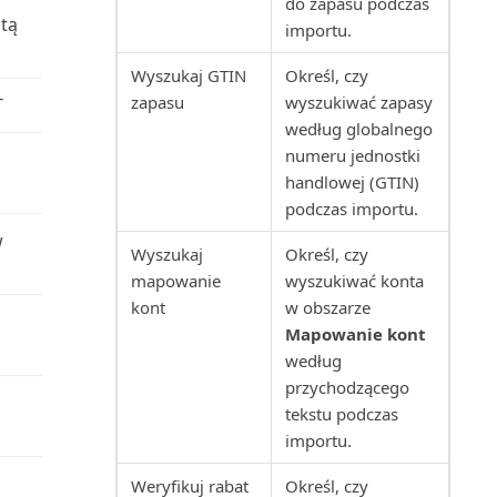
do zapasu podczas
tą
Rachunek zysków i strat (raport)
importu.
Wyszukaj GTIN
Określ, czy
Raport uzgodnienia VAT (raport)
zapasu
wyszukiwać zapasy
T
według globalnego
Raportowanie finansowe
numeru jednostki
(raport)
handlowej (GTIN)
podczas importu.
Rejestr K/G (raport)
w
Wyszukaj
Określ, czy
Rejestr konserwacji (raport)
mapowanie
wyszukiwać konta
kont
w obszarze
Rejestr projektów (raport)
Mapowanie kont
według
Rejestr ubezpieczeń (raport)
przychodzącego
tekstu podczas
Rejestr VAT (raport)
importu.
Weryfikuj rabat
Określ, czy
Rejestr zasobów (raport)