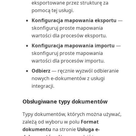
eksportowane przez strukturę za
Wykorzystanie zasobów (raport)
pomocą tej usługi.
Konfiguracja mapowania eksportu
—
Wymiary zapasu: sumy (raport)
skonfiguruj proste mapowania
wartości dla procesów eksportu.
Wymiary zapasu: szczegóły
(raport)
Konfiguracja mapowania importu
—
skonfiguruj proste mapowania
Wymiary: suma (raport)
wartości dla procesów importu.
Odbierz
— ręcznie wyzwól odbieranie
Wymiary: szczegóły (raport)
nowych e-dokumentów z usługi
integracji.
Zadania serwisowe (raport)
Obsługiwane typy dokumentów
Zakupy dostawca/zapas (raport)
Typy dokumentów, których można używać,
Zakupy zapasów od dostawców
zależą od wyboru w polu
Format
(raport)
dokumentu
na stronie
Usługa e-