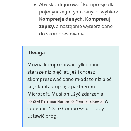
układów raportów
Rejestrowanie i zwrot wydatków
Aby skonfigurować kompresję dla
Oblicz i zaksięguj rozliczenie
Śledzenie wierszy zamówienia
pracowników
podatkowe (raport)
pojedynczego typu danych, wybierz
do powiązanych dok...
Wysyłanie dokumentów i
Kompresja danych
,
Kompresuj
wiadomości e-mail
Rejestrowanie wydatków lub
Oferta serwisowa (raport
zapisy
, a następnie wybierz dane
przychodów bezpośred...
dokumentu)
do skompresowania.
Wyszukiwanie określonych
danych
Rejestrowanie zapisów
Oferta umowy serwisowej
Uwaga
zrównoważonego rozwoju
(raport dokumentu)
Wyszukiwanie stron i informacji
Można kompresować tylko dane
za pomocą funkc...
Rentowność
Oferta umowy serwisowej:
starsze niż pięć lat. Jeśli chcesz
szczegóły (raport)
skompresować dane młodsze niż pięć
Wyświetlanie raportu testowego
Rozliczanie zapisów w różnych
lat, skontaktuj się z partnerem
przed zaksięgowa...
walutach
Oferty umów do podpisania
Microsoft. Musi on użyć zdarzenia
(raport)
w
OnSetMinimumNumberOfYearsToKeep
Wyświetlanie użytecznych
Rozwiązywanie problemów i
codeunit "Date Compression", aby
informacji w Centrach ról
korygowanie wymiarów
Opłaty za zapasy: specyfikacja
ustawić próg.
(raport)
Zapisywanie i personalizowanie
Sprawdzanie poprawności