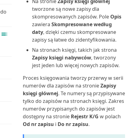
Na stronie
Zapisy księgi głównej
Używanie danych do tworzenia
Opóźnione płatności
Lista środków trwałych (raport)
tworzone są nowe zapisy dla
aplikacji | Micros...
 do
(Należności)
Skrócona klawiaturowa
skompresowanych zapisów. Pole
Opis
instrukcja obsługi: tylk...
Miejsce użycia (najwyższy
zawiera
Skompresowane według
Używanie map online do
Plan kont zrównoważonego
poziom) (raport)
daty
, dzięki czemu skompresowane
znajdowania lokalizacji ...
rozwoju i księga
Skróty klawiaturowe
zapisy są łatwe do zidentyfikowania.
Montaż na zamówienie:
Używanie OCR do
Planowanie zadań korygowania
Sortowanie, wyszukiwanie i
Na stronach księgi, takich jak strona
Sprzedaż: informacje (r...
przekształcania PDF w e-faktury
i uzgadniania kosz...
filtrowanie danych n...
Zapisy księgi nabywców
, tworzony
jest jeden lub więcej nowych zapisów.
Nabywca: Lista 10
Używanie programu Excel do
Polecenie zapłaty SEPA w
Tworzenie serii numeracji
najważniejszych Excel (rapor...
Proces księgowania tworzy przerwy w serii
importowania danych
Business Central
numerów dla zapisów na stronie
Zapisy
Tworzenie użytkowników
Nabywca: podsumowanie
księgi głównej
. Te numery są przypisywane
Używanie przepływów Power
Porównanie z budżetem
zgodnie z licencjami
zamówień (raport)
tylko do zapisów na stronach księgi. Zakres
Automate w Business C...
numerów przypisanych do zapisów jest
Praca z okresami
Tworzenie zakładki do strony
Nabywca: Saldo do dnia (raport)
Używanie przepływów pracy
dostępny na stronie
Rejestr K/G
w polach
obrachunkowymi i latami
lub raportu w cent...
zatwierdzania
Od nr zapisu
i
Do nr zapisu
.
obrach...
Nabywca: szczegóły zamówienia
Udostępnianie i eksportowanie
(raport)