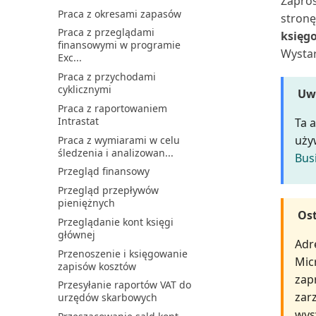
Zapros
Praca z okresami zapasów
Łączenie z Microsoft
stron
Dataverse
Praca z przeglądami
księg
finansowymi w programie
Środowiska piaskownicy
Wystar
Exc...
Praca z przychodami
cyklicznymi
Uw
Praca z raportowaniem
Intrastat
Ta 
uży
Praca z wymiarami w celu
śledzenia i analizowan...
Bus
Przegląd finansowy
Przegląd przepływów
pieniężnych
Ost
Przeglądanie kont księgi
głównej
Adr
Przenoszenie i księgowanie
Micr
zapisów kosztów
zap
Przesyłanie raportów VAT do
zar
urzędów skarbowych
wys