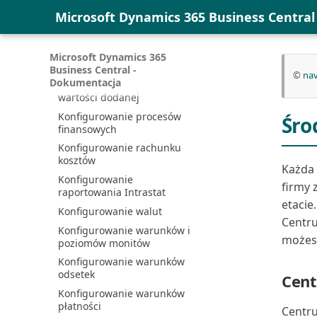
Rozwiązywanie problemów z
niepodlegającego odliczeniu
Microsoft Dynamics 365 Business Centra
błędami synchronizacji
poda...
Rozwiązywanie problemów z
Konfigurowanie
integracją Microsoft ...
niezrealizowanego podatku
Microsoft Dynamics 365
VAT
Rozwiązywanie problemów z
Business Central -
©
nav
łącznością
Dokumentacja
Konfigurowanie podatku od
wartości dodanej
Ręczna synchronizacja
mapowań tabel | Microsoft...
Konfigurowanie procesów
Śro
finansowych
Sprzęganie i synchronizacja
Konfigurowanie rachunku
Synchronizacja Business
kosztów
Central i Dataverse
Każda 
Konfigurowanie
Synchronizacja i integracja
firmy 
raportowania Intrastat
danych
etacie
Konfigurowanie walut
Synchronizacja kontaktów w
Centr
Business Central z k...
Konfigurowanie warunków i
możesz
poziomów monitów
Uaktualnianie integracji z
Dynamics 365 Sales
Konfigurowanie warunków
odsetek
Używanie Business Central
Cent
bez Outlook
Konfigurowanie warunków
płatności
Używanie przepływu Power
Centru