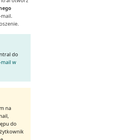
ntral otwórz
nego
-mail.
oszenie.
ntral do
-mail w
ym na
ail,
tępu do
Użytkownik
lę