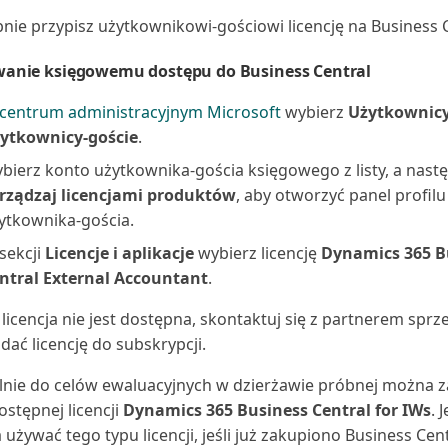
nie przypisz użytkownikowi-gościowi licencję na Business C
anie księgowemu dostępu do Business Central
centrum administracyjnym Microsoft
wybierz
Użytkownic
ytkownicy-goście
.
bierz konto użytkownika-gościa księgowego z listy, a nast
rządzaj licencjami produktów
, aby otworzyć panel profilu
ytkownika-gościa.
sekcji
Licencje i aplikacje
wybierz licencję
Dynamics 365 B
ntral External Accountant
.
ta licencja nie jest dostępna, skontaktuj się z partnerem spr
dać licencję do subskrypcji.
lnie do celów ewaluacyjnych w dzierżawie próbnej można z
ostępnej licencji
Dynamics 365 Business Central for IWs
. 
używać tego typu licencji, jeśli już zakupiono Business Centr