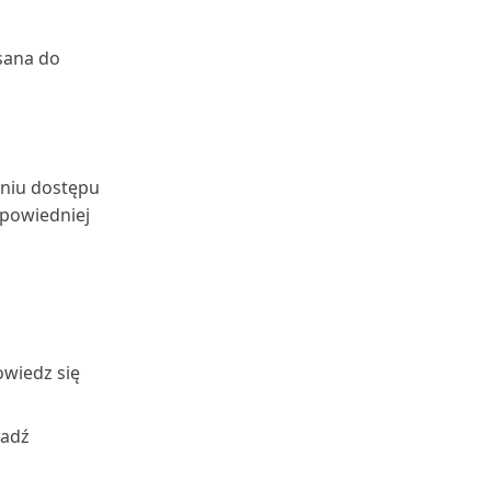
isana do
niu dostępu
dpowiedniej
owiedz się
adź