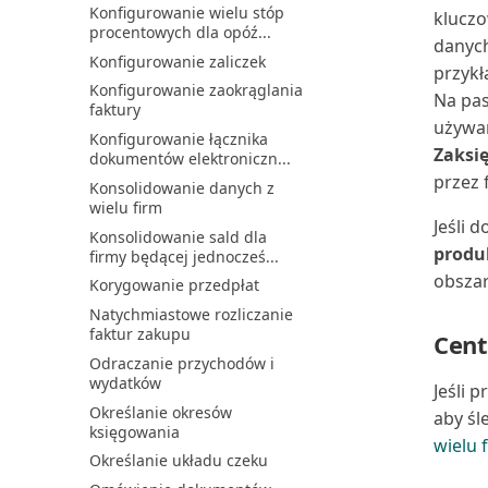
Automate do terminowej...
Konfigurowanie wielu stóp
kluczo
procentowych dla opóź...
Wcześniejsze włączanie
danych
nadchodzących funkcji
Konfigurowanie zaliczek
przykł
Wdrażanie użytkowników za
Konfigurowanie zaokrąglania
Na pas
pomocą list kontrolnych
faktury
używan
Wprowadzenie do Business
Konfigurowanie łącznika
Central i Power BI
Zaksi
dokumentów elektroniczn...
Wprowadzenie do Microsoft
przez 
Konsolidowanie danych z
Fabric i Business Cen...
wielu firm
Jeśli 
Wyświetlanie blokad bazy
Konsolidowanie sald dla
danych
produ
firmy będącej jednocześ...
Wyświetlanie informacji o
obszar
Korygowanie przedpłat
tabeli
Natychmiastowe rozliczanie
Wyświetlanie stanu zadań
faktur zakupu
Cent
synchronizacji
Odraczanie przychodów i
Włączanie integracji Power
wydatków
Jeśli 
BI z Business Central
Określanie okresów
aby śl
Zadania administracyjne w
księgowania
Business Central
wielu 
Określanie układu czeku
Zarządzanie aplikacjami