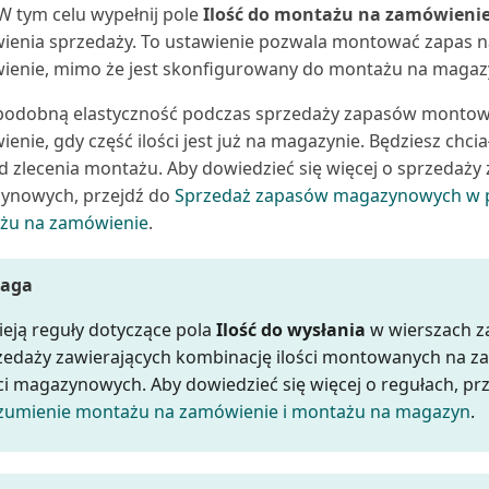
. W tym celu wypełnij pole
Ilość do montażu na zamówieni
enia sprzedaży. To ustawienie pozwala montować zapas n
enie, mimo że jest skonfigurowany do montażu na magaz
podobną elastyczność podczas sprzedaży zapasów monto
enie, gdy część ilości jest już na magazynie. Będziesz chciał
od zlecenia montażu. Aby dowiedzieć się więcej o sprzedaż
ynowych, przejdź do
Sprzedaż zapasów magazynowych w 
żu na zamówienie
.
aga
nieją reguły dotyczące pola
Ilość do wysłania
w wierszach 
zedaży zawierających kombinację ilości montowanych na z
ści magazynowych. Aby dowiedzieć się więcej o regułach, pr
zumienie montażu na zamówienie i montażu na magazyn
.