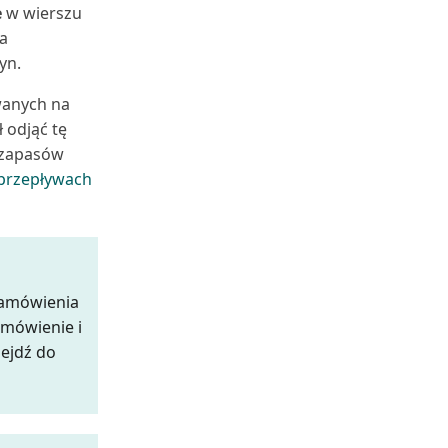
e
w wierszu
a
yn.
wanych na
 odjąć tę
y zapasów
przepływach
zamówienia
amówienie i
zejdź do