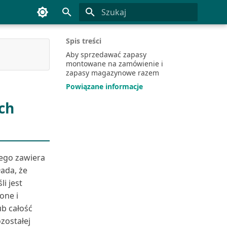
Inicjowanie wyszukiwania
Spis treści
Aby sprzedawać zapasy
montowane na zamówienie i
zapasy magazynowe razem
Powiązane informacje
ch
ego zawiera
ada, że
i jest
one i
ub całość
zostałej