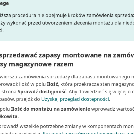
aga
iższa procedura nie obejmuje kroków zamówienia sprzedaż
eży wykonać przed utworzeniem zlecenia montażu dla nied
i.
sprzedawać zapasy montowane na zamów
asy magazynowe razem
wierszu zamówienia sprzedaży dla zapasu montowanego 
rowadź ilość w polu
Ilość
, która przekracza stan magazyn
ę strona
Sprawdź dostępność
. Aby dowiedzieć się więcej o
pasów, przejdź do
Uzyskaj przegląd dostępności
.
polu
Ilość do montażu na zamówienie
wprowadź wartość
łkowita
.
rowadź wszelkie potrzebne zmiany w komponentach mon
wiedz się więcej w
Sprzedaż zapasów montowanych na za