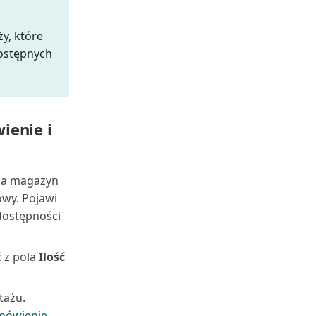
y, które
ostępnych
ienie i
na magazyn
owy. Pojawi
 dostępności
 z pola
Ilość
tażu.
mówienie
.