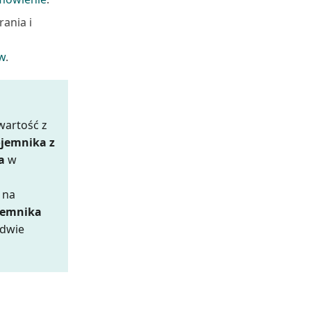
ania i
o
w
.
wartość z
jemnika z
a
w
 na
jemnika
 dwie