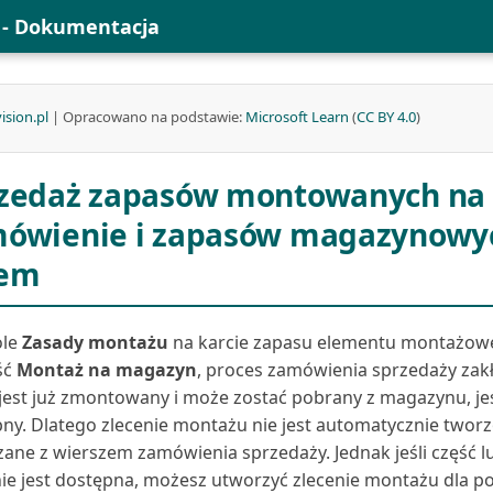
l - Dokumentacja
ision.pl
| Opracowano na podstawie:
Microsoft Learn
(
CC BY 4.0
)
zedaż zapasów montowanych na
ówienie i zapasów magazynowy
zem
ole
Zasady montażu
na karcie zapasu elementu montażow
ść
Montaż na magazyn
, proces zamówienia sprzedaży zakł
jest już zmontowany i może zostać pobrany z magazynu, jeśl
ny. Dlatego zlecenie montażu nie jest automatycznie tworz
ane z wierszem zamówienia sprzedaży. Jednak jeśli część l
 nie jest dostępna, możesz utworzyć zlecenie montażu dla po