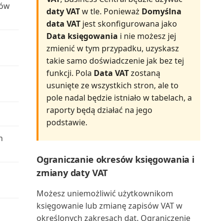
układów raportów
ków
Oblicz i zaksięguj rozliczenie
daty VAT
w tle. Ponieważ
Domyślna
Śledzenie wierszy zamówienia
podatkowe (raport)
data VAT
jest skonfigurowana jako
do powiązanych dok...
Wysyłanie dokumentów i
Data księgowania
i nie możesz jej
wiadomości e-mail
Oferta serwisowa (raport
zmienić w tym przypadku, uzyskasz
dokumentu)
takie samo doświadczenie jak bez tej
Wyszukiwanie określonych
funkcji. Pola
Data VAT
zostaną
danych
Oferta umowy serwisowej
usunięte ze wszystkich stron, ale to
(raport dokumentu)
pole nadal będzie istniało w tabelach, a
Wyszukiwanie stron i informacji
raporty będą działać na jego
za pomocą funkc...
Oferta umowy serwisowej:
podstawie.
szczegóły (raport)
Wyświetlanie raportu testowego
h
przed zaksięgowa...
Oferty umów do podpisania
Ograniczanie okresów księgowania i
(raport)
zmiany daty VAT
Wyświetlanie użytecznych
informacji w Centrach ról
Opłaty za zapasy: specyfikacja
Możesz uniemożliwić użytkownikom
(raport)
księgowanie lub zmianę zapisów VAT w
Zapisywanie i personalizowanie
określonych zakresach dat. Ograniczenie