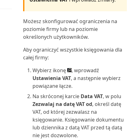
Segment: etykiety (raport)
Segment: kontakty (raport)
Możesz skonfigurować ograniczenia na
poziomie firmy lub na poziomie
Segment: strona tytułowa
określonych użytkowników.
(raport)
Aby ograniczyć wszystkie księgowania dla
Serwis: faktura (raport
całej firmy:
dokumentu)
Wybierz ikonę
, wprowadź
Ustawienia VAT
, a następnie wybierz
Serwis: faktura korygująca
powiązane łącze.
(raport dokumentu)
Na skróconej karcie
Data VAT
, w polu
Serwis: wydanie (raport
Zezwalaj na datę VAT od
, określ datę
dokumentu)
VAT, od której zezwalasz na
księgowanie. Księgowanie dokumentu
Skonsolidowany bilans próbny
lub dziennika z datą VAT przed tą datą
(4) (raport)
nie jest dozwolone.