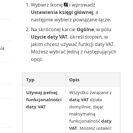
Używanie danych do tworzenia
Wybierz ikonę
i wprowadź
Lista środków trwałych (raport)
aplikacji | Micros...
Zarządzanie intencją dostępu do
Skrócona klawiaturowa
Ustawienia księgi głównej
, a
bazy danych w B...
instrukcja obsługi: tylk...
następnie wybierz powiązane łącze.
Miejsce użycia (najwyższy
Używanie map online do
poziom) (raport)
Na skróconej karcie
Ogólne
, w polu
znajdowania lokalizacji ...
Zarządzanie magazynem przez
Skróty klawiaturowe
Użycie daty VAT
, określ stopień, w
usuwanie dokumentów...
Montaż na zamówienie:
jakim chcesz używać funkcji daty VAT.
Używanie OCR do
ia
Sortowanie, wyszukiwanie i
Sprzedaż: informacje (r...
Możesz wybrać jedną z następujących
przekształcania PDF w e-faktury
Zarządzanie synchronizacją
filtrowanie danych n...
opcji:
danych głównych
Nabywca: Lista 10
Używanie programu Excel do
Tworzenie serii numeracji
najważniejszych Excel (rapor...
importowania danych
Zarządzanie szyfrowaniem
Typ
Opis
danych | Microsoft Docs
Tworzenie użytkowników
Nabywca: podsumowanie
Używanie przepływów Power
zgodnie z licencjami
Używaj pełnej
Wszystko związane z
zamówień (raport)
Automate w Business C...
Zarządzanie ustawieniami i
funkcjonalności
datą VAT
działa
preferencjami użytko...
Tworzenie zakładki do strony
daty VAT
domyślnie, dając
Nabywca: Saldo do dnia (raport)
Używanie przepływów pracy
lub raportu w cent...
maksymalną
zatwierdzania
Zarządzanie użytkownikami i
funkcjonalność
daty
Nabywca: szczegóły zamówienia
rolami
Udostępnianie i eksportowanie
VAT
. Możesz ustawić
(raport)