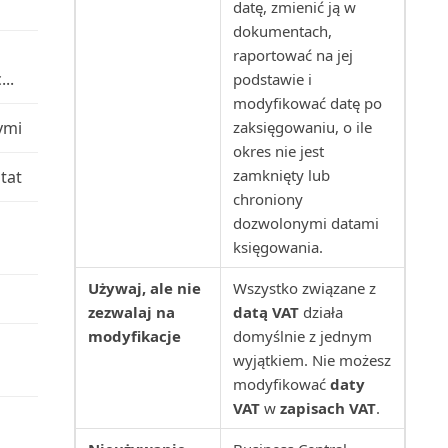
Wielojęzyczne aplikacje Power BI
raportów za pomoc...
datę, zmienić ją w
dla Business C...
Łączenie z Microsoft Dataverse
dokumentach,
Nabywca: uproszczone
Uruchamianie i drukowanie
raportować na jej
wiekowanie podsumowania (...
Wprowadzanie zewnętrznych
Środowiska piaskownicy
..
raportów w Business C...
podstawie i
numerów dokumentów
modyfikować datę po
Nabywca: lista 10 najlepszych
ymi
Uruchamianie zadań
zaksięgowaniu, o ile
(raport)
Wybór raportów w Business
wsadowych i XMLportów
okres nie jest
Central
zamknięty lub
tat
Nabywca: lista sprzedaży
chroniony
Ustawianie układu raportu
(raport)
Wymiana danych
dozwolonymi datami
księgowania.
Uzgadnianie płatności z
Nabywca: potwierdzenie
Wyszukiwanie kontaktów z
rozszerzeniem Envestnet...
płatności (raport)
Używaj, ale nie
Wszystko związane z
Microsoft Teams
zezwalaj na
datą VAT
działa
Używanie Business Central z
Nabywca: szczegółowy bilans
modyfikacje
domyślnie z jednym
Wyświetlanie i edytowanie w
Outlookiem
próbny (raport)
wyjątkiem. Nie możesz
programie Excel z B...
modyfikować
daty
Używanie kluczy alokacji w
Nabywca: zestawienie obrotów i
VAT
w
zapisach VAT
.
Wyświetlanie niestandardowych
dziennikach głównych
sald (raport)
raportów Power BI