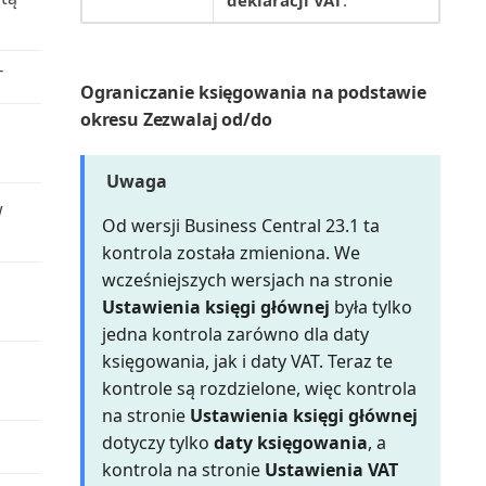
deklaracji VAT
.
Rachunek zysków i strat (raport)
T
Raport uzgodnienia VAT (raport)
Ograniczanie księgowania na podstawie
okresu Zezwalaj od/do
Raportowanie finansowe
(raport)
Uwaga
w
Rejestr K/G (raport)
Od wersji Business Central 23.1 ta
kontrola została zmieniona. We
Rejestr konserwacji (raport)
wcześniejszych wersjach na stronie
Ustawienia księgi głównej
była tylko
Rejestr projektów (raport)
jedna kontrola zarówno dla daty
księgowania, jak i daty VAT. Teraz te
Rejestr ubezpieczeń (raport)
kontrole są rozdzielone, więc kontrola
na stronie
Ustawienia księgi głównej
Rejestr VAT (raport)
dotyczy tylko
daty księgowania
, a
kontrola na stronie
Ustawienia VAT
Rejestr zasobów (raport)