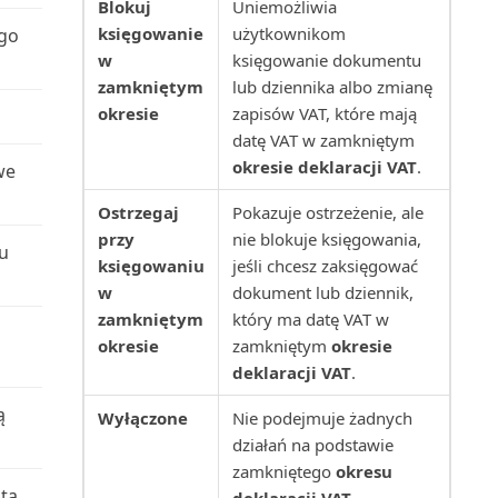
Blokuj
Uniemożliwia
księgowanie
użytkownikom
ego
Projekty wg nabywców (raport)
w
księgowanie dokumentu
zamkniętym
lub dziennika albo zmianę
Przedmiot serwisu: Zużycie
okresie
zapisów VAT, które mają
zasobów (raport)
datę VAT w zamkniętym
okresie deklaracji VAT
.
we
Przedmioty serwisu (raport)
Ostrzegaj
Pokazuje ostrzeżenie, ale
Przedmioty serwisu bez
przy
nie blokuje księgowania,
u
gwarancji (raport)
księgowaniu
jeśli chcesz zaksięgować
w
dokument lub dziennik,
Przedpłacone zapisy kontraktu
zamkniętym
który ma datę VAT w
(raport)
okresie
zamkniętym
okresie
deklaracji VAT
.
Płatności wstrzymane (raport)
ą
Wyłączone
Nie podejmuje żadnych
działań na podstawie
Rachunek przepływów
zamkniętego
okresu
pieniężnych (raport)
tą