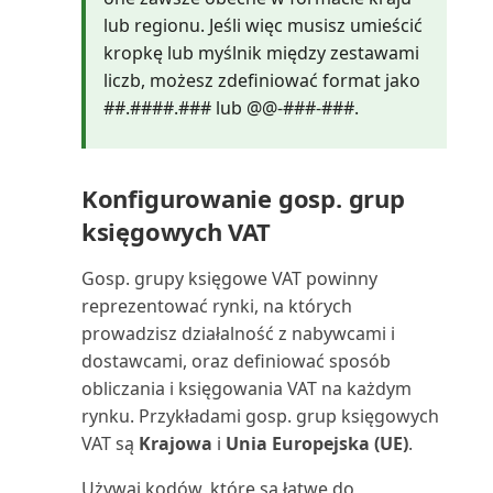
Wartość księgowa środka
lub regionu. Jeśli więc musisz umieścić
trwałego 01 (raport)
kropkę lub myślnik między zestawami
liczb, możesz zdefiniować format jako
Wartość księgowa środka
##.####.### lub @@-###-###.
trwałego 02 (raport)
Wiekowanie należności (raport
Konfigurowanie gosp. grup
Excel)
księgowych VAT
Wiekowanie należności (raport)
Gosp. grupy księgowe VAT powinny
reprezentować rynki, na których
Wiekowanie zobowiązań (raport
prowadzisz działalność z nabywcami i
Excel)
dostawcami, oraz definiować sposób
obliczania i księgowania VAT na każdym
Wiekowanie zobowiązań
rynku. Przykładami gosp. grup księgowych
(raport)
VAT są
Krajowa
i
Unia Europejska (UE)
.
Wiersze planowania projektu
Używaj kodów, które są łatwe do