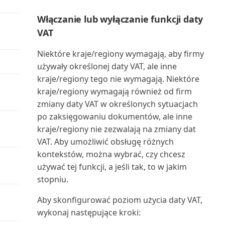
QuickBooks
Lista nabywców (raport)
Zapasy zerowe: otwarte zapisy
zlece...
Tworzenie raportów w Power BI
Wzrost sprzedaży okres do
Włączanie lub wyłączanie funkcji daty
księgi zapasów
Desktop do wyświe...
Włączanie integracji Power BI z
okresu (raport Power BI)
Rozszerzenie migracji danych
Lista pobrań z zapasów (raport)
VAT
Śledzenie zapasów przy użyciu
Business Central
QuickBooks Online
Zarządzanie działaniami
numerów seryjnych...
Tworzenie rekordów
Włączanie płatności nabywców
Lista pojemników
Niektóre kraje/regiony wymagają, aby firmy
magazynowymi
dokumentów przychodzących
Zadania administracyjne w
za pomocą usług pł...
Rozszerzenie Płatności i
magazynowych (raport)
używały określonej daty VAT, ale inne
Śledzenie zapasów ze
Business Central
uzgodnienia (DK)
kraje/regiony tego nie wymagają. Niektóre
śledzeniem
Tworzenie rekordów
Śledzenie przesyłek
Lista porównawcza BOM zapasu
kraje/regiony wymagają również od firm
dokumentów przychodzących z
Zarządzanie aplikacjami
Rozszerzenie Wyślij awizo
(raport)
zmiany daty VAT w określonych sytuacjach
...
AppSource
Średnia ruchoma (raport Power
przelewu | Microsoft ...
po zaksięgowaniu dokumentów, ale inne
BI)
Lista stanowisk maszynowych
kraje/regiony nie zezwalają na zmiany dat
Udostępnianie danych
Zarządzanie dostępem do
Rozszerzenie Zarządzanie grupą
(raport)
VAT. Aby umożliwić obsługę różnych
Business Central
VAT dla Wielkiej...
kontekstów, można wybrać, czy chcesz
Udostępnianie obiektów jako
Lista wysyłki do podwykonawcy
używać tej funkcji, a jeśli tak, to w jakim
usług internetowych
Zarządzanie integracją
Rozwiązywanie problemów z
(raport)
stopniu.
Microsoft Teams z Busine...
samodzielną rejestrac...
Udostępnianie rekordów
Lista zadań zdolności
Aby skonfigurować poziom użycia daty VAT,
Business Central w Micro...
Zarządzanie integracją OneDrive
Rozwiązywanie problemów:
produkcyjnych (raport)
wykonaj następujące kroki:
z Business Central
Dostęp do kamery i lok...