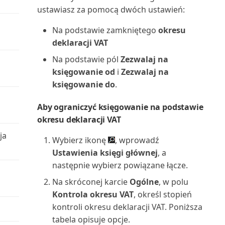
widoków list
Plan dostępności zapasów
ustawiasz za pomocą dwóch ustawień:
(raport)
Zarządzanie uprawnieniami za
Na podstawie zamkniętego
okresu
pomocą grup użytko...
Plan kont (raport)
deklaracji VAT
Na podstawie pól
Zezwalaj na
Zmienianie ustawień
Podsumowanie odroczeń:
księgowanie od
i
Zezwalaj na
podstawowych dla bieżącego ...
Sprzedaż (raport)
księgowanie do
.
Zmienianie wyświetlanych
Podsumowanie odroczeń K/G
Aby ograniczyć księgowanie na podstawie
funkcji
(raport)
okresu deklaracji VAT
Znajdowanie powiązanych
ja
Podsumowanie odroczeń
Wybierz ikonę
, wprowadź
zapisów dla dokumentów
zakupów (raport)
Ustawienia księgi głównej
, a
następnie wybierz powiązane łącze.
Znajdowanie stron i raportów za
Pojemnik korygujący magazynu
Na skróconej karcie
Ogólne
, w polu
pomocą Eksplora...
(raport)
Kontrola okresu VAT
, określ stopień
kontroli okresu deklaracji VAT. Poniższa
Porównanie sald: poprzedni rok
tabela opisuje opcje.
(raport)