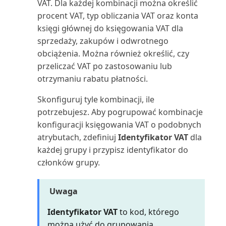
(raport)
VAT. Dla każdej kombinacji można określić
procent VAT, typ obliczania VAT oraz konta
Zasób: lista (raport)
księgi głównej do księgowania VAT dla
sprzedaży, zakupów i odwrotnego
Zasób: podział kosztów (raport)
obciążenia. Można również określić, czy
przeliczać VAT po zastosowaniu lub
Zestawienie obrotów i sald
otrzymaniu rabatu płatności.
(raport)
Skonfiguruj tyle kombinacji, ile
potrzebujesz. Aby pogrupować kombinacje
Zestawienie obrotów i sald wg
konfiguracji księgowania VAT o podobnych
okresu (raport)
atrybutach, zdefiniuj
Identyfikator VAT
dla
każdej grupy i przypisz identyfikator do
Zestawienie obrotów i
sald/Budżet (raport Excel)
członków grupy.
Zestawienie obrotów i
Uwaga
sald/Budżet (raport)
Identyfikator VAT
to kod, którego
Zestawienie obrotów i
można użyć do grupowania