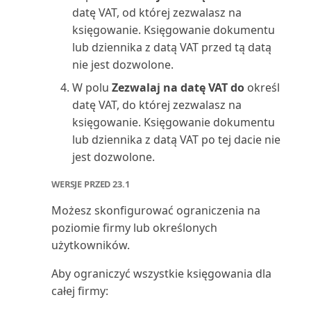
Sprzedaż nabywcy/zapasu
datę VAT, od której zezwalasz na
(raport)
księgowanie. Księgowanie dokumentu
lub dziennika z datą VAT przed tą datą
Sprzedaż zapasów nabywcom
nie jest dozwolone.
(raport)
W polu
Zezwalaj na datę VAT do
określ
datę VAT, do której zezwalasz na
Stan (raport)
księgowanie. Księgowanie dokumentu
lub dziennika z datą VAT po tej dacie nie
Stan wysyłki magazynowej
jest dozwolone.
(raport)
WERSJE PRZED 23.1
Statystyka sprzedaży (raport)
Możesz skonfigurować ograniczenia na
poziomie firmy lub określonych
Statystyka zasobów (raport)
użytkowników.
Statystyka zlecenia
Aby ograniczyć wszystkie księgowania dla
produkcyjnego (raport)
całej firmy: