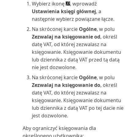
Statystyki zakupów (raport)
Wybierz ikonę
, wprowadź
Ustawienia księgi głównej
, a
Struktura wiekowa zapasów:
następnie wybierz powiązane łącze.
ilość (raport)
Na skróconej karcie
Ogólne
, w polu
Zezwalaj na księgowanie od
, określ
Struktura wiekowa zapasów:
datę VAT, od której zezwalasz na
wartość (raport)
księgowanie. Księgowanie dokumentu
lub dziennika z datą VAT przed tą datą
Substytuty zapasów (raport)
nie jest dozwolone.
Sugerowane fakturowanie
Na skróconej karcie
Ogólne
, w polu
projektu (raport)
Zezwalaj na księgowanie do
, określ
datę VAT, do której zezwalasz na
Szansa sprzedaży: lista (raport)
księgowanie. Księgowanie dokumentu
lub dziennika z datą VAT po tej dacie nie
Szansa sprzedaży: Szczegóły
jest dozwolone.
(raport)
Aby ograniczyć księgowania dla
określonego użytkownika:
Szczegółowe zestawienie