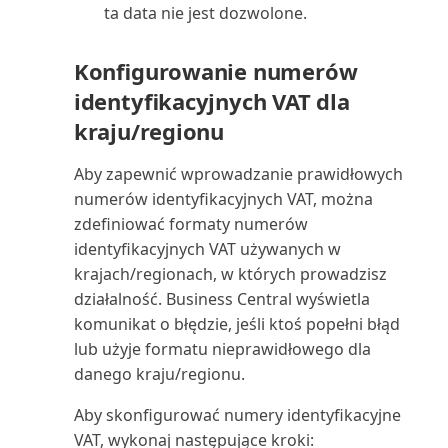
ta data nie jest dozwolone.
Termin ważności zapasu: ilość
(raport)
Konfigurowanie numerów
identyfikacyjnych VAT dla
Transakcje międzyfirmowe
kraju/regionu
(raport)
Aby zapewnić wprowadzanie prawidłowych
Ubezpieczenie: analiza (raport)
numerów identyfikacyjnych VAT, można
zdefiniować formaty numerów
Ubezpieczenie: całkowita
identyfikacyjnych VAT używanych w
wartość ubezpieczona ...
krajach/regionach, w których prowadzisz
działalność. Business Central wyświetla
Ubezpieczenie: lista (raport)
komunikat o błędzie, jeśli ktoś popełni błąd
lub użyje formatu nieprawidłowego dla
Ubezpieczenie: nieubezpieczone
danego kraju/regionu.
ŚT (raport)
Aby skonfigurować numery identyfikacyjne
Ubezpieczenie: szczegóły
VAT, wykonaj następujące kroki: