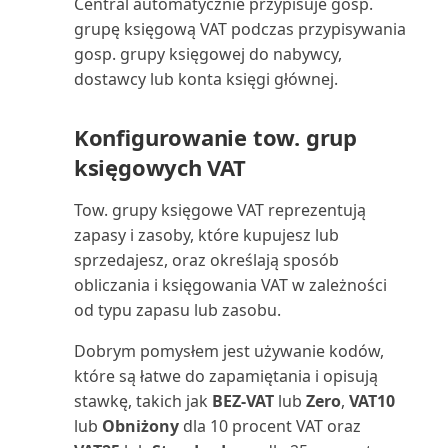
Central automatycznie przypisuje gosp.
Wykorzystanie zasobów (raport)
grupę księgową VAT podczas przypisywania
gosp. grupy księgowej do nabywcy,
Wymiary zapasu: sumy (raport)
dostawcy lub konta księgi głównej.
Wymiary zapasu: szczegóły
Konfigurowanie tow. grup
(raport)
księgowych VAT
Wymiary: suma (raport)
Tow. grupy księgowe VAT reprezentują
zapasy i zasoby, które kupujesz lub
Wymiary: szczegóły (raport)
sprzedajesz, oraz określają sposób
obliczania i księgowania VAT w zależności
Zadania serwisowe (raport)
od typu zapasu lub zasobu.
Zakupy dostawca/zapas (raport)
Dobrym pomysłem jest używanie kodów,
które są łatwe do zapamiętania i opisują
Zakupy zapasów od dostawców
stawkę, takich jak
BEZ-VAT
lub
Zero
,
VAT10
(raport)
lub
Obniżony
dla 10 procent VAT oraz