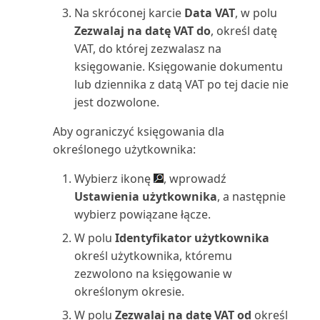
Na skróconej karcie
Data VAT
, w polu
Skonsolidowany bilans próbny
Zezwalaj na datę VAT do
, określ datę
(raport Excel)
VAT, do której zezwalasz na
księgowanie. Księgowanie dokumentu
Skonsolidowany bilans próbny
lub dziennika z datą VAT po tej dacie nie
(raport)
jest dozwolone.
Skumulowane udziały kosztów
Aby ograniczyć księgowania dla
(raport)
określonego użytkownika:
Sprawdzanie numeru
Wybierz ikonę
, wprowadź
identyfikacyjnego VAT (raport)
Ustawienia użytkownika
, a następnie
wybierz powiązane łącze.
Sprawdź księgowanie wartości
W polu
Identyfikator użytkownika
(raport)
określ użytkownika, któremu
zezwolono na księgowanie w
Sprzedawca: szanse sprzedaży
określonym okresie.
(raport)
W polu
Zezwalaj na datę VAT od
określ