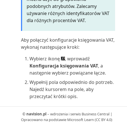
sald/poprzedni rok (raport)
podobnych atrybutów. Zalecamy
używanie różnych identyfikatorów VAT
Zestawienie rachunku kosztów
dla różnych procentów VAT.
(raport)
Aby połączyć konfiguracje księgowania VAT,
Zestawienie rachunku kosztów
wg okresu (raport)
wykonaj następujące kroki:
Wybierz ikonę
, wprowadź
Zestawienie zysków
Konfiguracja księgowania VAT
, a
zatrzymanych (raport)
następnie wybierz powiązane łącze.
Zlec. prod.: Kalkulacja (raport)
Wypełnij pola odpowiednio do potrzeb.
Najedź kursorem na pole, aby
Zlec. prod.: Szczegółowa
przeczytać krótki opis.
kalkulacja (raport)
Domyślne przypisywanie grup
©
navision.pl
– wdrożenia i serwis Business Central |
Zlec. prod.: Wstępnie kalk. czas
Opracowano na podstawie Microsoft Learn (CC BY 4.0)
księgowych VAT do wielu
(raport)