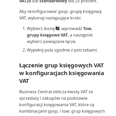
VAT25
lub
Standardowy
dla 25 procent.
Zamykający bilans próbny
(raport)
Aby skonfigurować gosp. grupę księgową
VAT, wykonaj następujące kroki:
Zamówienia zakupu zapasów
Wybierz ikonę
, wprowadź
Tow.
(raport)
grupy księgowe VAT
, a następnie
wybierz powiązane łącze.
Zamówienia zaległe sprzedaży
zapasów (raport)
Wypełnij pola zgodnie z potrzebami.
Zapas: możliwość
Łączenie grup księgowych VAT
wyprodukowania (czas) (raport)
w konfiguracjach księgowania
Zapasy: szczegóły transakcji
VAT
(raport)
Business Central oblicza kwoty VAT ze
sprzedaży i zakupów na podstawie
Zapasy wg projektów (raport)
konfiguracji księgowania VAT, które są
Zapisy zysków/strat z umowy
kombinacjami gosp. i tow. grup księgowych