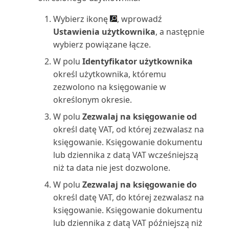
obrotów i sald (raport)
Wybierz ikonę
, wprowadź
Ustawienia użytkownika
, a następnie
Szczegóły transakcji zadania
wybierz powiązane łącze.
projektu (raport)
W polu
Identyfikator użytkownika
Szczegóły typów kosztów
określ użytkownika, któremu
(raport)
zezwolono na księgowanie w
określonym okresie.
Szczegóły zamówień zapasów
W polu
Zezwalaj na księgowanie od
(raport)
określ datę VAT, od której zezwalasz na
księgowanie. Księgowanie dokumentu
Szczegóły środka trwałego
lub dziennika z datą VAT wcześniejszą
(raport)
niż ta data nie jest dozwolone.
W polu
Zezwalaj na księgowanie do
Szczegóły środków trwałych
(raport Excel)
określ datę VAT, do której zezwalasz na
księgowanie. Księgowanie dokumentu
Tablica dyspozytora (raport)
lub dziennika z datą VAT późniejszą niż