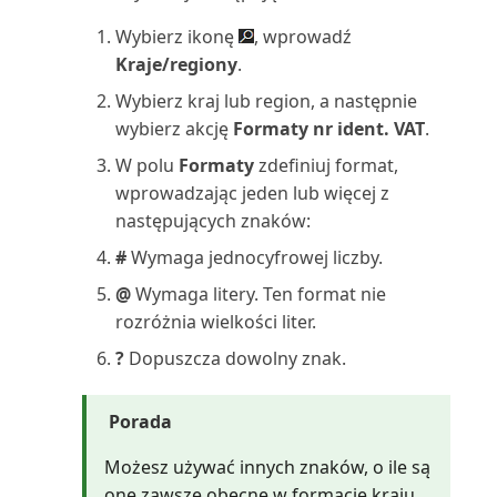
pokrycia (raport)
Wybierz ikonę
, wprowadź
Udziały kosztów
Kraje/regiony
.
jednopoziomowe (raport)
Wybierz kraj lub region, a następnie
wybierz akcję
Formaty nr ident. VAT
.
Umowa serwisowa (raport)
W polu
Formaty
zdefiniuj format,
Umowa serwisowa: Sprzedawca
wprowadzając jeden lub więcej z
(raport)
następujących znaków:
#
Wymaga jednocyfrowej liczby.
Umowa serwisowa: nabywca
@
Wymaga litery. Ten format nie
(raport)
rozróżnia wielkości liter.
Umowa serwisowa: szczegóły
?
Dopuszcza dowolny znak.
(raport)
Porada
Uzgodnij konta nabywców i
dostawców (raport)
Możesz używać innych znaków, o ile są
one zawsze obecne w formacie kraju