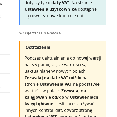
dotyczy tylko
daty VAT
. Na stronie
ów
Ustawienia użytkownika
dostępne
Rejestr środków trwałych
są również nowe kontrole dat.
k
(raport)
Rentowność cennika
WERSJA 23.1 LUB NOWSZA
serwisowego (raport)
Ostrzeżenie
Rozwinięcie ilościowe BOM
(raport)
Podczas uaktualniania do nowej wersji
należy pamiętać, że wartości są
Saldo rachunku kosztów/budżet
uaktualniane w nowych polach
(raport)
Zezwalaj na datę VAT od/do
na
stronie
Ustawienia VAT
na podstawie
.
Saldo roku obrachunkowego
wartości w polach
Zezwalaj na
(raport)
księgowanie od/do
w
Ustawieniach
księgi głównej
. Jeśli chcesz używać
Saldo waluty obcej (raport 503)
innych kontroli dat, otwórz stronę
Ustawienia VAT
i wprowadź zmiany.