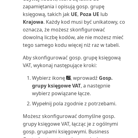
(raport)
zapamiętania i opisują gosp. grupę
księgową, takich jak
UE
,
Poza UE
lub
Wizyta konserwacyjna:
Krajowa
. Każdy kod musi być unikatowy, co
Planowanie (raport)
oznacza, że możesz skonfigurować
dowolną liczbę kodów, ale nie możesz mieć
Wycena zapasów (raport)
tego samego kodu więcej niż raz w tabeli.
Wyciąg nabywcy (raport)
Aby skonfigurować gosp. grupę księgową
VAT, wykonaj następujące kroki:
Wyciąg rachunku
kosztów/budżet (raport)
Wybierz ikonę
, wprowadź
Gosp.
grupy księgowe VAT
, a następnie
Wydajność konserwacji (raport)
wybierz powiązane łącze.
Wypełnij pola zgodnie z potrzebami.
Wygasłe wiersze umów: Test
(raport)
Możesz skonfigurować domyślne gosp.
grupy księgowe VAT, łącząc je z ogólnymi
Wyjątki VAT (raport)
gosp. grupami księgowymi. Business