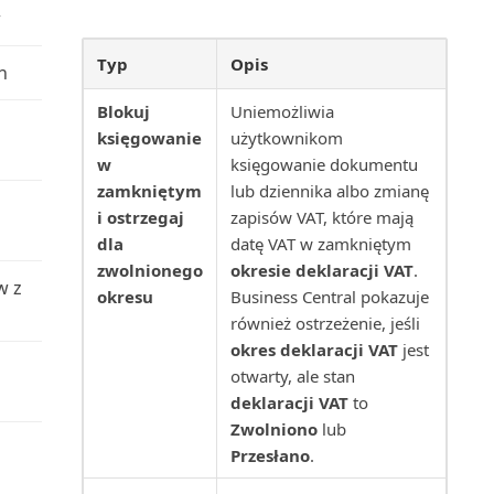
w
Poziom obciążenia serwisu
Typ
Opis
h
(raport)
Blokuj
Uniemożliwia
Prognoza produkcji (raport)
księgowanie
użytkownikom
w
księgowanie dokumentu
Prognozowana wartość środka
zamkniętym
lub dziennika albo zmianę
trwałego (raport)
i ostrzegaj
zapisów VAT, które mają
dla
datę VAT w zamkniętym
Prognozowana wartość
zwolnionego
okresie deklaracji VAT
.
w z
środków trwałych (raport E...
okresu
Business Central pokazuje
również ostrzeżenie, jeśli
Projekt wg zapasów (raport)
okres deklaracji VAT
jest
otwarty, ale stan
Projekt: PWT do K/G (raport)
deklaracji VAT
to
Zwolniono
lub
Projekt: Wartości rzeczywiste
Przesłano
.
względem budżetu...