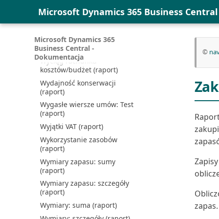
Microsoft Dynamics 365 Business Centra
Wizyta konserwacyjna:
Planowanie (raport)
Wycena zapasów (raport)
Microsoft Dynamics 365
Wyciąg nabywcy (raport)
Business Central -
©
nav
Dokumentacja
Wyciąg rachunku
kosztów/budżet (raport)
Zak
Wydajność konserwacji
(raport)
Wygasłe wiersze umów: Test
(raport)
Rapor
Wyjątki VAT (raport)
zakup
Wykorzystanie zasobów
zapas
(raport)
Zapisy
Wymiary zapasu: sumy
(raport)
oblicz
Wymiary zapasu: szczegóły
(raport)
Oblicz
Wymiary: suma (raport)
zapas.
Wymiary: szczegóły (raport)