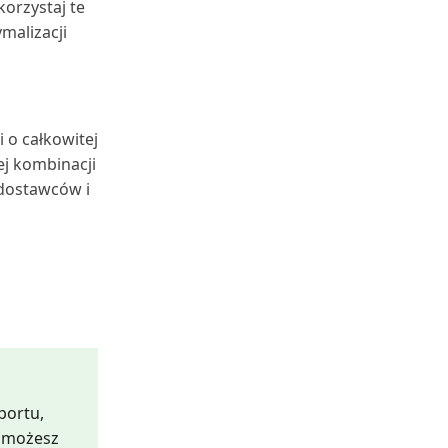
orzystaj te
malizacji
 o całkowitej
ej kombinacji
dostawców i
portu,
b możesz