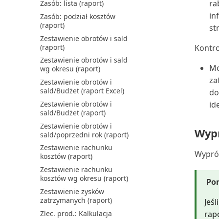
ra
Zasób: lista (raport)
in
Zasób: podział kosztów
(raport)
st
Zestawienie obrotów i sald
(raport)
Kontro
Zestawienie obrotów i sald
Mo
wg okresu (raport)
za
Zestawienie obrotów i
sald/Budżet (raport Excel)
do
Zestawienie obrotów i
id
sald/Budżet (raport)
Zestawienie obrotów i
Wypr
sald/poprzedni rok (raport)
Zestawienie rachunku
Wyprób
kosztów (raport)
Zestawienie rachunku
kosztów wg okresu (raport)
Po
Zestawienie zysków
zatrzymanych (raport)
Jeś
Zlec. prod.: Kalkulacja
rap