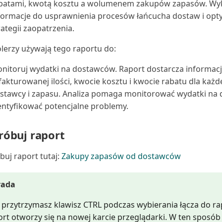
batami, kwotą kosztu a wolumenem zakupów zapasów. Wyk
formacje do usprawnienia procesów łańcucha dostaw i opty
rategii zaopatrzenia.
lerzy używają tego raportu do:
nitoruj wydatki na dostawców. Raport dostarcza informacji
fakturowanej ilości, kwocie kosztu i kwocie rabatu dla każd
stawcy i zapasu. Analiza pomaga monitorować wydatki na 
entyfikować potencjalne problemy.
óbuj raport
uj raport tutaj:
Zakupy zapasów od dostawców
rada
li przytrzymasz klawisz CTRL podczas wybierania łącza do ra
ort otworzy się na nowej karcie przeglądarki. W ten sposó