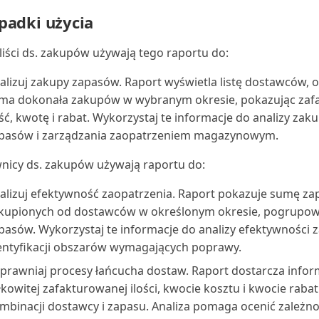
padki użycia
liści ds. zakupów używają tego raportu do:
alizuj zakupy zapasów. Raport wyświetla listę dostawców, 
rma dokonała zakupów w wybranym okresie, pokazując za
ość, kwotę i rabat. Wykorzystaj te informacje do analizy za
pasów i zarządzania zaopatrzeniem magazynowym.
nicy ds. zakupów używają raportu do:
alizuj efektywność zaopatrzenia. Raport pokazuje sumę z
kupionych od dostawców w określonym okresie, pogrupo
pasów. Wykorzystaj te informacje do analizy efektywności z
entyfikacji obszarów wymagających poprawy.
prawniaj procesy łańcucha dostaw. Raport dostarcza inform
łkowitej zafakturowanej ilości, kwocie kosztu i kwocie rabat
mbinacji dostawcy i zapasu. Analiza pomaga ocenić zależn