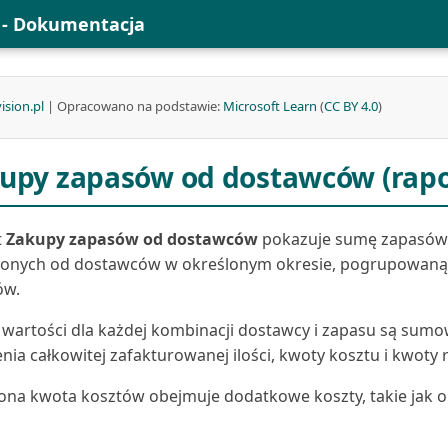
l - Dokumentacja
ision.pl
| Opracowano na podstawie:
Microsoft Learn
(
CC BY 4.0
)
upy zapasów od dostawców (rapo
t
Zakupy zapasów od dostawców
pokazuje sumę zapasów
ionych od dostawców w określonym okresie, pogrupowaną
ów.
 wartości dla każdej kombinacji dostawcy i zapasu są sum
enia całkowitej zafakturowanej ilości, kwoty kosztu i kwoty 
ona kwota kosztów obejmuje dodatkowe koszty, takie jak o