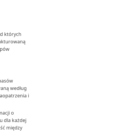
od których
fakturowaną
kupów
apasów
waną według
aopatrzenia i
acji o
u dla każdej
ość między