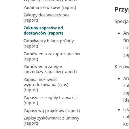
Zadania serwisowe (raport)
Przy
Zakupy dostawca/zapas
(raport)
Specja
Zakupy zapasów od
An
dostawców (raport)
fi
Zamykający bilans próbny
(raport)
il
Zamówienia zakupu zapasów
za
(raport)
Kierow
Zamówienia zaległe
sprzedaży zapasów (raport)
An
Zapas: możliwość
wyprodukowania (czas)
za
(raport)
za
Zapasy: szczegóły transakcji
id
(raport)
Us
Zapasy wg projektów (raport)
ca
Zapisy zysków/strat z umowy
(raport)
ko