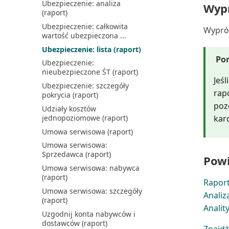
Ubezpieczenie: analiza
Wypr
(raport)
Ubezpieczenie: całkowita
Wyprób
wartość ubezpieczona ...
Ubezpieczenie: lista (raport)
Po
Ubezpieczenie:
nieubezpieczone ŚT (raport)
Jeś
Ubezpieczenie: szczegóły
rap
pokrycia (raport)
poz
Udziały kosztów
jednopoziomowe (raport)
karc
Umowa serwisowa (raport)
Umowa serwisowa:
Sprzedawca (raport)
Powi
Umowa serwisowa: nabywca
(raport)
Raport
Umowa serwisowa: szczegóły
Analiz
(raport)
Analit
Uzgodnij konta nabywców i
dostawców (raport)