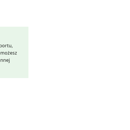
portu,
b możesz
innej