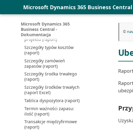
Microsoft Dynamics 365 Business Centra
Szansa sprzedaży: Szczegóły
(raport)
Szczegółowe zestawienie
Microsoft Dynamics 365
obrotów i sald (raport)
Business Central -
©
nav
Szczegóły transakcji zadania
Dokumentacja
projektu (raport)
Szczegóły typów kosztów
Ube
(raport)
Szczegóły zamówień
zapasów (raport)
Rapor
Szczegóły środka trwałego
(raport)
Raport
Szczegóły środków trwałych
ubezpi
(raport Excel)
Tablica dyspozytora (raport)
Przy
Termin ważności zapasu:
ilość (raport)
Uzyska
Transakcje międzyfirmowe
(raport)