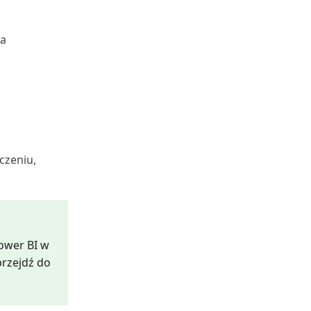
a
aczeniu,
ower BI w
przejdź do