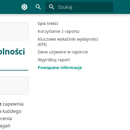
Inicjowanie wyszukiwania
Spis treści
Korzystanie z raportu
Kluczowe wskaźniki wydajności
(KPI)
lności
Dane używane w raporcie
Wypróbuj raport
Powiązane informacje
e
zapewnia
la każdego
cenia
magań