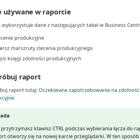
 używane w raporcie
 wykorzystuje dane z następujących tabel w Business Centr
ecenie produkcyjne
ersz marszruty zlecenia produkcyjnego
pis księgi zdolności produkcyjnych
óbuj raport
uj raport tutaj:
Oczekiwane zapotrzebowanie na zdolnośc
kcyjne
rada
li przytrzymasz klawisz CTRL podczas wybierania łącza do ra
ort otworzy się na nowej karcie przeglądarki. W ten sposó