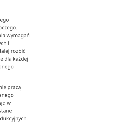
nego
oczego.
enia wymagań
ch i
lej rozbić
e dla każdej
wanego
nie pracą
wanego
ląd w
stane
odukcyjnych.