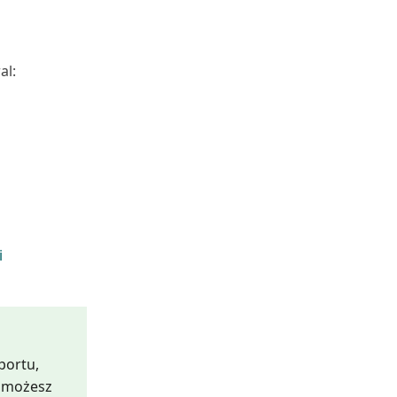
al:
i
portu,
b możesz