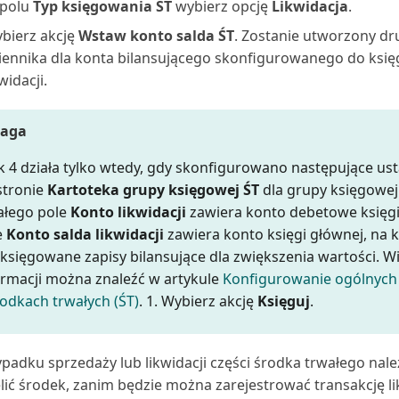
polu
Typ księgowania ŚT
wybierz opcję
Likwidacja
.
bierz akcję
Wstaw konto salda ŚT
. Zostanie utworzony dr
iennika dla konta bilansującego skonfigurowanego do ksi
widacji.
aga
k 4 działa tylko wtedy, gdy skonfigurowano następujące ust
stronie
Kartoteka grupy księgowej ŚT
dla grupy księgowej
ałego pole
Konto likwidacji
zawiera konto debetowe księgi
e
Konto salda likwidacji
zawiera konto księgi głównej, na 
 księgowane zapisy bilansujące dla zwiększenia wartości. Wi
ormacji można znaleźć w artykule
Konfigurowanie ogólnych 
rodkach trwałych (ŚT)
. 1. Wybierz akcję
Księguj
.
padku sprzedaży lub likwidacji części środka trwałego nale
lić środek, zanim będzie można zarejestrować transakcję lik