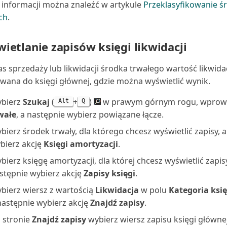
 informacji można znaleźć w artykule
Przeklasyfikowanie 
ch
.
ietlanie zapisów księgi likwidacji
s sprzedaży lub likwidacji środka trwałego wartość likwidac
wana do księgi głównej, gdzie można wyświetlić wynik.
bierz
Szukaj
(
+
)
w prawym górnym rogu, wpro
Alt
Q
wałe
, a następnie wybierz powiązane łącze.
bierz środek trwały, dla którego chcesz wyświetlić zapisy, 
bierz akcję
Księgi amortyzacji
.
bierz księgę amortyzacji, dla której chcesz wyświetlić zapisy
stępnie wybierz akcję
Zapisy księgi
.
bierz wiersz z wartością
Likwidacja
w polu
Kategoria ksi
następnie wybierz akcję
Znajdź zapisy
.
 stronie
Znajdź zapisy
wybierz wiersz zapisu księgi głównej