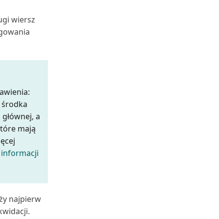
ugi wiersz
ęgowania
awienia:
 środka
 głównej, a
które mają
ęcej
informacji
ży najpierw
widacji.