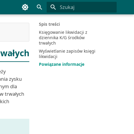
Inicjowanie wyszukiwania
Spis treści
Księgowanie likwidacji z
dziennika K/G środków
trwałych
rwałych
Wyświetlanie zapisów księgi
likwidacji
Powiązane informacje
eży
ania zysku
anym dla
w trwałych
kich