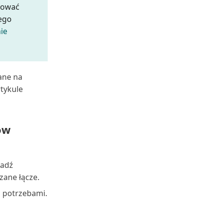
rować
wego
ie
ane na
rtykule
ów
adź
zane łącze.
z potrzebami.