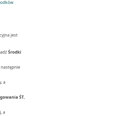
środków
yjna jest
wadź
Środki
a następnie
, a
ęgowania ŚT
,
, a