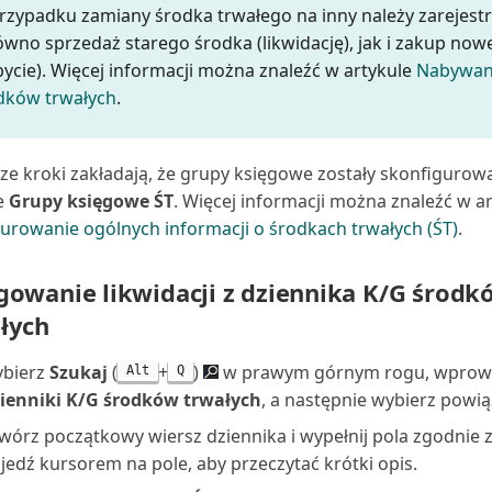
rzypadku zamiany środka trwałego na inny należy zarejest
ówno sprzedaż starego środka (likwidację), jak i zakup no
bycie). Więcej informacji można znaleźć w artykule
Nabywan
dków trwałych
.
ze kroki zakładają, że grupy księgowe zostały skonfigurow
e
Grupy księgowe ŚT
. Więcej informacji można znaleźć w a
urowanie ogólnych informacji o środkach trwałych (ŚT)
.
gowanie likwidacji z dziennika K/G środk
łych
bierz
Szukaj
(
+
)
w prawym górnym rogu, wprow
Alt
Q
ienniki K/G środków trwałych
, a następnie wybierz powią
wórz początkowy wiersz dziennika i wypełnij pola zgodnie 
jedź kursorem na pole, aby przeczytać krótki opis.