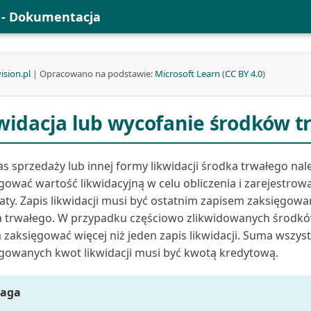
l - Dokumentacja
ision.pl
| Opracowano na podstawie:
Microsoft Learn
(
CC BY 4.0
)
widacja lub wycofanie środków t
s sprzedaży lub innej formy likwidacji środka trwałego nal
gować wartość likwidacyjną w celu obliczenia i zarejestrow
raty. Zapis likwidacji musi być ostatnim zapisem zaksięgow
 trwałego. W przypadku częściowo zlikwidowanych środkó
zaksięgować więcej niż jeden zapis likwidacji. Suma wszyst
gowanych kwot likwidacji musi być kwotą kredytową.
aga