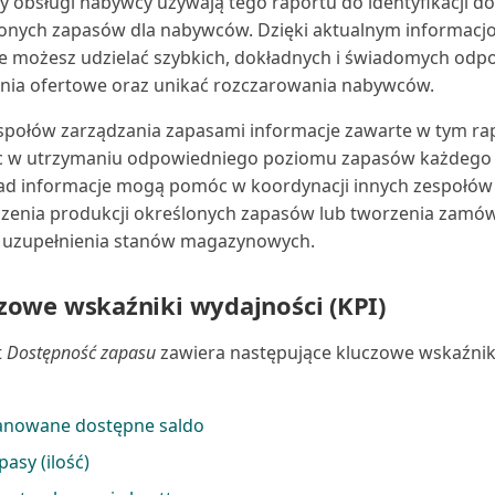
y obsługi nabywcy używają tego raportu do identyfikacji d
onych zapasów dla nabywców. Dzięki aktualnym informac
e możesz udzielać szybkich, dokładnych i świadomych odp
nia ofertowe oraz unikać rozczarowania nabywców.
społów zarządzania zapasami informacje zawarte w tym r
 w utrzymaniu odpowiedniego poziomu zapasów każdego 
ad informacje mogą pomóc w koordynacji innych zespołów
zenia produkcji określonych zapasów lub tworzenia zamó
 uzupełnienia stanów magazynowych.
zowe wskaźniki wydajności (KPI)
t
Dostępność zapasu
zawiera następujące kluczowe wskaźnik
anowane dostępne saldo
pasy (ilość)