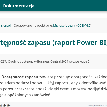
l - Dokumentacja
ision.pl
| Opracowano na podstawie:
Microsoft Learn
(
CC BY 4.0
)
tępność zapasu (raport Power BI
CZY:
Ogólnie dostępne w Business Central 2024 release wave 2.
t
Dostępność zapasu
zawiera przegląd dostępności każde
ględem podaży i popytu. Użyj raportu, aby zidentyfikować 
h popyt przekracza podaż, dzięki czemu możesz podjąć dzia
ęcia opóźnionych zamówień.