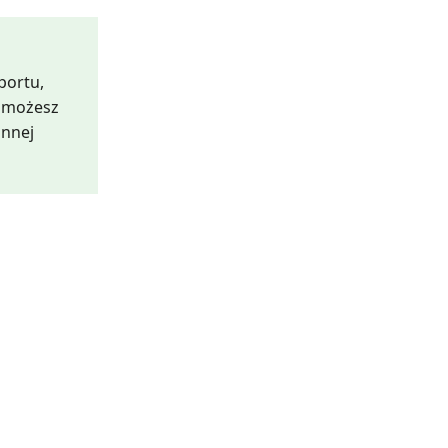
portu,
b możesz
innej