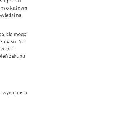
ostępności
jom o każdym
owiedzi na
aporcie mogą
zapasu. Na
 w celu
wień zakupu
i wydajności