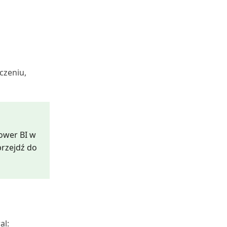
aczeniu,
ower BI w
przejdź do
al: