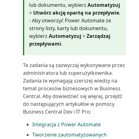
lub dokumentu, wybierz
Automatyzuj
Używanie VAT niepodlegającego
Projekty wg nabywców (raport)
>
Utwórz akcję opartą na przepływie
.
odliczeniu
- Aby otworzyć Power Automate ze
Przedmiot serwisu: Zużycie
strony listy, karty lub dokumentu,
Waluty w Business Central
zasobów (raport)
wybierz
Automatyzuj
>
Zarządzaj
przepływami
.
Wbudowane raporty finansowe
Przedmioty serwisu (raport)
w Business Central
Przedmioty serwisu bez
Te zadania są zazwyczaj wykonywane przez
Wbudowane raporty rachunku
gwarancji (raport)
administratora lub superużytkownika.
kosztów w Business C...
Zadania te wymagają szerszej wiedzy na
Przedpłacone zapisy kontraktu
temat procesów biznesowych w Business
Wbudowane raporty VAT w
(raport)
Central. Aby dowiedzieć się więcej, przejdź
Business Central
do następujących artykułów w pomocy
Płatności wstrzymane (raport)
Business Central Dev i IT Pro:
Wiekowanie należności (z datą
wsteczną)
Integracja z Power Automate
Rachunek przepływów
pieniężnych (raport)
Tworzenie zautomatyzowanych
Wiekowanie zobowiązań (z datą