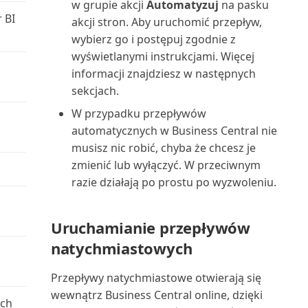
Praca z okresami zapasów
raportów za pomoc...
w grupie akcji
Automatyzuj
na pasku
 BI
Łączenie z Microsoft Dataverse
akcji stron. Aby uruchomić przepływ,
Nabywca: uproszczone
Praca z przeglądami
Uruchamianie i drukowanie
wybierz go i postępuj zgodnie z
wiekowanie podsumowania (...
Środowiska piaskownicy
finansowymi w programie Exc...
raportów w Business C...
wyświetlanymi instrukcjami. Więcej
informacji znajdziesz w następnych
Nabywca: lista 10 najlepszych
Praca z przychodami cyklicznymi
Uruchamianie zadań
sekcjach.
(raport)
wsadowych i XMLportów
W przypadku przepływów
Praca z raportowaniem Intrastat
Nabywca: lista sprzedaży
automatycznych w Business Central nie
Ustawianie układu raportu
(raport)
musisz nic robić, chyba że chcesz je
Praca z wymiarami w celu
zmienić lub wyłączyć. W przeciwnym
śledzenia i analizowan...
Uzgadnianie płatności z
Nabywca: potwierdzenie
razie działają po prostu po wyzwoleniu.
rozszerzeniem Envestnet...
płatności (raport)
Przegląd finansowy
Używanie Business Central z
Uruchamianie przepływów
Nabywca: szczegółowy bilans
Outlookiem
Przegląd przepływów
próbny (raport)
natychmiastowych
pieniężnych
Używanie kluczy alokacji w
Nabywca: zestawienie obrotów i
Przepływy natychmiastowe otwierają się
dziennikach głównych
Przeglądanie kont księgi
sald (raport)
wewnątrz Business Central online, dzięki
ych
głównej