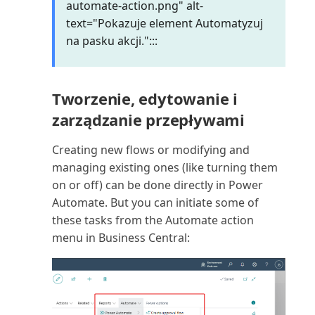
widoków list
numerów identyfikacji p...
Plan dostępności zapasów
automate-action.png" alt-
(raport)
text="Pokazuje element Automatyzuj
Zarządzanie uprawnieniami za
Szczegółowe zapisy księgi
na pasku akcji.":::
pomocą grup użytko...
dostawców
Plan kont (raport)
Zmienianie ustawień
Szczegółowe zapisy księgi
Podsumowanie odroczeń:
Tworzenie, edytowanie i
podstawowych dla bieżącego ...
nabywców (raport Powe...
Sprzedaż (raport)
zarządzanie przepływami
Zmienianie wyświetlanych
Terminologia w rachunku
Podsumowanie odroczeń K/G
Creating new flows or modifying and
funkcji
kosztów
(raport)
managing existing ones (like turning them
on or off) can be done directly in Power
Znajdowanie powiązanych
Tolerancja płatności i tolerancja
Podsumowanie odroczeń
Automate. But you can initiate some of
zapisów dla dokumentów
rabatu płatni...
zakupów (raport)
these tasks from the Automate action
menu in Business Central:
Znajdowanie stron i raportów za
Transakcje zakupu z udziałem
Pojemnik korygujący magazynu
pomocą Eksplora...
strony trzeciej w UE
(raport)
Tworzenie budżetów K/G
Porównanie sald: poprzedni rok
(raport)