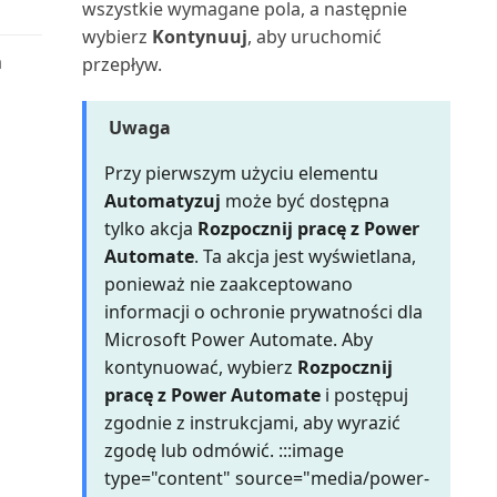
wszystkie wymagane pola, a następnie
układów raportów
Rejestrowanie i zwrot wydatków
Oblicz i zaksięguj rozliczenie
wybierz
Kontynuuj
, aby uruchomić
pracowników
podatkowe (raport)
a
przepływ.
Wysyłanie dokumentów i
wiadomości e-mail
Rejestrowanie wydatków lub
Oferta serwisowa (raport
przychodów bezpośred...
dokumentu)
Uwaga
Wyszukiwanie określonych
Przy pierwszym użyciu elementu
danych
Rejestrowanie zapisów
Oferta umowy serwisowej
Automatyzuj
może być dostępna
zrównoważonego rozwoju
(raport dokumentu)
Wyszukiwanie stron i informacji
tylko akcja
Rozpocznij pracę z Power
za pomocą funkc...
Rentowność
Automate
. Ta akcja jest wyświetlana,
Oferta umowy serwisowej:
ponieważ nie zaakceptowano
szczegóły (raport)
Wyświetlanie raportu testowego
Rozliczanie zapisów w różnych
informacji o ochronie prywatności dla
przed zaksięgowa...
walutach
Microsoft Power Automate. Aby
Oferty umów do podpisania
kontynuować, wybierz
Rozpocznij
(raport)
Wyświetlanie użytecznych
Rozwiązywanie problemów i
pracę z Power Automate
i postępuj
informacji w Centrach ról
korygowanie wymiarów
Opłaty za zapasy: specyfikacja
zgodnie z instrukcjami, aby wyrazić
(raport)
zgodę lub odmówić. :::image
Zapisywanie i personalizowanie
Sprawdzanie poprawności
type="content" source="media/power-