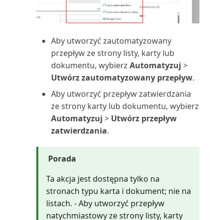
Tworzenie budżetów kosztów
Poziom obciążenia serwisu
Tworzenie faktur zaliczkowych
(raport)
Aby utworzyć zautomatyzowany
przepływ ze strony listy, karty lub
Usuwanie i ponowne
Prognoza produkcji (raport)
dokumentu, wybierz
Automatyzuj
>
stosowanie zapisów zapasów
Utwórz zautomatyzowany przepływ
.
Prognozowana wartość środka
Usuwanie zapisów budżetu
Aby utworzyć przepływ zatwierdzania
trwałego (raport)
kosztów
ze strony karty lub dokumentu, wybierz
Prognozowana wartość
Automatyzuj
>
Utwórz przepływ
Uzgadnianie kosztów zapasów z
środków trwałych (raport E...
zatwierdzania
.
księgą główną
Projekt wg zapasów (raport)
Porada
Używanie dokumentów
elektronicznych w procesie ...
Projekt: PWT do K/G (raport)
Ta akcja jest dostępna tylko na
stronach typu karta i dokument; nie na
Używanie dokumentów
Projekt: Wartości rzeczywiste
listach. - Aby utworzyć przepływ
elektronicznych w sprzedaży
względem budżetu...
natychmiastowy ze strony listy, karty