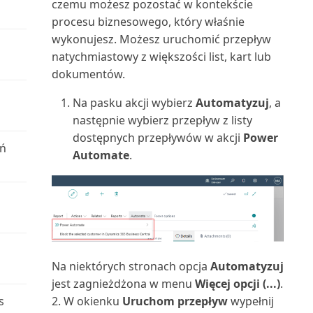
czemu możesz pozostać w kontekście
Używanie rozszerzenia do
Należności-Zobowiązania
procesu biznesowego, który właśnie
importu plików QuickBo...
Przenoszenie i księgowanie
(raport)
wykonujesz. Możesz uruchomić przepływ
zapisów kosztów
natychmiastowy z większości list, kart lub
Używanie rozszerzenia
Numery dokumentów środków
dokumentów.
formatów plików podatkowy...
Przesyłanie raportów VAT do
trwałych (raport)
urzędów skarbowych
Na pasku akcji wybierz
Automatyzuj
, a
Używanie rozszerzenia
Obciążenie centrum
następnie wybierz przepływ z listy
Prognoza sprzedaży i zapa...
Przeszacowanie sald kont księgi
maszynowego (raport)
dostępnych przepływów w akcji
Power
eń
głównej
Automate
.
WorldPay Payments Standard
Obciążenie gniazda
Płynność
produkcyjnego/wykres (raport)
Wprowadzanie danych w
Business Central
Rachunek zysków i strat według
Obciążenie gniazda roboczego
miesięcy
(raport)
Wprowadzanie dat i godzin w
Na niektórych stronach opcja
Automatyzuj
Business Central
Raportowanie finansowe: często
Obciążenie gniazda
jest zagnieżdżona w menu
Więcej opcji (...)
.
zadawane pytania
roboczego/Wykres (raport)
s
2. W okienku
Uruchom przepływ
wypełnij
Wprowadzenie do tworzenia