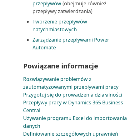
przepływów
(obejmuje również
wsteczną)
Rachunek zysków i strat (raport)
przepływy zatwierdzania)
Tworzenie przepływów
Wiele numerów rejestracji VAT
Raport uzgodnienia VAT (raport)
natychmiastowych
Wskaźniki KPI i miary aplikacji
Raportowanie finansowe
Zarządzanie przepływami Power
Finanse (Power BI)
(raport)
Automate
Wybór raportów dla raportów
Rejestr K/G (raport)
Powiązane informacje
finansowych w Busin...
Rejestr konserwacji (raport)
Rozwiązywanie problemów z
Wyświetlanie raportu
zautomatyzowanymi przepływami pracy
finansowego
Rejestr projektów (raport)
Przygotuj się do prowadzenia działalności
Przepływy pracy w Dynamics 365 Business
Zamykanie zapisów księgi
Rejestr ubezpieczeń (raport)
Central
zapasów pochodzących z...
Używanie programu Excel do importowania
Rejestr VAT (raport)
danych
Zapisy księgi głównej
Definiowanie szczegółowych uprawnień
Rejestr zasobów (raport)