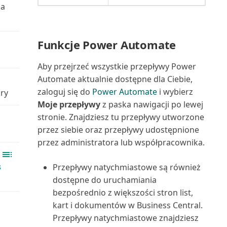
ia
Opóźnione płatności
Lista środków trwałych (raport)
Zarządzanie intencją dostępu do
(Należności)
Skrócona klawiaturowa
bazy danych w B...
instrukcja obsługi: tylk...
Miejsce użycia (najwyższy
Funkcje Power Automate
Plan kont zrównoważonego
poziom) (raport)
Zarządzanie magazynem przez
rozwoju i księga
Skróty klawiaturowe
Aby przejrzeć wszystkie przepływy Power
usuwanie dokumentów...
Montaż na zamówienie:
Automate aktualnie dostępne dla Ciebie,
Planowanie zadań korygowania
Sortowanie, wyszukiwanie i
Sprzedaż: informacje (r...
zaloguj się do
Power Automate
i wybierz
ury
Zarządzanie synchronizacją
i uzgadniania kosz...
filtrowanie danych n...
Moje przepływy
z paska nawigacji po lewej
danych głównych
Nabywca: Lista 10
stronie. Znajdziesz tu przepływy utworzone
Polecenie zapłaty SEPA w
Tworzenie serii numeracji
najważniejszych Excel (rapor...
przez siebie oraz przepływy udostępnione
Zarządzanie szyfrowaniem
Business Central
danych | Microsoft Docs
przez administratora lub współpracownika.
Tworzenie użytkowników
Nabywca: podsumowanie
Porównanie z budżetem
zgodnie z licencjami
zamówień (raport)
s
Zarządzanie ustawieniami i
Przepływy natychmiastowe są również
preferencjami użytko...
dostępne do uruchamiania
Praca z okresami
Tworzenie zakładki do strony
Nabywca: Saldo do dnia (raport)
bezpośrednio z większości stron list,
obrachunkowymi i latami
lub raportu w cent...
Zarządzanie użytkownikami i
obrach...
kart i dokumentów w Business Central.
Nabywca: szczegóły zamówienia
rolami
Udostępnianie i eksportowanie
Przepływy natychmiastowe znajdziesz
(raport)