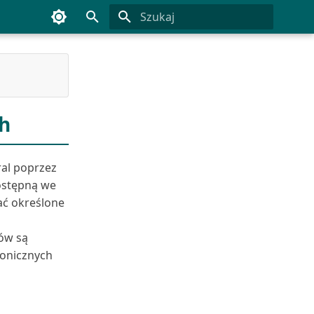
Inicjowanie wyszukiwania
ch
ral poprzez
ostępną we
ać określone
ów są
ronicznych