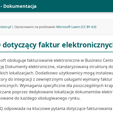
l - Dokumentacja
ision.pl
| Opracowano na podstawie:
Microsoft Learn
(
CC BY 4.0
)
 dotyczący faktur elektroniczny
oft obsługuje fakturowanie elektroniczne w Business Cent
cję Dokumenty elektroniczne, standaryzowaną strukturę d
kich lokalizacjach. Dodatkowo użytkownicy mogą instalow
ory do integracji z zewnętrznymi usługami wymiany faktur
onicznych. Wymagania specyficzne dla poszczególnych kraj
czane poprzez dedykowane lokalizacje dokumentów elekt
sowane do każdego obsługiwanego rynku.
Q odpowiada na kluczowe pytania dotyczące fakturowania