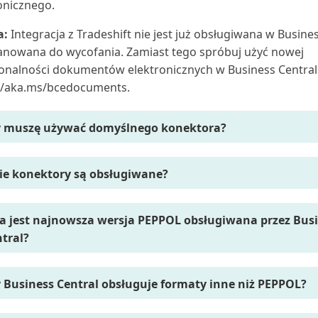
onicznego.
a:
Integracja z Tradeshift nie jest już obsługiwana w Busines
lanowana do wycofania. Zamiast tego spróbuj użyć nowej
onalności dokumentów elektronicznych w Business Central
//aka.ms/bcedocuments.
y muszę używać domyślnego konektora?
ie konektory są obsługiwane?
a jest najnowsza wersja PEPPOL obsługiwana przez Bus
tral?
 Business Central obsługuje formaty inne niż PEPPOL?