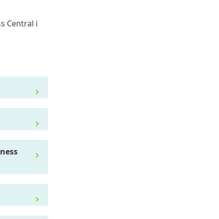
s Central i
iness