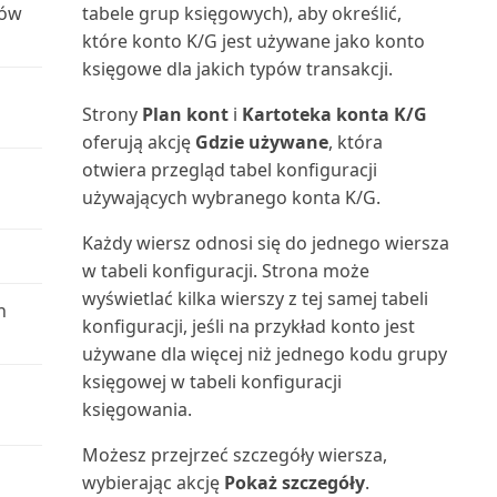
układów raportów
ków
tabele grup księgowych), aby określić,
Oblicz i zaksięguj rozliczenie
Śledzenie wierszy zamówienia
które konto K/G jest używane jako konto
podatkowe (raport)
do powiązanych dok...
Wysyłanie dokumentów i
księgowe dla jakich typów transakcji.
wiadomości e-mail
Oferta serwisowa (raport
Strony
Plan kont
i
Kartoteka konta K/G
dokumentu)
oferują akcję
Gdzie używane
, która
Wyszukiwanie określonych
otwiera przegląd tabel konfiguracji
danych
Oferta umowy serwisowej
używających wybranego konta K/G.
(raport dokumentu)
Wyszukiwanie stron i informacji
Każdy wiersz odnosi się do jednego wiersza
za pomocą funkc...
Oferta umowy serwisowej:
w tabeli konfiguracji. Strona może
szczegóły (raport)
wyświetlać kilka wierszy z tej samej tabeli
Wyświetlanie raportu testowego
h
konfiguracji, jeśli na przykład konto jest
przed zaksięgowa...
Oferty umów do podpisania
używane dla więcej niż jednego kodu grupy
(raport)
księgowej w tabeli konfiguracji
Wyświetlanie użytecznych
księgowania.
informacji w Centrach ról
Opłaty za zapasy: specyfikacja
(raport)
Możesz przejrzeć szczegóły wiersza,
Zapisywanie i personalizowanie
wybierając akcję
Pokaż szczegóły
.