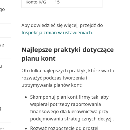
Konto K/G
15
ego
Projekty wg nabywców (raport)
Przedmiot serwisu: Zużycie
Aby dowiedzieć się więcej, przejdź do
zasobów (raport)
Inspekcja zmian w ustawieniach
.
we
Przedmioty serwisu (raport)
Najlepsze praktyki dotyczące
planu kont
Przedmioty serwisu bez
u
gwarancji (raport)
Oto kilka najlepszych praktyk, które warto
rozważyć podczas tworzenia i
Przedpłacone zapisy kontraktu
utrzymywania planów kont:
(raport)
Skomponuj plan kont firmy tak, aby
Płatności wstrzymane (raport)
wspierał potrzeby raportowania
ą
finansowego dla kierownictwa przy
Rachunek przepływów
podejmowaniu strategicznych decyzji.
pieniężnych (raport)
Rozważ rozpoczęcie od prostej
tą