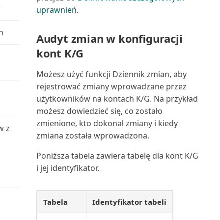
w
uprawnień
.
Poziom obciążenia serwisu
h
(raport)
Audyt zmian w konfiguracji
kont K/G
Prognoza produkcji (raport)
Możesz użyć funkcji Dziennik zmian, aby
Prognozowana wartość środka
rejestrować zmiany wprowadzane przez
trwałego (raport)
użytkowników na kontach K/G. Na przykład
możesz dowiedzieć się, co zostało
Prognozowana wartość
zmienione, kto dokonał zmiany i kiedy
w z
środków trwałych (raport E...
zmiana została wprowadzona.
Projekt wg zapasów (raport)
Poniższa tabela zawiera tabelę dla kont K/G
i jej identyfikator.
Projekt: PWT do K/G (raport)
Projekt: Wartości rzeczywiste
Tabela
Identyfikator tabeli
względem budżetu...