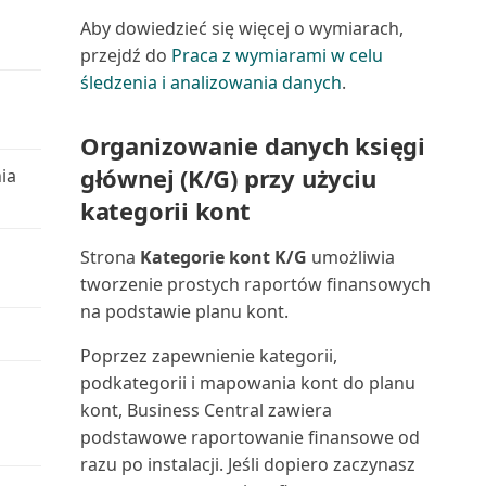
Używanie danych do tworzenia
Lista środków trwałych (raport)
Aby dowiedzieć się więcej o wymiarach,
aplikacji | Micros...
Zarządzanie intencją dostępu do
Skrócona klawiaturowa
przejdź do
Praca z wymiarami w celu
bazy danych w B...
instrukcja obsługi: tylk...
Miejsce użycia (najwyższy
śledzenia i analizowania danych
.
Używanie map online do
poziom) (raport)
znajdowania lokalizacji ...
Zarządzanie magazynem przez
Skróty klawiaturowe
Organizowanie danych księgi
usuwanie dokumentów...
Montaż na zamówienie:
Używanie OCR do
głównej (K/G) przy użyciu
ia
Sortowanie, wyszukiwanie i
Sprzedaż: informacje (r...
przekształcania PDF w e-faktury
Zarządzanie synchronizacją
filtrowanie danych n...
kategorii kont
danych głównych
Nabywca: Lista 10
Używanie programu Excel do
Tworzenie serii numeracji
Strona
Kategorie kont K/G
umożliwia
najważniejszych Excel (rapor...
importowania danych
Zarządzanie szyfrowaniem
tworzenie prostych raportów finansowych
danych | Microsoft Docs
Tworzenie użytkowników
na podstawie planu kont.
Nabywca: podsumowanie
Używanie przepływów Power
zgodnie z licencjami
zamówień (raport)
Poprzez zapewnienie kategorii,
Automate w Business C...
Zarządzanie ustawieniami i
podkategorii i mapowania kont do planu
preferencjami użytko...
Tworzenie zakładki do strony
Nabywca: Saldo do dnia (raport)
Używanie przepływów pracy
kont, Business Central zawiera
lub raportu w cent...
zatwierdzania
Zarządzanie użytkownikami i
podstawowe raportowanie finansowe od
Nabywca: szczegóły zamówienia
rolami
razu po instalacji. Jeśli dopiero zaczynasz
Udostępnianie i eksportowanie
(raport)