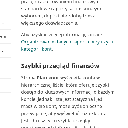
Wielojęzyczne aplikacje Power BI
pracę z raportowaniem finansowym,
raportów za pomoc...
dla Business C...
Łączenie z Microsoft Dataverse
standardowe raporty są doskonałym
Nabywca: uproszczone
Uruchamianie i drukowanie
wyborem, dopóki nie zdobędziesz
wiekowanie podsumowania (...
Wprowadzanie zewnętrznych
Środowiska piaskownicy
..
raportów w Business C...
większego doświadczenia.
numerów dokumentów
Nabywca: lista 10 najlepszych
Aby uzyskać więcej informacji, zobacz
ymi
Uruchamianie zadań
(raport)
Organizowanie danych raportu przy użyciu
Wybór raportów w Business
wsadowych i XMLportów
kategorii kont
.
Central
tat
Nabywca: lista sprzedaży
Ustawianie układu raportu
(raport)
Wymiana danych
Szybki przegląd finansów
Uzgadnianie płatności z
Nabywca: potwierdzenie
Wyszukiwanie kontaktów z
Strona
Plan kont
wyświetla konta w
rozszerzeniem Envestnet...
płatności (raport)
Microsoft Teams
hierarchicznej liście, która oferuje szybki
dostęp do kluczowych informacji o każdym
Używanie Business Central z
Nabywca: szczegółowy bilans
Wyświetlanie i edytowanie w
Outlookiem
koncie. Jednak lista jest statyczna i jeśli
próbny (raport)
programie Excel z B...
masz wiele kont, może być konieczne
Używanie kluczy alokacji w
przewijanie, aby wyświetlić różne konta.
Nabywca: zestawienie obrotów i
Wyświetlanie niestandardowych
dziennikach głównych
Jeśli chcesz tylko szybki przegląd
sald (raport)
raportów Power BI
podstawowych informacji, takich jak