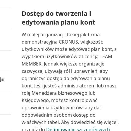
widoków list
Plan dostępności zapasów
(raport)
Dostęp do tworzenia i
Zarządzanie uprawnieniami za
edytowania planu kont
pomocą grup użytko...
Plan kont (raport)
W małej organizacji, takiej jak firma
Zmienianie ustawień
Podsumowanie odroczeń:
demonstracyjna CRONUS, większość
podstawowych dla bieżącego ...
Sprzedaż (raport)
użytkowników może edytować plan kont, z
wyjątkiem użytkowników z licencją TEAM
Zmienianie wyświetlanych
Podsumowanie odroczeń K/G
MEMBER. Jednak większe organizacje
funkcji
(raport)
zazwyczaj używają ról i uprawnień, aby
ograniczyć dostęp do edytowania planu
Znajdowanie powiązanych
ja
Podsumowanie odroczeń
zapisów dla dokumentów
kont. Jeśli jesteś administratorem lub masz
zakupów (raport)
rolę Menedżera biznesowego lub
Znajdowanie stron i raportów za
Księgowego, możesz kontrolować
Pojemnik korygujący magazynu
pomocą Eksplora...
uprawnienia użytkowników, aby dać
(raport)
odpowiednim osobom dostęp do
właściwych tabel. Aby dowiedzieć się więcej,
Porównanie sald: poprzedni rok
przejdź do
Definiowanie szczegółowych
(raport)