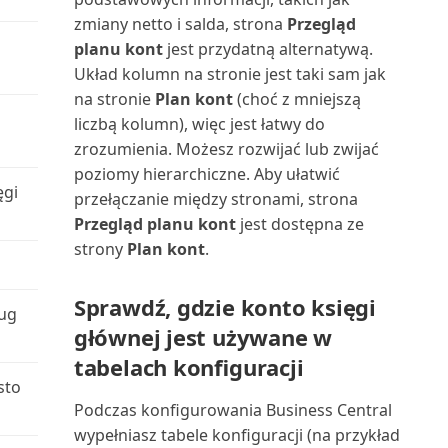
Używanie rozszerzenia do
zmiany netto i salda, strona
Przegląd
Należności-Zobowiązania
Zatwierdzanie lub odrzucanie
importu plików QuickBo...
planu kont
jest przydatną alternatywą.
(raport)
dokumentów w przep...
Układ kolumn na stronie jest taki sam jak
Używanie rozszerzenia
Numery dokumentów środków
na stronie
Plan kont
(choć z mniejszą
Zawartość w trakcie
formatów plików podatkowy...
trwałych (raport)
liczbą kolumn), więc jest łatwy do
przygotowywania
zrozumienia. Możesz rozwijać lub zwijać
Używanie rozszerzenia
Obciążenie centrum
poziomy hierarchiczne. Aby ułatwić
Zmiana firmy i innych ustawień
Prognoza sprzedaży i zapa...
ęgi
maszynowego (raport)
przełączanie między stronami, strona
w Teams
Przegląd planu kont
jest dostępna ze
WorldPay Payments Standard
Obciążenie gniazda
strony
Plan kont
.
Znajdowanie zaksięgowanych
produkcyjnego/wykres (raport)
dokumentów bez dokum...
Wprowadzanie danych w
Sprawdź, gdzie konto księgi
Business Central
ług
Obciążenie gniazda roboczego
głównej jest używane w
Łączenie programów Excel,
(raport)
Word, Outlook, OneDri...
Wprowadzanie dat i godzin w
tabelach konfiguracji
Business Central
sto
Obciążenie gniazda
Łączenie z Power BI z Business
Podczas konfigurowania Business Central
roboczego/Wykres (raport)
Central on-premi...
Wprowadzenie do tworzenia
wypełniasz tabele konfiguracji (na przykład