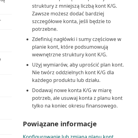
struktury z mniejszą liczbą kont K/G.
Rachunek zysków i strat (raport)
Zawsze możesz dodać bardziej
szczegółowe konta, jeśli będzie to
T
Raport uzgodnienia VAT (raport)
potrzebne.
Raportowanie finansowe
Zdefiniuj nagłówki i sumy częściowe w
(raport)
planie kont, które podsumowują
wewnętrzne struktury kont K/G.
w
Rejestr K/G (raport)
Użyj wymiarów, aby uprościć plan kont.
Nie twórz oddzielnych kont K/G dla
Rejestr konserwacji (raport)
każdego produktu lub działu.
Dodawaj nowe konta K/G w miarę
Rejestr projektów (raport)
potrzeb, ale usuwaj konta z planu kont
tylko na koniec okresu finansowego.
Rejestr ubezpieczeń (raport)
Rejestr VAT (raport)
Powiązane informacje
Rejestr zasobów (raport)
Konfigurowanie lub zmiana planu kont