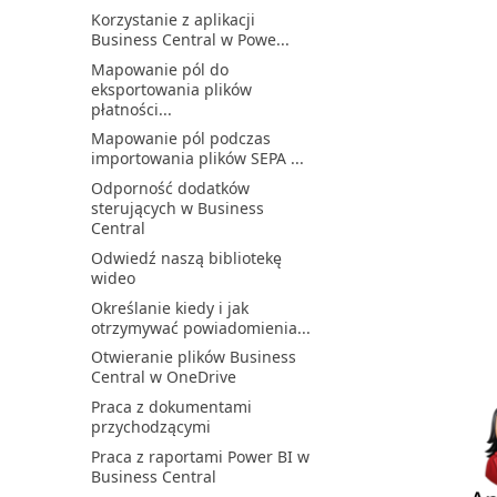
finansowych
Sprzęganie i synchronizacja
Korzystanie z aplikacji
Konfigurowanie rachunku
Business Central w Powe...
Synchronizacja Business
kosztów
Central i Dataverse
Mapowanie pól do
Konfigurowanie
eksportowania plików
Synchronizacja i integracja
raportowania Intrastat
płatności...
danych
Konfigurowanie walut
Mapowanie pól podczas
Synchronizacja kontaktów w
importowania plików SEPA ...
Business Central z k...
Konfigurowanie warunków i
poziomów monitów
Odporność dodatków
Uaktualnianie integracji z
sterujących w Business
Dynamics 365 Sales
Konfigurowanie warunków
Central
odsetek
Używanie Business Central
Odwiedź naszą bibliotekę
bez Outlook
Konfigurowanie warunków
wideo
płatności
Używanie przepływu Power
Określanie kiedy i jak
Automate do terminowej...
Konfigurowanie wielu stóp
otrzymywać powiadomienia...
procentowych dla opóź...
Wcześniejsze włączanie
Otwieranie plików Business
nadchodzących funkcji
Konfigurowanie zaliczek
Central w OneDrive
Wdrażanie użytkowników za
Konfigurowanie zaokrąglania
Praca z dokumentami
pomocą list kontrolnych
faktury
przychodzącymi
Wprowadzenie do Business
Konfigurowanie łącznika
Praca z raportami Power BI w
Central i Power BI
dokumentów elektroniczn...
Business Central
Wprowadzenie do Microsoft
Konsolidowanie danych z