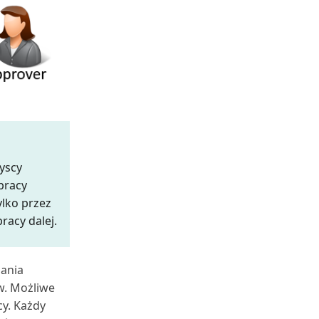
yscy
pracy
ylko przez
racy dalej.
dania
. Możliwe
y. Każdy