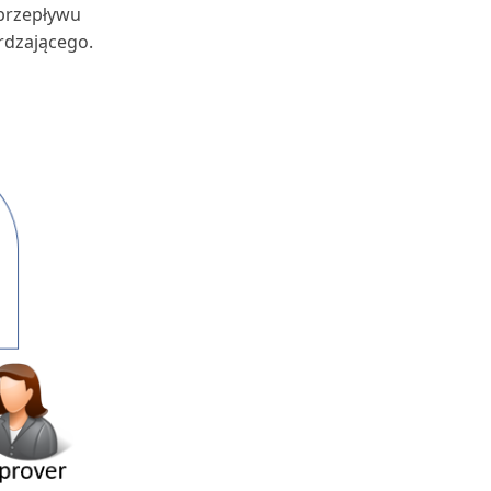
przepływu
rdzającego.