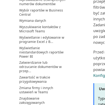
przepł
numerów dokumentów
Praca z wymiarami w celu
filtró
śledzenia i analizowan...
Wybór raportów w Business
być za
Central
Przegląd finansowy
innych
Wymiana danych
Przegląd przepływów
Zadani
pieniężnych
Wyszukiwanie kontaktów z
uwzglę
Microsoft Teams
Przeglądanie kont księgi
po zad
głównej
Wyświetlanie i edytowanie w
programie Excel z B...
nowych
Przenoszenie i księgowanie
zapisów kosztów
Wyświetlanie
Przed 
niestandardowych raportów
Przesyłanie raportów VAT do
Power BI
użytko
urzędów skarbowych
Zatwierdzanie lub
poprze
Przeszacowanie sald kont
odrzucanie dokumentów w
księgi głównej
powiad
przep...
Płynność
Konfig
Zawartość w trakcie
Rachunek zysków i strat
przygotowywania
według miesięcy
Zmiana firmy i innych
Uw
Raportowanie finansowe:
ustawień w Teams
często zadawane pytania
Typ
Znajdowanie
Rejestrowanie i zwrot
zaksięgowanych
zat