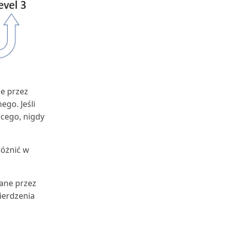
ne przez
go. Jeśli
ącego, nigdy
różnić w
lane przez
ierdzenia