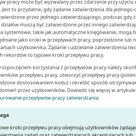
yw pracy może być wyzwalany przez zdarzenie przy użyciu
w. Jest to przydatne, gdy żądanie zatwierdzenia dla jednego 
twierdzone przez jednego zatwierdzającego, podczas gdy ż
 działów muszą być zatwierdzone przez innego zatwierdza
a systemowe, takie jak automatyczne księgowanie, mogą b
dniane jako kroki w przepływach pracy, poprzedzone lub 
aniach użytkownika. Żądanie i udzielanie zatwierdzenia tw
 rekordów to typowe kroki przepływu pracy.
rozpoczęciem korzystania z przepływów pracy należy skon
wników przepływu pracy, utworzyć przepływy pracy (potenc
dzone dostosowaniem kodu) i określić sposób otrzymywa
omień przez użytkowników. Dowiedz się więcej w artykule
urowanie przepływów pracy zatwierdzania
.
aga
owe kroki przepływu pracy obejmują użytkowników żądają
wierdzenia zadań oraz zatwierdzających akceptujących lub