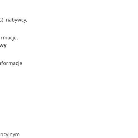
G), nabywcy,
ormacje,
owy
informacje
wencyjnym