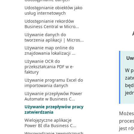
Opóźnione płatności
dostępu do bazy danych w
(Należności)
Udostępnianie obiektów jako
B...
usług internetowych
Plan kont zrównoważonego
Zarządzanie magazynem
rozwoju i księga
Udostępnianie rekordów
przez usuwanie
Business Central w Micro...
dokumentów...
Planowanie zadań
korygowania i uzgadniania
Używanie danych do
Zarządzanie synchronizacją
kosz...
tworzenia aplikacji | Micros...
danych głównych
Polecenie zapłaty SEPA w
Używanie map online do
Zarządzanie szyfrowaniem
Business Central
znajdowania lokalizacji ...
danych | Microsoft Docs
Uw
Porównanie z budżetem
Używanie OCR do
Zarządzanie ustawieniami i
przekształcania PDF w e-
preferencjami użytko...
Praca z okresami
W p
faktury
obrachunkowymi i latami
Zarządzanie użytkownikami i
zat
obrach...
Używanie programu Excel do
rolami
będ
importowania danych
Praca z okresami zapasów
Łączenie z Microsoft
jed
Używanie przepływów Power
Dataverse
Praca z przeglądami
Automate w Business C...
finansowymi w programie
Środowiska piaskownicy
Exc...
Używanie przepływów pracy
zatwierdzania
Możesz
Praca z przychodami
cyklicznymi
Wielojęzyczne aplikacje
proce
Power BI dla Business C...
Praca z raportowaniem
jest r
Intrastat
Wprowadzanie zewnętrznych