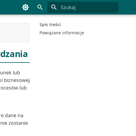
Inicjowanie wyszukiwania
Spis treści
Powiązane informacje
rdzania
runek lub
ki biznesowej
procesów lub
re dane na
nie zostanie