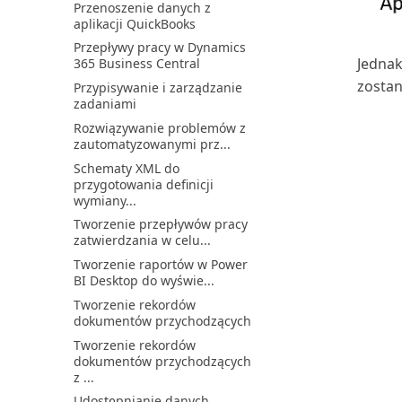
Przenoszenie danych z
Fabric i Business Cen...
wielu firm
aplikacji QuickBooks
Wyświetlanie blokad bazy
Konsolidowanie sald dla
Przepływy pracy w Dynamics
danych
firmy będącej jednocześ...
Jednak
365 Business Central
Wyświetlanie informacji o
Korygowanie przedpłat
zostan
Przypisywanie i zarządzanie
tabeli
Natychmiastowe rozliczanie
zadaniami
Wyświetlanie stanu zadań
faktur zakupu
Rozwiązywanie problemów z
synchronizacji
Odraczanie przychodów i
zautomatyzowanymi prz...
Włączanie integracji Power
wydatków
Schematy XML do
BI z Business Central
Określanie okresów
przygotowania definicji
Zadania administracyjne w
księgowania
wymiany...
Business Central
Określanie układu czeku
Tworzenie przepływów pracy
Zarządzanie aplikacjami
zatwierdzania w celu...
Omówienie dokumentów
AppSource
elektronicznych
Tworzenie raportów w Power
Zarządzanie dostępem do
BI Desktop do wyświe...
Omówienie księgowania
Business Central
kosztów
Tworzenie rekordów
Zarządzanie integracją
dokumentów przychodzących
Omówienie zarządzania
Microsoft Teams z Busine...
podatkiem VAT
Tworzenie rekordów
Zarządzanie integracją
dokumentów przychodzących
Omówienie zarządzania
OneDrive z Business Central
z ...
zrównoważonym rozwojem
Zarządzanie intencją
Udostępnianie danych