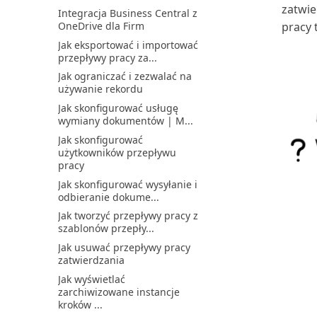
do analizy danych ...
synchronizacji
zatwi
Integracja Business Central z
Jak pracować z VAT przy
OneDrive dla Firm
pracy 
Modele własności danych na
sprzedaży i zakupach
potrzeby synchronizacji
Jak eksportować i importować
Konfiguracja grup
przepływy pracy za...
Obsługa brakujących
księgowych
wartości opcji
Jak ograniczać i zezwalać na
Konfigurowanie analizy
używanie rekordu
Odpowiadanie na żądania
przepływów pieniężnych
dotyczące danych osobow...
Jak skonfigurować usługę
Konfigurowanie aplikacji
wymiany dokumentów | M...
Określanie dostępnych
Power BI dla finansów
języków w środowisku
Jak skonfigurować
Konfigurowanie deklaracji
użytkowników przepływu
Omówienie informacji o
VAT
pracy
firmie
Konfigurowanie dodatkowych
Jak skonfigurować wysyłanie i
Omówienie konfiguracji i
walut
odbieranie dokume...
zarządzania drukarkami
Konfigurowanie e-
Jak tworzyć przepływy pracy z
OneDrive w Business
dokumentów
szablonów przepły...
Central: często zadawane p...
Konfigurowanie funkcji
Jak usuwać przepływy pracy
Optymalizacja programu
zrównoważonego rozwoju
zatwierdzania
Outlook dla skrzynki odb...
w...
Jak wyświetlać
Planowanie automatycznego
Konfigurowanie i
zarchiwizowane instancje
uruchamiania zadań
raportowanie Intrastat
kroków ...
Pobieranie dodatku Business
Konfigurowanie i używanie