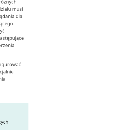
 różnych
działu musi
ądania dla
jącego.
yć
następujące
orzenia
figurować
jalnie
nia
cych