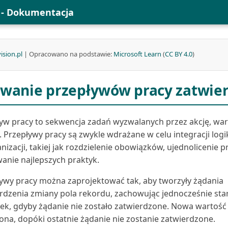
l - Dokumentacja
ision.pl
| Opracowano na podstawie:
Microsoft Learn
(
CC BY 4.0
)
wanie przepływów pracy zatwie
yw pracy to sekwencja zadań wyzwalanych przez akcję, wa
. Przepływy pracy są zwykle wdrażane w celu integracji logi
nizacji, takiej jak rozdzielenie obowiązków, ujednolicenie 
anie najlepszych praktyk.
ywy pracy można zaprojektować tak, aby tworzyły żądania
rdzenia zmiany pola rekordu, zachowując jednocześnie sta
k, gdyby żądanie nie zostało zatwierdzone. Nowa wartość 
na, dopóki ostatnie żądanie nie zostanie zatwierdzone.