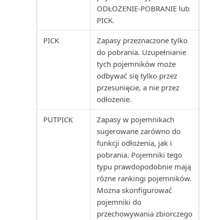
Tworzenie budżetów kosztów
ODŁOŻENIE-POBRANIE lub
PICK.
Poziom obciążenia serwisu
Tworzenie faktur zaliczkowych
(raport)
PICK
Zapasy przeznaczone tylko
do pobrania. Uzupełnianie
Usuwanie i ponowne
Prognoza produkcji (raport)
tych pojemników może
stosowanie zapisów zapasów
odbywać się tylko przez
Prognozowana wartość środka
przesunięcie, a nie przez
Usuwanie zapisów budżetu
trwałego (raport)
odłożenie.
kosztów
Prognozowana wartość
PUTPICK
Zapasy w pojemnikach
Uzgadnianie kosztów zapasów z
środków trwałych (raport E...
sugerowane zarówno do
księgą główną
funkcji odłożenia, jak i
Projekt wg zapasów (raport)
pobrania. Pojemniki tego
Używanie dokumentów
typu prawdopodobnie mają
elektronicznych w procesie ...
Projekt: PWT do K/G (raport)
różne rankingi pojemników.
Można skonfigurować
Używanie dokumentów
Projekt: Wartości rzeczywiste
pojemniki do
elektronicznych w sprzedaży
względem budżetu...
przechowywania zbiorczego