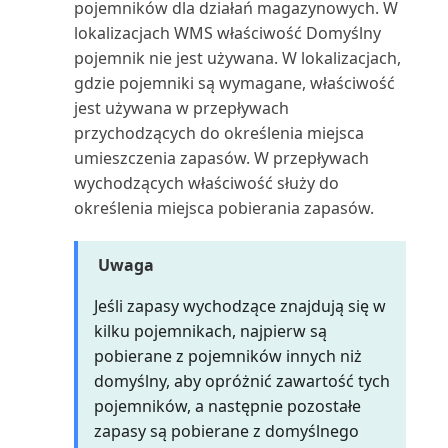
Wielojęzyczne aplikacje Power BI
Praca z okresami zapasów
raportów za pomoc...
pojemników dla działań magazynowych. W
dla Business C...
Łączenie z Microsoft Dataverse
lokalizacjach WMS właściwość Domyślny
Nabywca: uproszczone
Praca z przeglądami
Uruchamianie i drukowanie
pojemnik nie jest używana. W lokalizacjach,
wiekowanie podsumowania (...
Wprowadzanie zewnętrznych
Środowiska piaskownicy
finansowymi w programie Exc...
raportów w Business C...
gdzie pojemniki są wymagane, właściwość
numerów dokumentów
jest używana w przepływach
Nabywca: lista 10 najlepszych
Praca z przychodami cyklicznymi
Uruchamianie zadań
(raport)
przychodzących do określenia miejsca
Wybór raportów w Business
wsadowych i XMLportów
umieszczenia zapasów. W przepływach
Central
Praca z raportowaniem Intrastat
Nabywca: lista sprzedaży
wychodzących właściwość służy do
Ustawianie układu raportu
(raport)
określenia miejsca pobierania zapasów.
Wymiana danych
Praca z wymiarami w celu
śledzenia i analizowan...
Uzgadnianie płatności z
Nabywca: potwierdzenie
Uwaga
Wyszukiwanie kontaktów z
rozszerzeniem Envestnet...
płatności (raport)
Microsoft Teams
Przegląd finansowy
Jeśli zapasy wychodzące znajdują się w
Używanie Business Central z
Nabywca: szczegółowy bilans
kilku pojemnikach, najpierw są
Wyświetlanie i edytowanie w
Outlookiem
Przegląd przepływów
próbny (raport)
pobierane z pojemników innych niż
programie Excel z B...
pieniężnych
domyślny, aby opróżnić zawartość tych
Używanie kluczy alokacji w
Nabywca: zestawienie obrotów i
pojemników, a następnie pozostałe
Wyświetlanie niestandardowych
dziennikach głównych
Przeglądanie kont księgi
sald (raport)
zapasy są pobierane z domyślnego
raportów Power BI
głównej