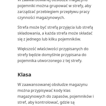
obrotów i sald (raport)
pojemniki można grupować w strefy, aby
zarządzać przebiegiem przepływu pracy
Szczegóły transakcji zadania
czynności magazynowych.
projektu (raport)
Strefa może być strefą przyjęcia lub strefą
składowania, a każda strefa może składać
Szczegóły typów kosztów
się z jednego lub kilku pojemników.
(raport)
Większość właściwości przypisanych do
Szczegóły zamówień zapasów
strefy będzie domyślnie przypisana do
(raport)
pojemnika utworzonego z tej strefy.
Szczegóły środka trwałego
Klasa
(raport)
W zaawansowanej obsłudze magazynu
Szczegóły środków trwałych
można przypisywać kody klas
(raport Excel)
magazynowych do zapasów, pojemników i
stref, aby kontrolować, gdzie są
Tablica dyspozytora (raport)