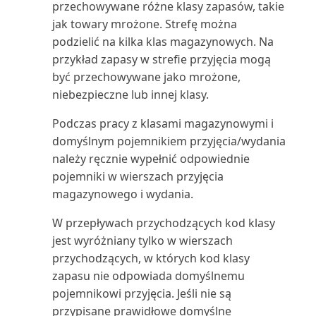
przechowywane różne klasy zapasów, takie
jak towary mrożone. Strefę można
Termin ważności zapasu: ilość
podzielić na kilka klas magazynowych. Na
(raport)
przykład zapasy w strefie przyjęcia mogą
Transakcje międzyfirmowe
być przechowywane jako mrożone,
(raport)
niebezpieczne lub innej klasy.
Podczas pracy z klasami magazynowymi i
Ubezpieczenie: analiza (raport)
domyślnym pojemnikiem przyjęcia/wydania
należy ręcznie wypełnić odpowiednie
Ubezpieczenie: całkowita
pojemniki w wierszach przyjęcia
wartość ubezpieczona ...
magazynowego i wydania.
Ubezpieczenie: lista (raport)
W przepływach przychodzących kod klasy
jest wyróżniany tylko w wierszach
Ubezpieczenie: nieubezpieczone
przychodzących, w których kod klasy
ŚT (raport)
zapasu nie odpowiada domyślnemu
pojemnikowi przyjęcia. Jeśli nie są
Ubezpieczenie: szczegóły
przypisane prawidłowe domyślne