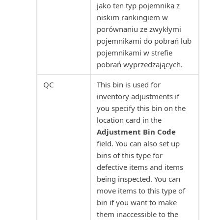
jako ten typ pojemnika z
Używanie VAT niepodlegającego
Projekty wg nabywców (raport)
niskim rankingiem w
odliczeniu
porównaniu ze zwykłymi
pojemnikami do pobrań lub
Przedmiot serwisu: Zużycie
Waluty w Business Central
pojemnikami w strefie
zasobów (raport)
pobrań wyprzedzających.
Wbudowane raporty finansowe
Przedmioty serwisu (raport)
QC
This bin is used for
w Business Central
inventory adjustments if
Przedmioty serwisu bez
you specify this bin on the
Wbudowane raporty rachunku
gwarancji (raport)
location card in the
kosztów w Business C...
Adjustment Bin Code
Przedpłacone zapisy kontraktu
field. You can also set up
Wbudowane raporty VAT w
(raport)
bins of this type for
Business Central
defective items and items
Płatności wstrzymane (raport)
being inspected. You can
Wiekowanie należności (z datą
move items to this type of
wsteczną)
Rachunek przepływów
bin if you want to make
pieniężnych (raport)
them inaccessible to the
Wiekowanie zobowiązań (z datą