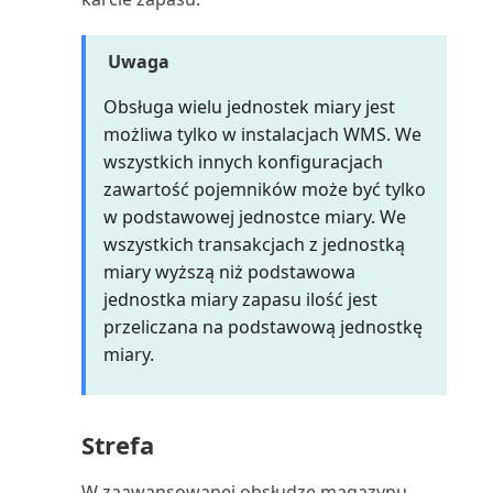
Statystyki zakupów (raport)
Struktura wiekowa zapasów:
Uwaga
ilość (raport)
Obsługa wielu jednostek miary jest
możliwa tylko w instalacjach WMS. We
Struktura wiekowa zapasów:
wszystkich innych konfiguracjach
wartość (raport)
zawartość pojemników może być tylko
w podstawowej jednostce miary. We
Substytuty zapasów (raport)
wszystkich transakcjach z jednostką
miary wyższą niż podstawowa
Sugerowane fakturowanie
jednostka miary zapasu ilość jest
projektu (raport)
przeliczana na podstawową jednostkę
miary.
Szansa sprzedaży: lista (raport)
Szansa sprzedaży: Szczegóły
(raport)
Strefa
Szczegółowe zestawienie
W zaawansowanej obsłudze magazynu