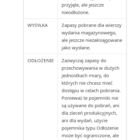
układów raportów
Rejestrowanie i zwrot wydatków
Oblicz i zaksięguj rozliczenie
przyjęte, ale jeszcze
Śledzenie wierszy zamówienia
pracowników
podatkowe (raport)
nieodłożone.
do powiązanych dok...
Wysyłanie dokumentów i
WYSYŁKA
Zapasy pobrane dla wierszy
wiadomości e-mail
Rejestrowanie wydatków lub
Oferta serwisowa (raport
wydania magazynowego,
przychodów bezpośred...
dokumentu)
ale jeszcze niezaksięgowane
Wyszukiwanie określonych
jako wysłane.
danych
Rejestrowanie zapisów
Oferta umowy serwisowej
zrównoważonego rozwoju
(raport dokumentu)
ODŁOŻENIE
Zazwyczaj zapasy do
Wyszukiwanie stron i informacji
przechowywania w dużych
za pomocą funkc...
Rentowność
Oferta umowy serwisowej:
jednostkach miary, do
szczegóły (raport)
których nie chcesz mieć
Wyświetlanie raportu testowego
Rozliczanie zapisów w różnych
dostępu w celach pobrania.
przed zaksięgowa...
walutach
Oferty umów do podpisania
Ponieważ te pojemniki nie
(raport)
są używane do pobrań, ani
Wyświetlanie użytecznych
Rozwiązywanie problemów i
dla zleceń produkcyjnych,
informacji w Centrach ról
korygowanie wymiarów
Opłaty za zapasy: specyfikacja
ani dla wydań, użycie
(raport)
pojemnika typu Odłożenie
Zapisywanie i personalizowanie
Sprawdzanie poprawności
może być ograniczone, ale