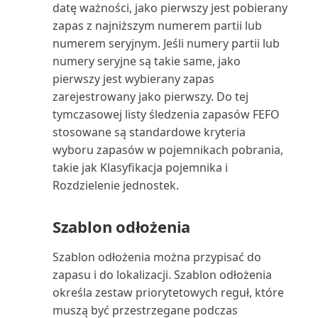
(raport)
datę ważności, jako pierwszy jest pobierany
zapas z najniższym numerem partii lub
Wizyta konserwacyjna:
numerem seryjnym. Jeśli numery partii lub
Planowanie (raport)
numery seryjne są takie same, jako
pierwszy jest wybierany zapas
Wycena zapasów (raport)
zarejestrowany jako pierwszy. Do tej
tymczasowej listy śledzenia zapasów FEFO
Wyciąg nabywcy (raport)
stosowane są standardowe kryteria
wyboru zapasów w pojemnikach pobrania,
Wyciąg rachunku
takie jak Klasyfikacja pojemnika i
kosztów/budżet (raport)
Rozdzielenie jednostek.
Wydajność konserwacji (raport)
Szablon odłożenia
Wygasłe wiersze umów: Test
Szablon odłożenia można przypisać do
(raport)
zapasu i do lokalizacji. Szablon odłożenia
określa zestaw priorytetowych reguł, które
Wyjątki VAT (raport)
muszą być przestrzegane podczas