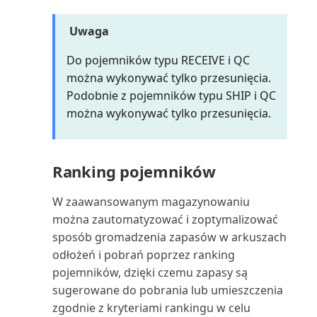
Zarządzanie kosztami zapasów
Rejestr środków trwałych
Uwaga
Zarządzanie zmianami stawek
(raport)
Do pojemników typu RECEIVE i QC
VAT
można wykonywać tylko przesunięcia.
Rentowność cennika
Zobowiązania
Podobnie z pojemników typu SHIP i QC
serwisowego (raport)
można wykonywać tylko przesunięcia.
Zrozumienie planu kont
Rozwinięcie ilościowe BOM
(raport)
Łączenie dokumentów
Ranking pojemników
elektronicznych z aplikacja...
Saldo rachunku kosztów/budżet
W zaawansowanym magazynowaniu
(raport)
Łączenie dokumentów
można zautomatyzować i zoptymalizować
elektronicznych z zewnętrzn...
sposób gromadzenia zapasów w arkuszach
Saldo roku obrachunkowego
(raport)
odłożeń i pobrań poprzez ranking
Śledzenie korekt kosztów
pojemników, dzięki czemu zapasy są
zapasów
Saldo waluty obcej (raport 503)
sugerowane do pobrania lub umieszczenia
zgodnie z kryteriami rankingu w celu