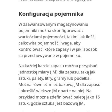
Skonsolidowany bilans próbny
(raport Excel)
Konfiguracja pojemnika
W zaawansowanym magazynowaniu
Skonsolidowany bilans próbny
(raport)
pojemniki można skonfigurować z
wartościami pojemności, takimi jak ilość,
Skumulowane udziały kosztów
całkowita pojemność i waga, aby
(raport)
kontrolować, które zapasy i w jaki sposób
są przechowywane w pojemniku.
Sprawdzanie numeru
Na każdej karcie zapasu można przypisać
identyfikacyjnego VAT (raport)
jednostkę miary (JM) dla zapasu, taką jak
sztuki, palety, litry, gramy lub pudełka.
Sprawdź księgowanie wartości
Można również mieć bazową JM dla zapasu
(raport)
i określić większe JM oparte na niej. Na
przykład można zdefiniować paletę jako 16
Sprzedawca: szanse sprzedaży
sztuk, gdzie sztuka jest bazową JM.
(raport)