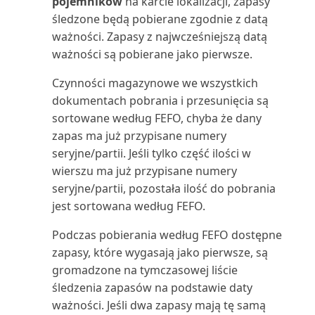
pojemników
na karcie lokalizacji, zapasy
Wartość księgowa środka
śledzone będą pobierane zgodnie z datą
trwałego 01 (raport)
ważności. Zapasy z najwcześniejszą datą
ważności są pobierane jako pierwsze.
Wartość księgowa środka
trwałego 02 (raport)
Czynności magazynowe we wszystkich
dokumentach pobrania i przesunięcia są
Wiekowanie należności (raport
sortowane według FEFO, chyba że dany
Excel)
zapas ma już przypisane numery
seryjne/partii. Jeśli tylko część ilości w
Wiekowanie należności (raport)
wierszu ma już przypisane numery
seryjne/partii, pozostała ilość do pobrania
Wiekowanie zobowiązań (raport
jest sortowana według FEFO.
Excel)
Podczas pobierania według FEFO dostępne
Wiekowanie zobowiązań
zapasy, które wygasają jako pierwsze, są
(raport)
gromadzone na tymczasowej liście
śledzenia zapasów na podstawie daty
Wiersze planowania projektu
ważności. Jeśli dwa zapasy mają tę samą