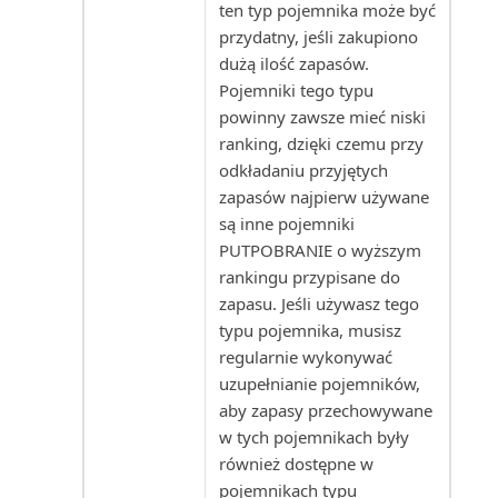
widoków list
numerów identyfikacji p...
Plan dostępności zapasów
ten typ pojemnika może być
(raport)
przydatny, jeśli zakupiono
Zarządzanie uprawnieniami za
Szczegółowe zapisy księgi
dużą ilość zapasów.
pomocą grup użytko...
dostawców
Plan kont (raport)
Pojemniki tego typu
powinny zawsze mieć niski
Zmienianie ustawień
Szczegółowe zapisy księgi
Podsumowanie odroczeń:
ranking, dzięki czemu przy
podstawowych dla bieżącego ...
nabywców (raport Powe...
Sprzedaż (raport)
odkładaniu przyjętych
zapasów najpierw używane
Zmienianie wyświetlanych
Terminologia w rachunku
Podsumowanie odroczeń K/G
są inne pojemniki
funkcji
kosztów
(raport)
PUTPOBRANIE o wyższym
rankingu przypisane do
Znajdowanie powiązanych
Tolerancja płatności i tolerancja
Podsumowanie odroczeń
zapasu. Jeśli używasz tego
zapisów dla dokumentów
rabatu płatni...
zakupów (raport)
typu pojemnika, musisz
regularnie wykonywać
Znajdowanie stron i raportów za
Transakcje zakupu z udziałem
uzupełnianie pojemników,
Pojemnik korygujący magazynu
pomocą Eksplora...
strony trzeciej w UE
aby zapasy przechowywane
(raport)
w tych pojemnikach były
Tworzenie budżetów K/G
również dostępne w
Porównanie sald: poprzedni rok
pojemnikach typu
(raport)