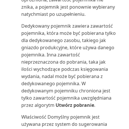
Używanie danych do tworzenia
Opóźnione płatności
Lista środków trwałych (raport)
znika, a pojemnik jest ponownie wybierany
aplikacji | Micros...
Zarządzanie intencją dostępu do
(Należności)
Skrócona klawiaturowa
natychmiast po uzupełnieniu.
bazy danych w B...
instrukcja obsługi: tylk...
Miejsce użycia (najwyższy
Używanie map online do
Plan kont zrównoważonego
Dedykowany pojemnik zawiera zawartość
poziom) (raport)
znajdowania lokalizacji ...
Zarządzanie magazynem przez
rozwoju i księga
Skróty klawiaturowe
pojemnika, która może być pobierana tylko
usuwanie dokumentów...
dla dedykowanego zasobu, takiego jak
Montaż na zamówienie:
Używanie OCR do
Planowanie zadań korygowania
Sortowanie, wyszukiwanie i
gniazdo produkcyjne, które używa danego
Sprzedaż: informacje (r...
przekształcania PDF w e-faktury
Zarządzanie synchronizacją
i uzgadniania kosz...
filtrowanie danych n...
pojemnika. Inna zawartość
danych głównych
nieprzeznaczona do pobrania, taka jak
Nabywca: Lista 10
Używanie programu Excel do
Polecenie zapłaty SEPA w
Tworzenie serii numeracji
najważniejszych Excel (rapor...
ilości wychodzące podczas księgowania
importowania danych
Zarządzanie szyfrowaniem
Business Central
wydania, nadal może być pobierana z
danych | Microsoft Docs
Tworzenie użytkowników
Nabywca: podsumowanie
dedykowanego pojemnika. W
Używanie przepływów Power
Porównanie z budżetem
zgodnie z licencjami
zamówień (raport)
dedykowanym pojemniku chroniona jest
Automate w Business C...
Zarządzanie ustawieniami i
tylko zawartość pojemnika uwzględniana
preferencjami użytko...
Praca z okresami
Tworzenie zakładki do strony
Nabywca: Saldo do dnia (raport)
przez algorytm
Utwórz pobranie
.
Używanie przepływów pracy
obrachunkowymi i latami
lub raportu w cent...
zatwierdzania
Zarządzanie użytkownikami i
obrach...
Właściwość Domyślny pojemnik jest
Nabywca: szczegóły zamówienia
rolami
Udostępnianie i eksportowanie
używana przez system do sugerowania
(raport)