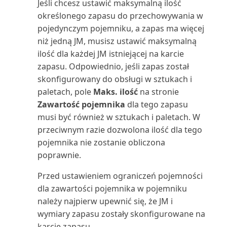
Jeśli chcesz ustawić maksymalną ilość
Sprzedaż nabywcy/zapasu
określonego zapasu do przechowywania w
(raport)
pojedynczym pojemniku, a zapas ma więcej
niż jedną JM, musisz ustawić maksymalną
Sprzedaż zapasów nabywcom
ilość dla każdej JM istniejącej na karcie
(raport)
zapasu. Odpowiednio, jeśli zapas został
skonfigurowany do obsługi w sztukach i
Stan (raport)
paletach, pole
Maks. ilość
na stronie
Zawartość pojemnika
dla tego zapasu
Stan wysyłki magazynowej
musi być również w sztukach i paletach. W
(raport)
przeciwnym razie dozwolona ilość dla tego
pojemnika nie zostanie obliczona
Statystyka sprzedaży (raport)
poprawnie.
Statystyka zasobów (raport)
Przed ustawieniem ograniczeń pojemności
dla zawartości pojemnika w pojemniku
Statystyka zlecenia
należy najpierw upewnić się, że JM i
produkcyjnego (raport)
wymiary zapasu zostały skonfigurowane na
karcie zapasu.