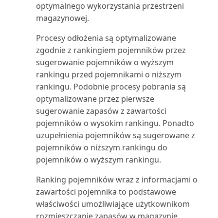
Średni okres windykacji
Segment: etykiety (raport)
optymalnego wykorzystania przestrzeni
magazynowej.
Środowisko księgowego w
Segment: kontakty (raport)
Business Central
Procesy odłożenia są optymalizowane
zgodnie z rankingiem pojemników przez
Segment: strona tytułowa
sugerowanie pojemników o wyższym
(raport)
rankingu przed pojemnikami o niższym
rankingu. Podobnie procesy pobrania są
Serwis: faktura (raport
optymalizowane przez pierwsze
dokumentu)
sugerowanie zapasów z zawartości
pojemników o wysokim rankingu. Ponadto
Serwis: faktura korygująca
(raport dokumentu)
uzupełnienia pojemników są sugerowane z
pojemników o niższym rankingu do
Serwis: wydanie (raport
pojemników o wyższym rankingu.
dokumentu)
Ranking pojemników wraz z informacjami o
zawartości pojemnika to podstawowe
Skonsolidowany bilans próbny
właściwości umożliwiające użytkownikom
(4) (raport)
rozmieszczanie zapasów w magazynie.