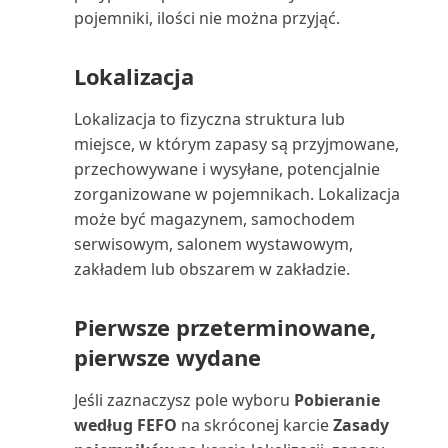
pokrycia (raport)
pojemniki, ilości nie można przyjąć.
Udziały kosztów
Lokalizacja
jednopoziomowe (raport)
Lokalizacja to fizyczna struktura lub
Umowa serwisowa (raport)
miejsce, w którym zapasy są przyjmowane,
przechowywane i wysyłane, potencjalnie
Umowa serwisowa: Sprzedawca
zorganizowane w pojemnikach. Lokalizacja
(raport)
może być magazynem, samochodem
serwisowym, salonem wystawowym,
Umowa serwisowa: nabywca
zakładem lub obszarem w zakładzie.
(raport)
Umowa serwisowa: szczegóły
Pierwsze przeterminowane,
(raport)
pierwsze wydane
Uzgodnij konta nabywców i
Jeśli zaznaczysz pole wyboru
Pobieranie
dostawców (raport)
według FEFO
na skróconej karcie
Zasady