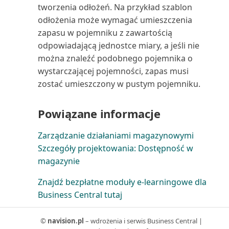
tworzenia odłożeń. Na przykład szablon
Wykorzystanie zasobów (raport)
odłożenia może wymagać umieszczenia
zapasu w pojemniku z zawartością
Wymiary zapasu: sumy (raport)
odpowiadającą jednostce miary, a jeśli nie
można znaleźć podobnego pojemnika o
Wymiary zapasu: szczegóły
wystarczającej pojemności, zapas musi
(raport)
zostać umieszczony w pustym pojemniku.
Wymiary: suma (raport)
Powiązane informacje
Wymiary: szczegóły (raport)
Zarządzanie działaniami magazynowymi
Szczegóły projektowania: Dostępność w
Zadania serwisowe (raport)
magazynie
Zakupy dostawca/zapas (raport)
Znajdź bezpłatne moduły e-learningowe dla
Business Central tutaj
Zakupy zapasów od dostawców
(raport)
©
navision.pl
– wdrożenia i serwis Business Central |