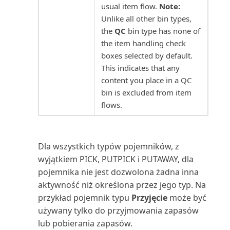
usual item flow.
Note:
wsteczną)
Rachunek zysków i strat (raport)
Unlike all other bin types,
the
QC
bin type has none of
Wiele numerów rejestracji VAT
Raport uzgodnienia VAT (raport)
the item handling check
boxes selected by default.
Wskaźniki KPI i miary aplikacji
Raportowanie finansowe
This indicates that any
Finanse (Power BI)
(raport)
content you place in a QC
bin is excluded from item
Wybór raportów dla raportów
Rejestr K/G (raport)
flows.
finansowych w Busin...
Rejestr konserwacji (raport)
Wyświetlanie raportu
Dla wszystkich typów pojemników, z
finansowego
Rejestr projektów (raport)
wyjątkiem PICK, PUTPICK i PUTAWAY, dla
pojemnika nie jest dozwolona żadna inna
Zamykanie zapisów księgi
Rejestr ubezpieczeń (raport)
aktywność niż określona przez jego typ. Na
zapasów pochodzących z...
przykład pojemnik typu
Przyjęcie
może być
Rejestr VAT (raport)
używany tylko do przyjmowania zapasów
Zapisy księgi głównej
lub pobierania zapasów.
Rejestr zasobów (raport)