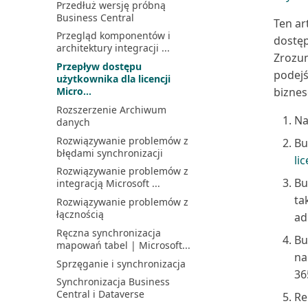
Przedłuż wersję próbną
Business Central
Ten ar
Przegląd komponentów i
dostęp
architektury integracji ...
Zrozum
Przepływ dostępu
podejś
użytkownika dla licencji
Micro...
bizne
Rozszerzenie Archiwum
Na
danych
Rozwiązywanie problemów z
Bu
błędami synchronizacji
li
Rozwiązywanie problemów z
Bu
integracją Microsoft ...
ta
Rozwiązywanie problemów z
łącznością
ad
Ręczna synchronizacja
Bu
mapowań tabel | Microsoft...
na
Sprzęganie i synchronizacja
36
Synchronizacja Business
Central i Dataverse
Re