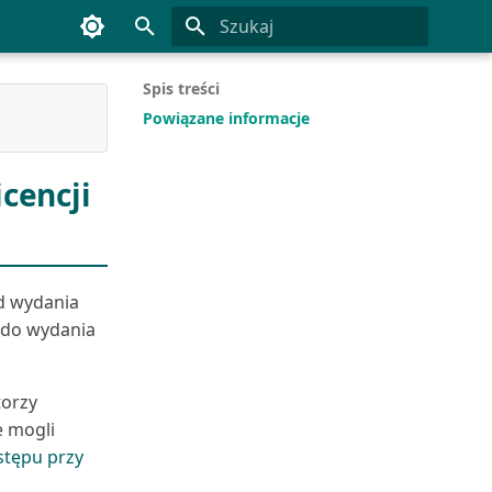
Inicjowanie wyszukiwania
Spis treści
Powiązane informacje
cencji
d wydania
 do wydania
torzy
e mogli
stępu przy