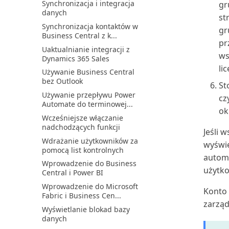
Synchronizacja i integracja
gr
danych
st
Synchronizacja kontaktów w
gr
Business Central z k...
pr
Uaktualnianie integracji z
ws
Dynamics 365 Sales
li
Używanie Business Central
bez Outlook
St
Używanie przepływu Power
cz
Automate do terminowej...
ok
Wcześniejsze włączanie
nadchodzących funkcji
Jeśli 
Wdrażanie użytkowników za
wyświe
pomocą list kontrolnych
automa
Wprowadzenie do Business
użytko
Central i Power BI
Wprowadzenie do Microsoft
Konto 
Fabric i Business Cen...
zarząd
Wyświetlanie blokad bazy
danych