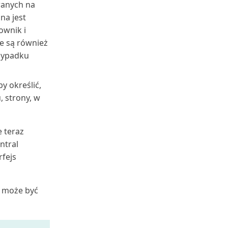
wanych na
na jest
ownik i
e są również
rzypadku
y określić,
 strony, w
 teraz
ntral
rfejs
i może być