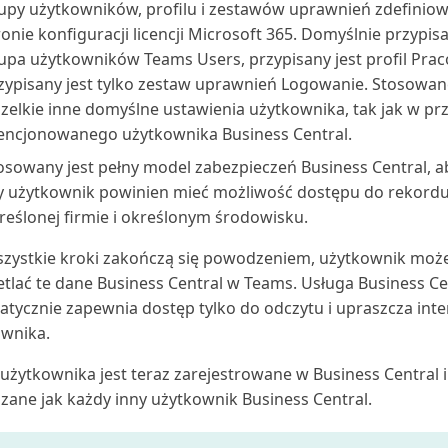
upy użytkowników, profilu i zestawów uprawnień zdefinio
ronie konfiguracji licencji Microsoft 365. Domyślnie przypisa
upa użytkowników Teams Users, przypisany jest profil Prac
zypisany jest tylko zestaw uprawnień Logowanie. Stosowan
zelkie inne domyślne ustawienia użytkownika, tak jak w p
cencjonowanego użytkownika Business Central.
osowany jest pełny model zabezpieczeń Business Central, ab
y użytkownik powinien mieć możliwość dostępu do rekordu,
reślonej firmie i określonym środowisku.
wszystkie kroki zakończą się powodzeniem, użytkownik może
tlać te dane Business Central w Teams. Usługa Business Ce
tycznie zapewnia dostęp tylko do odczytu i upraszcza inte
wnika.
użytkownika jest teraz zarejestrowane w Business Central 
zane jak każdy inny użytkownik Business Central.