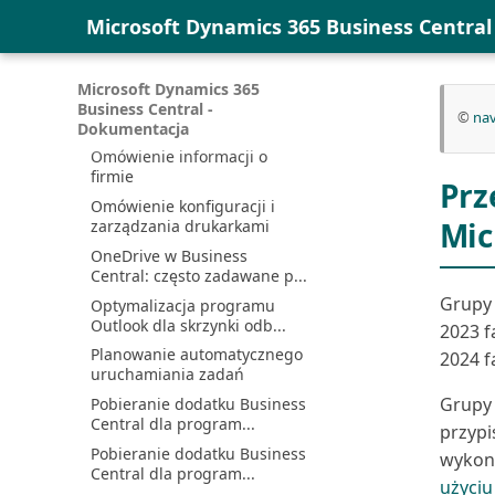
Obsługa brakujących
Microsoft Dynamics 365 Business Centra
wartości opcji
Odpowiadanie na żądania
dotyczące danych osobow...
Microsoft Dynamics 365
Określanie dostępnych
Business Central -
©
nav
języków w środowisku
Dokumentacja
Omówienie informacji o
firmie
Prz
Omówienie konfiguracji i
Mic
zarządzania drukarkami
OneDrive w Business
Central: często zadawane p...
Grupy
Optymalizacja programu
Outlook dla skrzynki odb...
2023 f
Planowanie automatycznego
2024 fa
uruchamiania zadań
Grupy 
Pobieranie dodatku Business
Central dla program...
przypi
Pobieranie dodatku Business
wykony
Central dla program...
użyciu