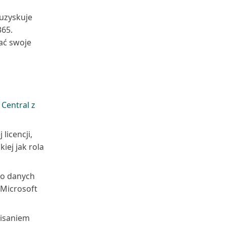
 uzyskuje
365.
ać swoje
Central z
licencji,
kiej jak rola
do danych
 Microsoft
pisaniem