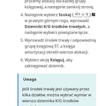
Wielojęzyczne aplikacje Power BI
procenty alokacji dla każdej grupy
Praca z okresami zapasów
raportów za pomoc...
dla Business C...
Łączenie z Microsoft Dataverse
księgowej, a następnie zamknij stronę.
Nabywca: uproszczone
Praca z przeglądami
Uruchamianie i drukowanie
wiekowanie podsumowania (...
Następnie wybierz
Szukaj
(
+
)
Alt
Q
Wprowadzanie zewnętrznych
Środowiska piaskownicy
finansowymi w programie Exc...
raportów w Business C...
w prawym górnym rogu, wprowadź
numerów dokumentów
Nabywca: lista 10 najlepszych
Dzienniki K/G środków trwałych
, a
Praca z przychodami cyklicznymi
Uruchamianie zadań
(raport)
następnie wybierz powiązane łącze.
Wybór raportów w Business
wsadowych i XMLportów
Wprowadź środek trwały i odpowiednią
Central
Praca z raportowaniem Intrastat
Nabywca: lista sprzedaży
grupę księgową ŚT, a księga
Ustawianie układu raportu
(raport)
amortyzacji określi wiersze alokacji.
Wymiana danych
Praca z wymiarami w celu
śledzenia i analizowan...
Uzgadnianie płatności z
Wybierz akcję
Księguj
, aby
Nabywca: potwierdzenie
Wyszukiwanie kontaktów z
rozszerzeniem Envestnet...
zaksięgować dziennik.
płatności (raport)
Microsoft Teams
Przegląd finansowy
Używanie Business Central z
Nabywca: szczegółowy bilans
Uwaga
Wyświetlanie i edytowanie w
Outlookiem
Przegląd przepływów
próbny (raport)
programie Excel z B...
pieniężnych
Jeśli środek trwały jest używany przez
Używanie kluczy alokacji w
Nabywca: zestawienie obrotów i
kilka działów, można wybrać wymiar w
Wyświetlanie niestandardowych
dziennikach głównych
Przeglądanie kont księgi
sald (raport)
wierszu dziennika K/G środków
raportów Power BI
głównej