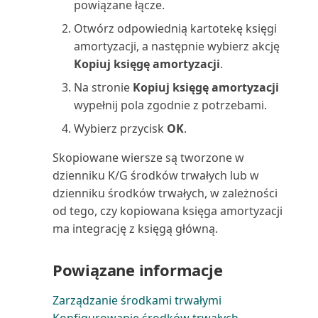
powiązane łącze.
wsteczną)
Rachunek zysków i strat (raport)
Otwórz odpowiednią kartotekę księgi
amortyzacji, a następnie wybierz akcję
Wiele numerów rejestracji VAT
Raport uzgodnienia VAT (raport)
Kopiuj księgę amortyzacji
.
Wskaźniki KPI i miary aplikacji
Na stronie
Kopiuj księgę amortyzacji
Raportowanie finansowe
Finanse (Power BI)
wypełnij pola zgodnie z potrzebami.
(raport)
Wybierz przycisk
OK
.
Wybór raportów dla raportów
Rejestr K/G (raport)
finansowych w Busin...
Skopiowane wiersze są tworzone w
Rejestr konserwacji (raport)
dzienniku K/G środków trwałych lub w
Wyświetlanie raportu
dzienniku środków trwałych, w zależności
finansowego
Rejestr projektów (raport)
od tego, czy kopiowana księga amortyzacji
ma integrację z księgą główną.
Zamykanie zapisów księgi
Rejestr ubezpieczeń (raport)
zapasów pochodzących z...
Powiązane informacje
Rejestr VAT (raport)
Zapisy księgi głównej
Zarządzanie środkami trwałymi
Rejestr zasobów (raport)