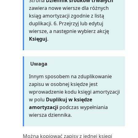
Strona
Dziennik środków trwałych
Tworzenie budżetów kosztów
zawiera nowe wiersze dla różnych
Poziom obciążenia serwisu
ksiąg amortyzacji zgodnie z listą
Tworzenie faktur zaliczkowych
(raport)
duplikacji. 6. Przejrzyj lub edytuj
wiersze, a następnie wybierz akcję
Usuwanie i ponowne
Prognoza produkcji (raport)
Księguj
.
stosowanie zapisów zapasów
Prognozowana wartość środka
Usuwanie zapisów budżetu
trwałego (raport)
Uwaga
kosztów
Prognozowana wartość
Innym sposobem na zduplikowanie
Uzgadnianie kosztów zapasów z
środków trwałych (raport E...
zapisu w osobnej księdze jest
księgą główną
wprowadzenie kodu księgi amortyzacji
Projekt wg zapasów (raport)
w polu
Duplikuj w księdze
Używanie dokumentów
amortyzacji
podczas wypełniania
elektronicznych w procesie ...
Projekt: PWT do K/G (raport)
wiersza dziennika.
Używanie dokumentów
Projekt: Wartości rzeczywiste
elektronicznych w sprzedaży
względem budżetu...
Można kopiować zapisy z jednej księgi