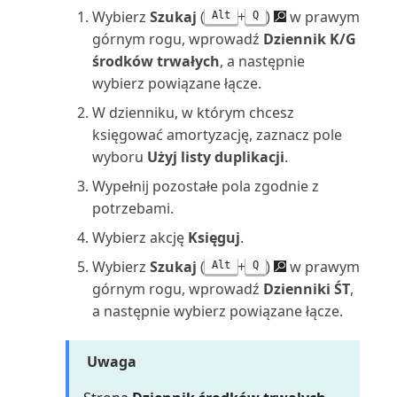
widoków list
numerów identyfikacji p...
Plan dostępności zapasów
Wybierz
Szukaj
(
+
)
w prawym
Alt
Q
(raport)
górnym rogu, wprowadź
Dziennik K/G
Zarządzanie uprawnieniami za
Szczegółowe zapisy księgi
środków trwałych
, a następnie
pomocą grup użytko...
dostawców
Plan kont (raport)
wybierz powiązane łącze.
Zmienianie ustawień
Szczegółowe zapisy księgi
W dzienniku, w którym chcesz
Podsumowanie odroczeń:
podstawowych dla bieżącego ...
nabywców (raport Powe...
Sprzedaż (raport)
księgować amortyzację, zaznacz pole
wyboru
Użyj listy duplikacji
.
Zmienianie wyświetlanych
Terminologia w rachunku
Podsumowanie odroczeń K/G
Wypełnij pozostałe pola zgodnie z
funkcji
kosztów
(raport)
potrzebami.
Wybierz akcję
Księguj
.
Znajdowanie powiązanych
Tolerancja płatności i tolerancja
Podsumowanie odroczeń
zapisów dla dokumentów
rabatu płatni...
zakupów (raport)
Wybierz
Szukaj
(
+
)
w prawym
Alt
Q
górnym rogu, wprowadź
Dzienniki ŚT
,
Znajdowanie stron i raportów za
Transakcje zakupu z udziałem
Pojemnik korygujący magazynu
a następnie wybierz powiązane łącze.
pomocą Eksplora...
strony trzeciej w UE
(raport)
Uwaga
Tworzenie budżetów K/G
Porównanie sald: poprzedni rok
(raport)