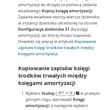
amortyzacji do drugiej za pomocą zadania
Używanie VAT niepodlegającego
Projekty wg nabywców (raport)
wsadowego
Kopiuj księgę amortyzacji
.
odliczeniu
Zadanie wsadowe tworzy wiersze dziennika
Przedmiot serwisu: Zużycie
w instancji dziennika określonej na stronie
Waluty w Business Central
zasobów (raport)
Konfiguracja dziennika ŚT
dla księgi
amortyzacji, do której chcesz kopiować.
Wbudowane raporty finansowe
Przedmioty serwisu (raport)
Dowiedz się więcej w artykule
Kopiowanie
w Business Central
zapisów księgi środków trwałych między
Przedmioty serwisu bez
księgami amortyzacji
.
Wbudowane raporty rachunku
gwarancji (raport)
kosztów w Business C...
Kopiowanie zapisów księgi
Przedpłacone zapisy kontraktu
Wbudowane raporty VAT w
środków trwałych między
(raport)
Business Central
księgami amortyzacji
Płatności wstrzymane (raport)
Wiekowanie należności (z datą
Wybierz
Szukaj
(
+
)
w prawym
Alt
Q
wsteczną)
Rachunek przepływów
górnym rogu, wprowadź
Księgi
pieniężnych (raport)
amortyzacji
, a następnie wybierz
Wiekowanie zobowiązań (z datą