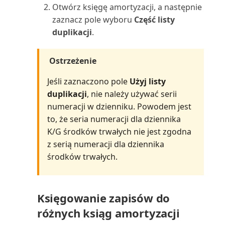
układów raportów
Rejestrowanie i zwrot wydatków
Otwórz księgę amortyzacji, a następnie
Oblicz i zaksięguj rozliczenie
Śledzenie wierszy zamówienia
pracowników
zaznacz pole wyboru
Część listy
podatkowe (raport)
do powiązanych dok...
Wysyłanie dokumentów i
duplikacji
.
wiadomości e-mail
Rejestrowanie wydatków lub
Oferta serwisowa (raport
przychodów bezpośred...
dokumentu)
Ostrzeżenie
Wyszukiwanie określonych
danych
Rejestrowanie zapisów
Oferta umowy serwisowej
Jeśli zaznaczono pole
Użyj listy
zrównoważonego rozwoju
(raport dokumentu)
duplikacji
, nie należy używać serii
Wyszukiwanie stron i informacji
numeracji w dzienniku. Powodem jest
za pomocą funkc...
Rentowność
Oferta umowy serwisowej:
to, że seria numeracji dla dziennika
szczegóły (raport)
K/G środków trwałych nie jest zgodna
Wyświetlanie raportu testowego
Rozliczanie zapisów w różnych
z serią numeracji dla dziennika
przed zaksięgowa...
walutach
Oferty umów do podpisania
środków trwałych.
(raport)
Wyświetlanie użytecznych
Rozwiązywanie problemów i
informacji w Centrach ról
korygowanie wymiarów
Opłaty za zapasy: specyfikacja
Księgowanie zapisów do
(raport)
różnych ksiąg amortyzacji
Zapisywanie i personalizowanie
Sprawdzanie poprawności