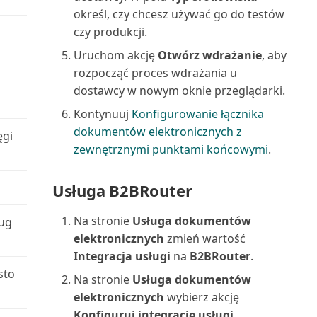
określ, czy chcesz używać go do testów
Używanie rozszerzenia do
Należności-Zobowiązania
Zatwierdzanie lub odrzucanie
importu plików QuickBo...
czy produkcji.
(raport)
dokumentów w przep...
Uruchom akcję
Otwórz wdrażanie
, aby
Używanie rozszerzenia
Numery dokumentów środków
rozpocząć proces wdrażania u
Zawartość w trakcie
formatów plików podatkowy...
trwałych (raport)
dostawcy w nowym oknie przeglądarki.
przygotowywania
Kontynuuj
Konfigurowanie łącznika
Używanie rozszerzenia
Obciążenie centrum
dokumentów elektronicznych z
Zmiana firmy i innych ustawień
Prognoza sprzedaży i zapa...
ęgi
maszynowego (raport)
zewnętrznymi punktami końcowymi
.
w Teams
WorldPay Payments Standard
Obciążenie gniazda
Znajdowanie zaksięgowanych
Usługa B2BRouter
produkcyjnego/wykres (raport)
dokumentów bez dokum...
Wprowadzanie danych w
Na stronie
Usługa dokumentów
Business Central
ług
Obciążenie gniazda roboczego
Łączenie programów Excel,
elektronicznych
zmień wartość
(raport)
Word, Outlook, OneDri...
Wprowadzanie dat i godzin w
Integracja usługi
na
B2BRouter
.
Business Central
sto
Obciążenie gniazda
Na stronie
Usługa dokumentów
Łączenie z Power BI z Business
roboczego/Wykres (raport)
elektronicznych
wybierz akcję
Central on-premi...
Wprowadzenie do tworzenia
Konfiguruj integrację usługi
.