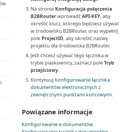
układów raportów
ków
Oblicz i zaksięguj rozliczenie
Na stronie
Konfiguracja połączenia
Śledzenie wierszy zamówienia
podatkowe (raport)
B2BRouter
wprowadź
API-KEY
, aby
do powiązanych dok...
Wysyłanie dokumentów i
określić klucz, którego będziesz używać
wiadomości e-mail
Oferta serwisowa (raport
w środowisku B2BRouter, oraz wypełnij
dokumentu)
pole
ProjectID
, aby określić nazwę
Wyszukiwanie określonych
projektu dla środowiska B2BRouter.
danych
Oferta umowy serwisowej
(raport dokumentu)
Jeśli chcesz używać tego łącznika w
Wyszukiwanie stron i informacji
trybie piaskownicy, zaznacz pole
Tryb
za pomocą funkc...
Oferta umowy serwisowej:
przejściowy
.
szczegóły (raport)
Kontynuuj
Konfigurowanie łącznika
Wyświetlanie raportu testowego
h
dokumentów elektronicznych z
przed zaksięgowa...
Oferty umów do podpisania
zewnętrznymi punktami końcowymi
.
(raport)
Wyświetlanie użytecznych
Powiązane informacje
informacji w Centrach ról
Opłaty za zapasy: specyfikacja
(raport)
Konfigurowanie e-dokumentów
Zapisywanie i personalizowanie
Konfigurowanie łącznika dokumentów