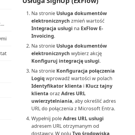
Usługa SignUp (ExFlow)
Wielojęzyczne aplikacje Power BI
raportów za pomoc...
dla Business C...
Łączenie z Microsoft Dataverse
Nabywca: uproszczone
Na stronie
Usługa dokumentów
Uruchamianie i drukowanie
wiekowanie podsumowania (...
elektronicznych
zmień wartość
Wprowadzanie zewnętrznych
Środowiska piaskownicy
..
raportów w Business C...
Integracja usługi
na
ExFlow E-
numerów dokumentów
Nabywca: lista 10 najlepszych
Invoicing
.
ymi
Uruchamianie zadań
(raport)
Wybór raportów w Business
wsadowych i XMLportów
Na stronie
Usługa dokumentów
Central
tat
elektronicznych
wybierz akcję
Nabywca: lista sprzedaży
Ustawianie układu raportu
Konfiguruj integrację usługi
.
(raport)
Wymiana danych
Na stronie
Konfiguracja połączenia
Uzgadnianie płatności z
Nabywca: potwierdzenie
Logiq
wprowadź wartości w polach
Wyszukiwanie kontaktów z
rozszerzeniem Envestnet...
płatności (raport)
Identyfikator klienta
i
Klucz tajny
Microsoft Teams
klienta
oraz
Adres URL
Używanie Business Central z
Nabywca: szczegółowy bilans
uwierzytelniania
, aby określić adres
Wyświetlanie i edytowanie w
Outlookiem
próbny (raport)
URL do połączenia z Microsoft Entra.
programie Excel z B...
Wypełnij pole
Adres URL usługi
Używanie kluczy alokacji w
Nabywca: zestawienie obrotów i
Wyświetlanie niestandardowych
adresem URL otrzymanym od
dziennikach głównych
sald (raport)
raportów Power BI
dostawcy. W polu
Typ środowiska